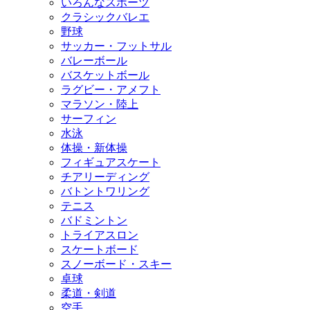
いろんなスポーツ
クラシックバレエ
野球
サッカー・フットサル
バレーボール
バスケットボール
ラグビー・アメフト
マラソン・陸上
サーフィン
水泳
体操・新体操
フィギュアスケート
チアリーディング
バトントワリング
テニス
バドミントン
トライアスロン
スケートボード
スノーボード・スキー
卓球
柔道・剣道
空手