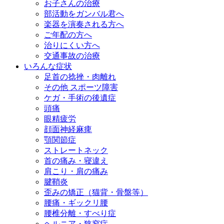
お子さんの治療
部活動をガンバル君へ
楽器を演奏される方へ
ご年配の方へ
治りにくい方へ
交通事故の治療
いろんな症状
足首の捻挫・肉離れ
その他 スポーツ障害
ケガ・手術の後遺症
頭痛
眼精疲労
顔面神経麻痺
顎関節症
ストレートネック
首の痛み・寝違え
肩こり・肩の痛み
腱鞘炎
歪みの矯正（猫背・骨盤等）
腰痛・ギックリ腰
腰椎分離・すべり症
ヘルニア・狭窄症