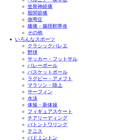
坐骨神経痛
股関節痛
側弯症
膝痛・腸脛靭帯炎
その他
いろんなスポーツ
クラシックバレエ
野球
サッカー・フットサル
バレーボール
バスケットボール
ラグビー・アメフト
マラソン・陸上
サーフィン
水泳
体操・新体操
フィギュアスケート
チアリーディング
バトントワリング
テニス
バドミントン