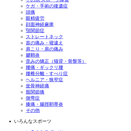
ケガ・手術の後遺症
頭痛
眼精疲労
顔面神経麻痺
顎関節症
ストレートネック
首の痛み・寝違え
肩こり・肩の痛み
腱鞘炎
歪みの矯正（猫背・骨盤等）
腰痛・ギックリ腰
腰椎分離・すべり症
ヘルニア・狭窄症
坐骨神経痛
股関節痛
側弯症
膝痛・腸脛靭帯炎
その他
いろんなスポーツ