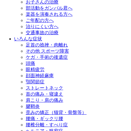
お子さんの治療
部活動をガンバル君へ
楽器を演奏される方へ
ご年配の方へ
治りにくい方へ
交通事故の治療
いろんな症状
足首の捻挫・肉離れ
その他 スポーツ障害
ケガ・手術の後遺症
頭痛
眼精疲労
顔面神経麻痺
顎関節症
ストレートネック
首の痛み・寝違え
肩こり・肩の痛み
腱鞘炎
歪みの矯正（猫背・骨盤等）
腰痛・ギックリ腰
腰椎分離・すべり症
ヘルニア・狭窄症