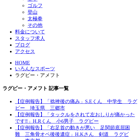
ゴルフ
登山
太極拳
その他
料金について
スタッフ求人
ブログ
アクセス
HOME
いろんなスポーツ
ラグビー・アメフト
ラグビー・アメフト 記事一覧
【症例報告】「捻挫後の痛み」S.Eくん 中学生 ラグ
ビー 埼玉県 三郷市
【症例報告】「タックルをされて左おしりが痛かった
です‼︎」H.Rくん 小6男子 ラグビー
【症例報告】「右足首の動きが悪い 足関節底屈困
難 三角骨オペ後後遺症」H.Kさん 剣道 ラグビ