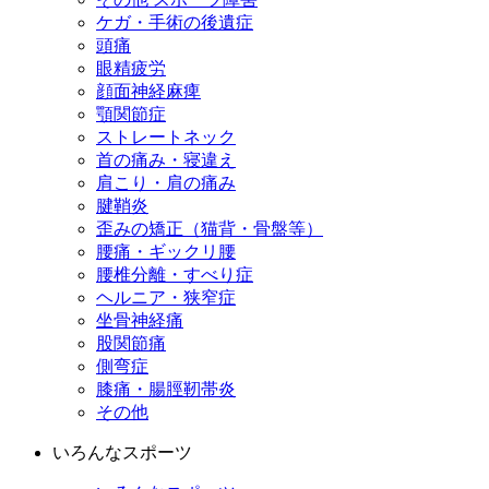
ケガ・手術の後遺症
頭痛
眼精疲労
顔面神経麻痺
顎関節症
ストレートネック
首の痛み・寝違え
肩こり・肩の痛み
腱鞘炎
歪みの矯正（猫背・骨盤等）
腰痛・ギックリ腰
腰椎分離・すべり症
ヘルニア・狭窄症
坐骨神経痛
股関節痛
側弯症
膝痛・腸脛靭帯炎
その他
いろんなスポーツ