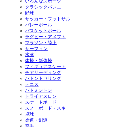
いろんなスポーツ
クラシックバレエ
野球
サッカー・フットサル
バレーボール
バスケットボール
ラグビー・アメフト
マラソン・陸上
サーフィン
水泳
体操・新体操
フィギュアスケート
チアリーディング
バトントワリング
テニス
バドミントン
トライアスロン
スケートボード
スノーボード・スキー
卓球
柔道・剣道
空手