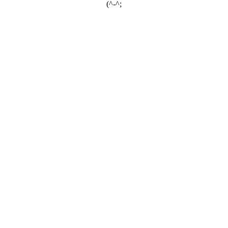
(^-^;