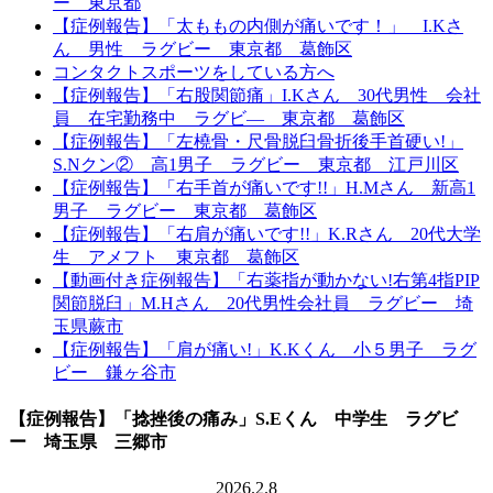
ー 東京都
【症例報告】「太ももの内側が痛いです！」 I.Kさ
ん 男性 ラグビー 東京都 葛飾区
コンタクトスポーツをしている方へ
【症例報告】「右股関節痛」I.Kさん 30代男性 会社
員 在宅勤務中 ラグビ― 東京都 葛飾区
【症例報告】「左橈骨・尺骨脱臼骨折後手首硬い!」
S.Nクン② 高1男子 ラグビー 東京都 江戸川区
【症例報告】「右手首が痛いです!!」H.Mさん 新高1
男子 ラグビー 東京都 葛飾区
【症例報告】「右肩が痛いです!!」K.Rさん 20代大学
生 アメフト 東京都 葛飾区
【動画付き症例報告】「右薬指が動かない!右第4指PIP
関節脱臼」M.Hさん 20代男性会社員 ラグビー 埼
玉県蕨市
【症例報告】「肩が痛い!」K.Kくん 小５男子 ラグ
ビー 鎌ヶ谷市
【症例報告】「捻挫後の痛み」S.Eくん 中学生 ラグビ
ー 埼玉県 三郷市
2026.2.8