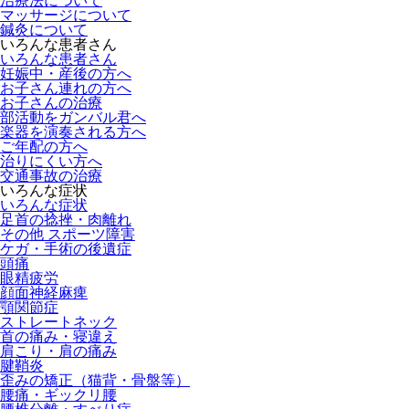
治療法について
マッサージについて
鍼灸について
いろんな患者さん
いろんな患者さん
妊娠中・産後の方へ
お子さん連れの方へ
お子さんの治療
部活動をガンバル君へ
楽器を演奏される方へ
ご年配の方へ
治りにくい方へ
交通事故の治療
いろんな症状
いろんな症状
足首の捻挫・肉離れ
その他 スポーツ障害
ケガ・手術の後遺症
頭痛
眼精疲労
顔面神経麻痺
顎関節症
ストレートネック
首の痛み・寝違え
肩こり・肩の痛み
腱鞘炎
歪みの矯正（猫背・骨盤等）
腰痛・ギックリ腰