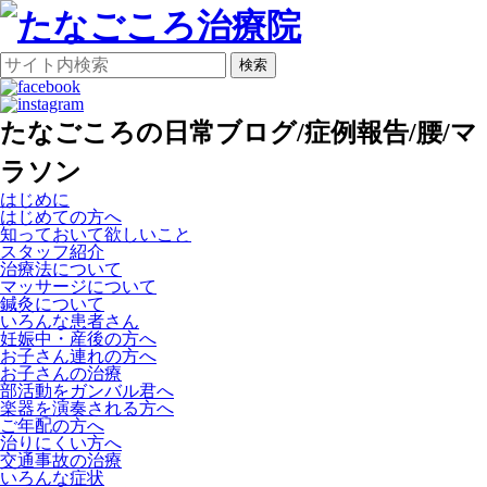
検索
たなごころの日常ブログ/症例報告/腰/マ
ラソン
はじめに
はじめての方へ
知っておいて欲しいこと
スタッフ紹介
治療法について
マッサージについて
鍼灸について
いろんな患者さん
妊娠中・産後の方へ
お子さん連れの方へ
お子さんの治療
部活動をガンバル君へ
楽器を演奏される方へ
ご年配の方へ
治りにくい方へ
交通事故の治療
いろんな症状