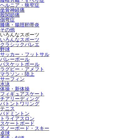
腰椎分離・すべり症
ヘルニア・狭窄症
坐骨神経痛
股関節痛
側弯症
膝痛・腸脛靭帯炎
その他
いろんなスポーツ
いろんなスポーツ
クラシックバレエ
野球
サッカー・フットサル
バレーボール
バスケットボール
ラグビー・アメフト
マラソン・陸上
サーフィン
水泳
体操・新体操
フィギュアスケート
チアリーディング
バトントワリング
テニス
バドミントン
トライアスロン
スケートボード
スノーボード・スキー
卓球