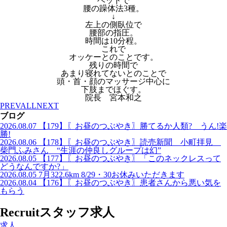
ベッドで
腰の躁体法3種。
↓
左上の側臥位で
腰部の指圧。
時間は10分程。
これで
オッケーとのことです。
残りの時間で
あまり寝れてないとのことで
頭・首・顔のマッサージ中心に
下肢までほぐす。
院長 宮本和之
PREV
ALL
NEXT
ブログ
2026.08.07
【179】〖お昼のつぶやき〗勝てるか人類? うん!楽
勝!
2026.08.06
【178】〖お昼のつぶやき〗読売新聞 小町拝見
柴門ふみさん “生涯の仲良しグループは幻”
2026.08.05
【177】〖お昼のつぶやき〗「このネックレスって
どうなんですか?」
2026.08.05
7月322.6km 8/29・30お休みいただきます
2026.08.04
【176】〖お昼のつぶやき〗患者さんから悪い気を
もらう
Recruit
スタッフ求人
求人