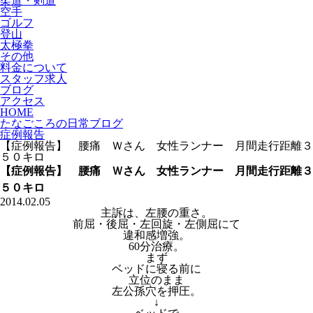
柔道・剣道
空手
ゴルフ
登山
太極拳
その他
料金について
スタッフ求人
ブログ
アクセス
HOME
たなごころの日常ブログ
症例報告
【症例報告】 腰痛 Ｗさん 女性ランナー 月間走行距離３
５０キロ
【症例報告】 腰痛 Ｗさん 女性ランナー 月間走行距離３
５０キロ
2014.02.05
主訴は、左腰の重さ。
前屈・後屈・左回旋・左側屈にて
違和感増強。
60分治療。
まず
ベッドに寝る前に
立位のまま
左公孫穴を押圧。
↓