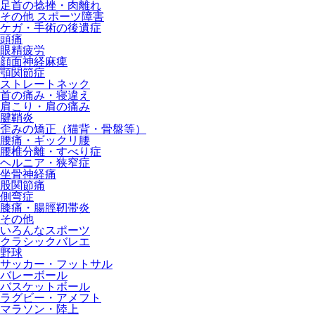
足首の捻挫・肉離れ
その他 スポーツ障害
ケガ・手術の後遺症
頭痛
眼精疲労
顔面神経麻痺
顎関節症
ストレートネック
首の痛み・寝違え
肩こり・肩の痛み
腱鞘炎
歪みの矯正（猫背・骨盤等）
腰痛・ギックリ腰
腰椎分離・すべり症
ヘルニア・狭窄症
坐骨神経痛
股関節痛
側弯症
膝痛・腸脛靭帯炎
その他
いろんなスポーツ
クラシックバレエ
野球
サッカー・フットサル
バレーボール
バスケットボール
ラグビー・アメフト
マラソン・陸上