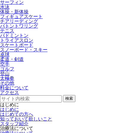
サーフィン
水泳
体操・新体操
フィギュアスケート
チアリーディング
バトントワリング
テニス
バドミントン
トライアスロン
スケートボード
スノーボード・スキー
卓球
柔道・剣道
空手
ゴルフ
登山
太極拳
その他
料金について
アクセス
検索
はじめに
はじめに
はじめての方へ
知っておいて欲しいこと
スタッフ紹介
治療法について