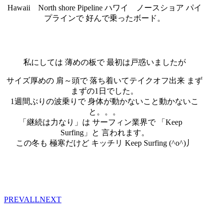
Hawaii North shore Pipeline ハワイ ノースショア パイ
プラインで 好んで乗ったボード。
私にしては 薄めの板で 最初は戸惑いましたが
サイズ厚めの 肩～頭で 落ち着いてテイクオフ出来 まず
まずの1日でした。
1週間ぶりの波乗りで 身体が動かないこと動かないこ
と。。。
「継続は力なり」は サーフィン業界で 「Keep
Surfing」と 言われます。
この冬も 極寒だけど キッチリ Keep Surfing (^o^)丿
PREV
ALL
NEXT