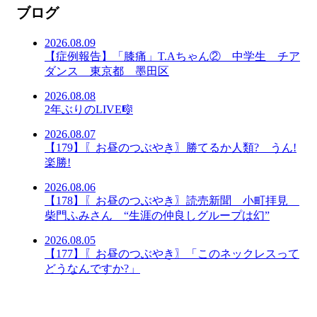
ブログ
2026.08.09
【症例報告】「膝痛」T.Aちゃん② 中学生 チア
ダンス 東京都 墨田区
2026.08.08
2年ぶりのLIVE🎼
2026.08.07
【179】〖お昼のつぶやき〗勝てるか人類? うん!
楽勝!
2026.08.06
【178】〖お昼のつぶやき〗読売新聞 小町拝見
柴門ふみさん “生涯の仲良しグループは幻”
2026.08.05
【177】〖お昼のつぶやき〗「このネックレスって
どうなんですか?」