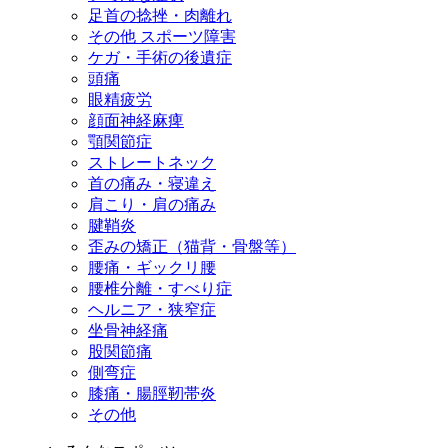
足首の捻挫・肉離れ
その他 スポーツ障害
ケガ・手術の後遺症
頭痛
眼精疲労
顔面神経麻痺
顎関節症
ストレートネック
首の痛み・寝違え
肩こり・肩の痛み
腱鞘炎
歪みの矯正（猫背・骨盤等）
腰痛・ギックリ腰
腰椎分離・すべり症
ヘルニア・狭窄症
坐骨神経痛
股関節痛
側弯症
膝痛・腸脛靭帯炎
その他