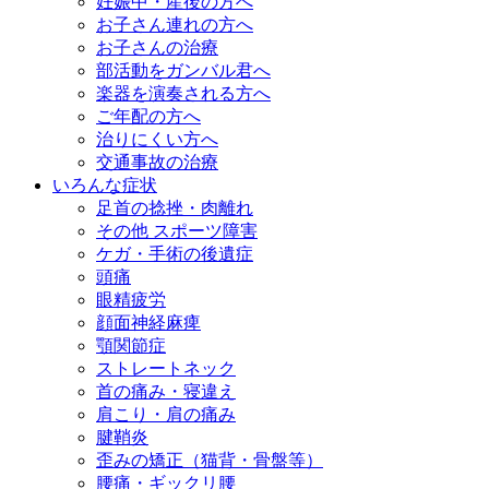
妊娠中・産後の方へ
お子さん連れの方へ
お子さんの治療
部活動をガンバル君へ
楽器を演奏される方へ
ご年配の方へ
治りにくい方へ
交通事故の治療
いろんな症状
足首の捻挫・肉離れ
その他 スポーツ障害
ケガ・手術の後遺症
頭痛
眼精疲労
顔面神経麻痺
顎関節症
ストレートネック
首の痛み・寝違え
肩こり・肩の痛み
腱鞘炎
歪みの矯正（猫背・骨盤等）
腰痛・ギックリ腰