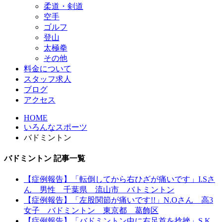
柔道・剣道
空手
ゴルフ
登山
太極拳
その他
料金について
スタッフ求人
ブログ
アクセス
HOME
いろんなスポーツ
バドミントン
バドミントン 記事一覧
【症例報告】「転倒してから右ひざが痛いです」I.Sさ
ん 男性 千葉県 流山市 バトミントン
【症例報告】「左股関節が痛いです!!」N.Oさん 高3
女子 バドミントン 東京都 葛飾区
【症例報告】「バドミントン中に右足首を捻挫」S.K