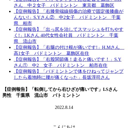
さん 中２女子 バドミントン 東京都 葛飾区
【症例報告】「右膝骨端線損傷の治療で固定後膝曲が
んない!」S.Yさん② 中2女子 バドミントン 千葉
県 柏市
【症例報告】「出っ尻を治してスマッシュを打ちやす
く!」I.Kさん 40代女性会社員 バドミントン 千葉
県 流山市
【症例報告】「右腿の付け根が痛いです!」H.Mさん
高1女子 バドミントン 葛飾区在住
【症例報告】「右股関節痛！走ると痛いです！」S.Y
さん① 中2 女子 バドミントン 柏市在住
【症例報告】「バドミントンで体をひねってジャンプ
したら着地時に腰が痛くなった」長坂淳司さん
【症例報告】「転倒してから右ひざが痛いです」I.Sさん
男性 千葉県 流山市 バトミントン
2022.8.14
こんにちは