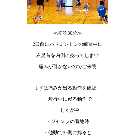
≪初診30分≫
2日前にバドミントンの練習中に
右足首を内側に捻ってしまい
痛みが引かないのでご来院
まずは痛みが出る動作を確認。
・歩行中に蹴る動作で
・しゃがみ
・ジャンプの着地時
・他動で外側に捻ると