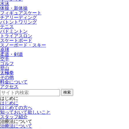
水泳
体操・新体操
フィギュアスケート
チアリーディング
バトントワリング
テニス
バドミントン
トライアスロン
スケートボード
スノーボード・スキー
卓球
柔道・剣道
空手
ゴルフ
登山
太極拳
その他
料金について
アクセス
検索
はじめに
はじめに
はじめての方へ
知っておいて欲しいこと
スタッフ紹介
治療法について
治療法について