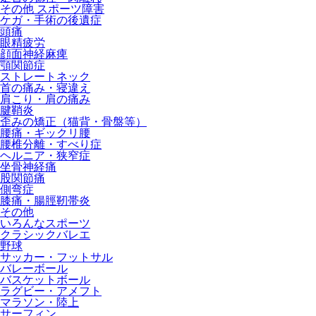
その他 スポーツ障害
ケガ・手術の後遺症
頭痛
眼精疲労
顔面神経麻痺
顎関節症
ストレートネック
首の痛み・寝違え
肩こり・肩の痛み
腱鞘炎
歪みの矯正（猫背・骨盤等）
腰痛・ギックリ腰
腰椎分離・すべり症
ヘルニア・狭窄症
坐骨神経痛
股関節痛
側弯症
膝痛・腸脛靭帯炎
その他
いろんなスポーツ
クラシックバレエ
野球
サッカー・フットサル
バレーボール
バスケットボール
ラグビー・アメフト
マラソン・陸上
サーフィン