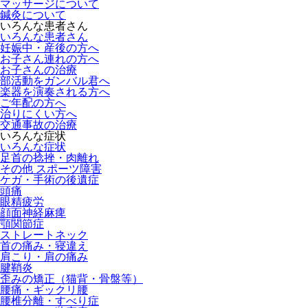
マッサージについて
鍼灸について
いろんな患者さん
いろんな患者さん
妊娠中・産後の方へ
お子さん連れの方へ
お子さんの治療
部活動をガンバル君へ
楽器を演奏される方へ
ご年配の方へ
治りにくい方へ
交通事故の治療
いろんな症状
いろんな症状
足首の捻挫・肉離れ
その他 スポーツ障害
ケガ・手術の後遺症
頭痛
眼精疲労
顔面神経麻痺
顎関節症
ストレートネック
首の痛み・寝違え
肩こり・肩の痛み
腱鞘炎
歪みの矯正（猫背・骨盤等）
腰痛・ギックリ腰
腰椎分離・すべり症