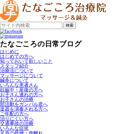
検索
たなごころの日常ブログ
はじめに
はじめての方へ
知っておいて欲しいこと
スタッフ紹介
治療法について
マッサージについて
鍼灸について
いろんな患者さん
妊娠中・産後の方へ
お子さん連れの方へ
お子さんの治療
部活動をガンバル君へ
楽器を演奏される方へ
ご年配の方へ
治りにくい方へ
交通事故の治療
いろんな症状
足首の捻挫・肉離れ