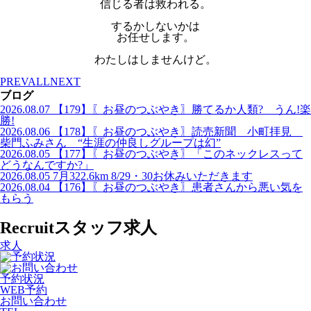
信じる者は救われる。
するかしないかは
お任せします。
わたしはしませんけど。
PREV
ALL
NEXT
ブログ
2026.08.07
【179】〖お昼のつぶやき〗勝てるか人類? うん!楽
勝!
2026.08.06
【178】〖お昼のつぶやき〗読売新聞 小町拝見
柴門ふみさん “生涯の仲良しグループは幻”
2026.08.05
【177】〖お昼のつぶやき〗「このネックレスって
どうなんですか?」
2026.08.05
7月322.6km 8/29・30お休みいただきます
2026.08.04
【176】〖お昼のつぶやき〗患者さんから悪い気を
もらう
Recruit
スタッフ求人
求人
予約状況
WEB予約
お問い合わせ