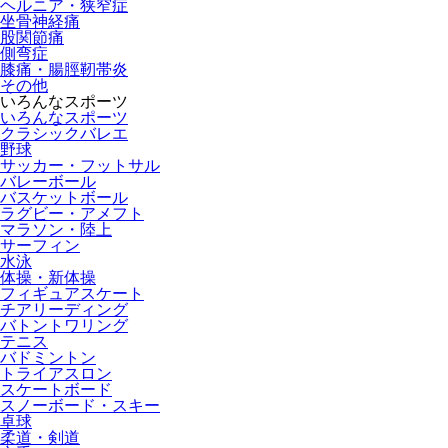
ヘルニア・狭窄症
坐骨神経痛
股関節痛
側弯症
膝痛・腸脛靭帯炎
その他
いろんなスポーツ
いろんなスポーツ
クラシックバレエ
野球
サッカー・フットサル
バレーボール
バスケットボール
ラグビー・アメフト
マラソン・陸上
サーフィン
水泳
体操・新体操
フィギュアスケート
チアリーディング
バトントワリング
テニス
バドミントン
トライアスロン
スケートボード
スノーボード・スキー
卓球
柔道・剣道