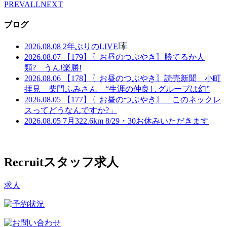
PREV
ALL
NEXT
ブログ
2026.08.08
2年ぶりのLIVE
2026.08.07
【179】〖お昼のつぶやき〗勝てるか人
類? うん!楽勝!
2026.08.06
【178】〖お昼のつぶやき〗読売新聞 小町
拝見 柴門ふみさん “生涯の仲良しグループは幻”
2026.08.05
【177】〖お昼のつぶやき〗「このネックレ
スってどうなんですか?」
2026.08.05
7月322.6km 8/29・30お休みいただきます
Recruit
スタッフ求人
求人