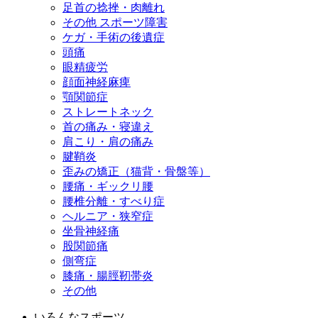
足首の捻挫・肉離れ
その他 スポーツ障害
ケガ・手術の後遺症
頭痛
眼精疲労
顔面神経麻痺
顎関節症
ストレートネック
首の痛み・寝違え
肩こり・肩の痛み
腱鞘炎
歪みの矯正（猫背・骨盤等）
腰痛・ギックリ腰
腰椎分離・すべり症
ヘルニア・狭窄症
坐骨神経痛
股関節痛
側弯症
膝痛・腸脛靭帯炎
その他
いろんなスポーツ