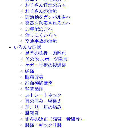
お子さん連れの方へ
お子さんの治療
部活動をガンバル君へ
楽器を演奏される方へ
ご年配の方へ
治りにくい方へ
交通事故の治療
いろんな症状
足首の捻挫・肉離れ
その他 スポーツ障害
ケガ・手術の後遺症
頭痛
眼精疲労
顔面神経麻痺
顎関節症
ストレートネック
首の痛み・寝違え
肩こり・肩の痛み
腱鞘炎
歪みの矯正（猫背・骨盤等）
腰痛・ギックリ腰