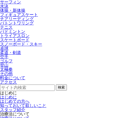
サーフィン
水泳
体操・新体操
フィギュアスケート
チアリーディング
バトントワリング
テニス
バドミントン
トライアスロン
スケートボード
スノーボード・スキー
卓球
柔道・剣道
空手
ゴルフ
登山
太極拳
その他
料金について
アクセス
検索
はじめに
はじめに
はじめての方へ
知っておいて欲しいこと
スタッフ紹介
治療法について