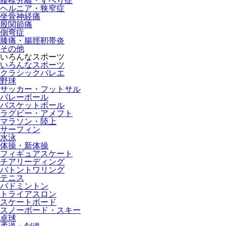
腰椎分離・すべり症
ヘルニア・狭窄症
坐骨神経痛
股関節痛
側弯症
膝痛・腸脛靭帯炎
その他
いろんなスポーツ
いろんなスポーツ
クラシックバレエ
野球
サッカー・フットサル
バレーボール
バスケットボール
ラグビー・アメフト
マラソン・陸上
サーフィン
水泳
体操・新体操
フィギュアスケート
チアリーディング
バトントワリング
テニス
バドミントン
トライアスロン
スケートボード
スノーボード・スキー
卓球