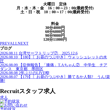
火曜日 定休
月・水・木・金 16：00～23：00(最終受付)
土・日・祝 10：00～17：00(最終受付)
料金
30分4000円
60分6000円
90分9000円
120分11000円
PREV
ALL
NEXT
ブログ
2026.08.11
台湾サーフトリップ⑦ 2025.12.6
2026.08.10
【180】〖お昼のつぶやき〗ウォッシュレットの水
圧
2026.08.09
【症例報告】「膝痛」T.Aちゃん② 中学生 チア
ダンス 東京都 墨田区
2026.08.08
2年ぶりのLIVE🎼
2026.08.07
【179】〖お昼のつぶやき〗勝てるか人類? うん!楽
勝!
Recruit
スタッフ求人
求人
予約状況