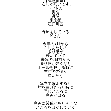
【症例報告】
「右肘が痛いです」
K.Rさん
男性
野球
東京都
江戸川区
野球をしている
Kさん
今年の4月から
右肘あたりの
張り感が
続いていて
来院の2日前から
張り感が強くなり
ボールを投げる時に
右肘の内側が
痛いそう
院内で確認すると
肘を曲げきった時に
同じところに
痛みが出る
痛みに関係がありそうな
ところをほぐしていく