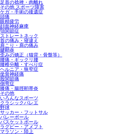
足首の捻挫・肉離れ
その他 スポーツ障害
ケガ・手術の後遺症
頭痛
眼精疲労
顔面神経麻痺
顎関節症
ストレートネック
首の痛み・寝違え
肩こり・肩の痛み
腱鞘炎
歪みの矯正（猫背・骨盤等）
腰痛・ギックリ腰
腰椎分離・すべり症
ヘルニア・狭窄症
坐骨神経痛
股関節痛
側弯症
膝痛・腸脛靭帯炎
その他
いろんなスポーツ
クラシックバレエ
野球
サッカー・フットサル
バレーボール
バスケットボール
ラグビー・アメフト
マラソン・陸上