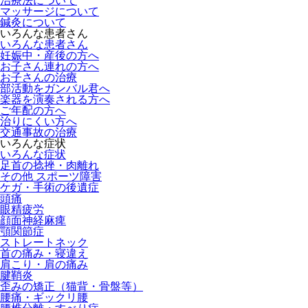
治療法について
マッサージについて
鍼灸について
いろんな患者さん
いろんな患者さん
妊娠中・産後の方へ
お子さん連れの方へ
お子さんの治療
部活動をガンバル君へ
楽器を演奏される方へ
ご年配の方へ
治りにくい方へ
交通事故の治療
いろんな症状
いろんな症状
足首の捻挫・肉離れ
その他 スポーツ障害
ケガ・手術の後遺症
頭痛
眼精疲労
顔面神経麻痺
顎関節症
ストレートネック
首の痛み・寝違え
肩こり・肩の痛み
腱鞘炎
歪みの矯正（猫背・骨盤等）
腰痛・ギックリ腰