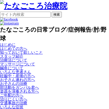
検索
たなごころの日常ブログ/症例報告/肘/野
球
はじめに
はじめての方へ
知っておいて欲しいこと
スタッフ紹介
治療法について
マッサージについて
鍼灸について
いろんな患者さん
妊娠中・産後の方へ
お子さん連れの方へ
お子さんの治療
部活動をガンバル君へ
楽器を演奏される方へ
ご年配の方へ
治りにくい方へ
交通事故の治療
いろんな症状