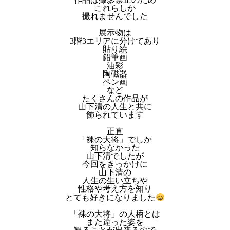
これらしか
撮れませんでした
展示物は
3階3エリアに分けてあり
貼り絵
鉛筆画
油彩
陶磁器
ペン画
など
たくさんの作品が
山下清の人生と共に
飾られています
正直
「裸の大将」でしか
知らなかった
山下清でしたが
今回をきっかけに
山下清の
人生の生い立ちや
性格や考え方を知り
とても好きになりました
「裸の大将」の人柄とは
また違った姿を