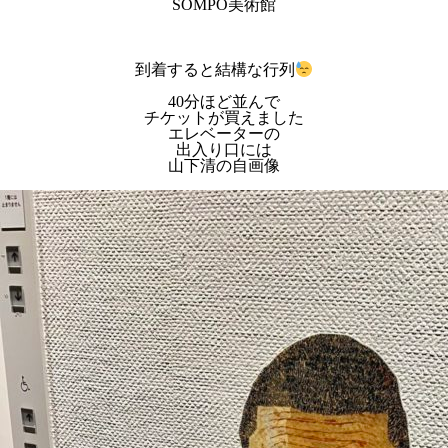
SOMPO美術館
到着すると結構な行列
40分ほど並んで
チケットが買えました
エレベーターの
出入り口には
山下清の自画像