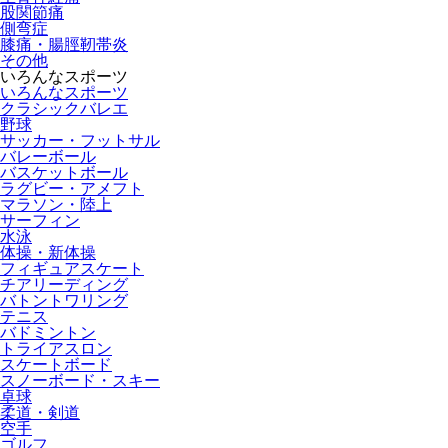
股関節痛
側弯症
膝痛・腸脛靭帯炎
その他
いろんなスポーツ
いろんなスポーツ
クラシックバレエ
野球
サッカー・フットサル
バレーボール
バスケットボール
ラグビー・アメフト
マラソン・陸上
サーフィン
水泳
体操・新体操
フィギュアスケート
チアリーディング
バトントワリング
テニス
バドミントン
トライアスロン
スケートボード
スノーボード・スキー
卓球
柔道・剣道
空手
ゴルフ