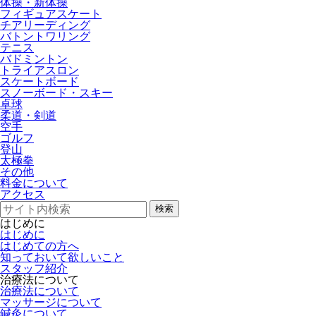
体操・新体操
フィギュアスケート
チアリーディング
バトントワリング
テニス
バドミントン
トライアスロン
スケートボード
スノーボード・スキー
卓球
柔道・剣道
空手
ゴルフ
登山
太極拳
その他
料金について
アクセス
検索
はじめに
はじめに
はじめての方へ
知っておいて欲しいこと
スタッフ紹介
治療法について
治療法について
マッサージについて
鍼灸について