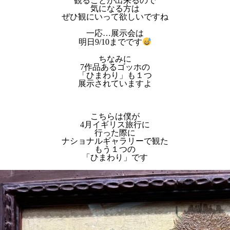
観ることが出来るので
気になる方は
ぜひ観にいって欲しいですね
一応…展示会は
明日9/10までです
ちなみに
7作品あるゴッホの
「ひまわり」も１つ
展示されていますよ
こちらは僕が
4月イギリス旅行に
行った際に
ナショナルギャラリーで観た
もう１つの
「ひまわり」です