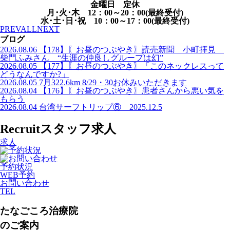
金曜日 定休
月･火･木 12：00～20：00(最終受付)
水･土･日･祝 10：00～17：00(最
終受付)
PREV
ALL
NEXT
ブログ
2026.08.06
【178】〖お昼のつぶやき〗読売新聞 小町拝見
柴門ふみさん “生涯の仲良しグループは幻”
2026.08.05
【177】〖お昼のつぶやき〗「このネックレスって
どうなんですか?」
2026.08.05
7月322.6km 8/29・30お休みいただきます
2026.08.04
【176】〖お昼のつぶやき〗患者さんから悪い気を
もらう
2026.08.04
台湾サーフトリップ⑥ 2025.12.5
Recruit
スタッフ求人
求人
予約状況
WEB予約
お問い合わせ
TEL
たなごころ治療院
のご案内