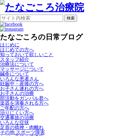
検索
たなごころの日常ブログ
はじめに
はじめての方へ
知っておいて欲しいこと
スタッフ紹介
治療法について
マッサージについて
鍼灸について
いろんな患者さん
妊娠中・産後の方へ
お子さん連れの方へ
お子さんの治療
部活動をガンバル君へ
楽器を演奏される方へ
ご年配の方へ
治りにくい方へ
交通事故の治療
いろんな症状
足首の捻挫・肉離れ
その他 スポーツ障害