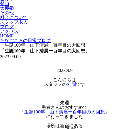
登山
太極拳
その他
料金について
スタッフ求人
ブログ
アクセス
HOME
たなごころの日常ブログ
「生誕100年 山下清展ー百年目の大回想」
「生誕100年 山下清展ー百年目の大回想」
2023.09.09
2023.9.9
こんにちは
スタッフの
外間
です
先週
患者さんのおすすめで
「
生誕100年 山下清展ー百年目の大回想
」
に行ってきました
場所は新宿にある