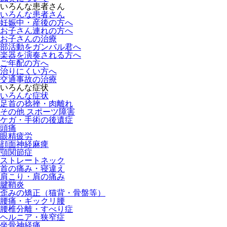
いろんな患者さん
いろんな患者さん
妊娠中・産後の方へ
お子さん連れの方へ
お子さんの治療
部活動をガンバル君へ
楽器を演奏される方へ
ご年配の方へ
治りにくい方へ
交通事故の治療
いろんな症状
いろんな症状
足首の捻挫・肉離れ
その他 スポーツ障害
ケガ・手術の後遺症
頭痛
眼精疲労
顔面神経麻痺
顎関節症
ストレートネック
首の痛み・寝違え
肩こり・肩の痛み
腱鞘炎
歪みの矯正（猫背・骨盤等）
腰痛・ギックリ腰
腰椎分離・すべり症
ヘルニア・狭窄症
坐骨神経痛