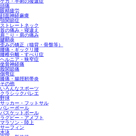
ケガ・手術の後遺症
頭痛
眼精疲労
顔面神経麻痺
顎関節症
ストレートネック
首の痛み・寝違え
肩こり・肩の痛み
腱鞘炎
歪みの矯正（猫背・骨盤等）
腰痛・ギックリ腰
腰椎分離・すべり症
ヘルニア・狭窄症
坐骨神経痛
股関節痛
側弯症
膝痛・腸脛靭帯炎
その他
いろんなスポーツ
クラシックバレエ
野球
サッカー・フットサル
バレーボール
バスケットボール
ラグビー・アメフト
マラソン・陸上
サーフィン
水泳