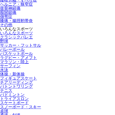
腰椎分離・すべり症
ヘルニア・狭窄症
坐骨神経痛
股関節痛
側弯症
膝痛・腸脛靭帯炎
その他
いろんなスポーツ
いろんなスポーツ
クラシックバレエ
野球
サッカー・フットサル
バレーボール
バスケットボール
ラグビー・アメフト
マラソン・陸上
サーフィン
水泳
体操・新体操
フィギュアスケート
チアリーディング
バトントワリング
テニス
バドミントン
トライアスロン
スケートボード
スノーボード・スキー
卓球