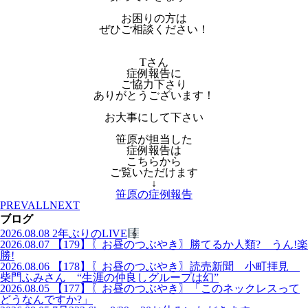
お困りの方は
ぜひご相談ください！
Tさん
症例報告に
ご協力下さり
ありがとうございます！
お大事にして下さい
笹原が担当した
症例報告は
こちらから
ご覧いただけます
↓
笹原の症例報告
PREV
ALL
NEXT
ブログ
2026.08.08
2年ぶりのLIVE
2026.08.07
【179】〖お昼のつぶやき〗勝てるか人類? うん!楽
勝!
2026.08.06
【178】〖お昼のつぶやき〗読売新聞 小町拝見
柴門ふみさん “生涯の仲良しグループは幻”
2026.08.05
【177】〖お昼のつぶやき〗「このネックレスって
どうなんですか?」