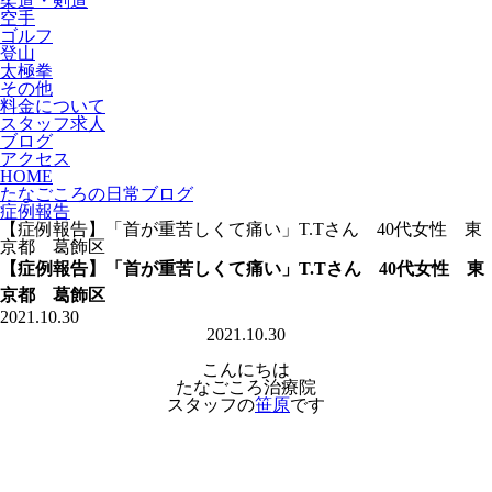
柔道・剣道
空手
ゴルフ
登山
太極拳
その他
料金について
スタッフ求人
ブログ
アクセス
HOME
たなごころの日常ブログ
症例報告
【症例報告】「首が重苦しくて痛い」T.Tさん 40代女性 東
京都 葛飾区
【症例報告】「首が重苦しくて痛い」T.Tさん 40代女性 東
京都 葛飾区
2021.10.30
2021.10.30
こんにちは
たなごころ治療院
スタッフの
笹原
です