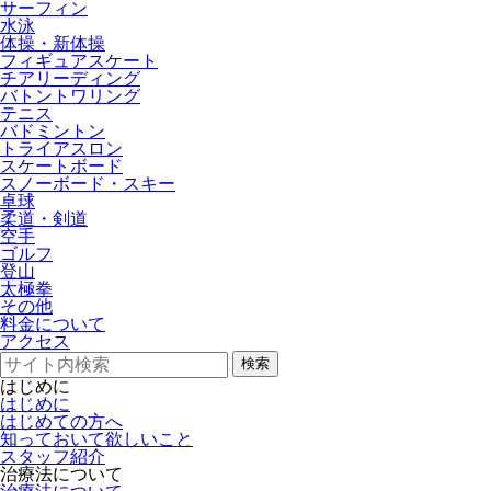
サーフィン
水泳
体操・新体操
フィギュアスケート
チアリーディング
バトントワリング
テニス
バドミントン
トライアスロン
スケートボード
スノーボード・スキー
卓球
柔道・剣道
空手
ゴルフ
登山
太極拳
その他
料金について
アクセス
検索
はじめに
はじめに
はじめての方へ
知っておいて欲しいこと
スタッフ紹介
治療法について