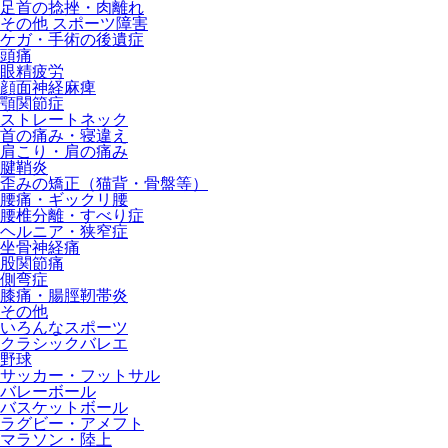
足首の捻挫・肉離れ
その他 スポーツ障害
ケガ・手術の後遺症
頭痛
眼精疲労
顔面神経麻痺
顎関節症
ストレートネック
首の痛み・寝違え
肩こり・肩の痛み
腱鞘炎
歪みの矯正（猫背・骨盤等）
腰痛・ギックリ腰
腰椎分離・すべり症
ヘルニア・狭窄症
坐骨神経痛
股関節痛
側弯症
膝痛・腸脛靭帯炎
その他
いろんなスポーツ
クラシックバレエ
野球
サッカー・フットサル
バレーボール
バスケットボール
ラグビー・アメフト
マラソン・陸上