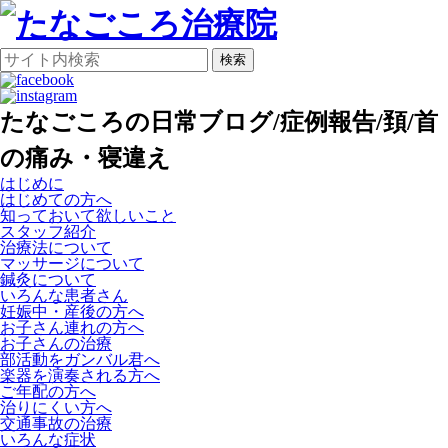
検索
たなごころの日常ブログ/症例報告/頚/首
の痛み・寝違え
はじめに
はじめての方へ
知っておいて欲しいこと
スタッフ紹介
治療法について
マッサージについて
鍼灸について
いろんな患者さん
妊娠中・産後の方へ
お子さん連れの方へ
お子さんの治療
部活動をガンバル君へ
楽器を演奏される方へ
ご年配の方へ
治りにくい方へ
交通事故の治療
いろんな症状