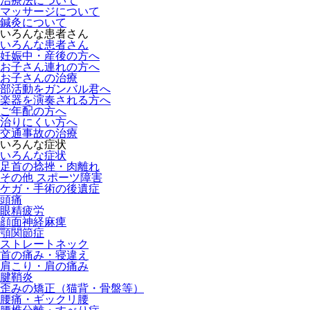
治療法について
マッサージについて
鍼灸について
いろんな患者さん
いろんな患者さん
妊娠中・産後の方へ
お子さん連れの方へ
お子さんの治療
部活動をガンバル君へ
楽器を演奏される方へ
ご年配の方へ
治りにくい方へ
交通事故の治療
いろんな症状
いろんな症状
足首の捻挫・肉離れ
その他 スポーツ障害
ケガ・手術の後遺症
頭痛
眼精疲労
顔面神経麻痺
顎関節症
ストレートネック
首の痛み・寝違え
肩こり・肩の痛み
腱鞘炎
歪みの矯正（猫背・骨盤等）
腰痛・ギックリ腰