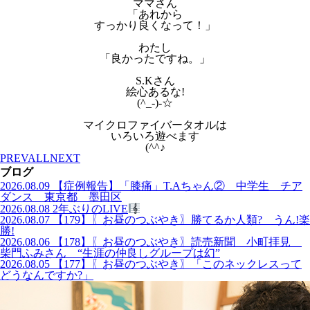
ママさん
「あれから
すっかり良くなって！」
わたし
「良かったですね。」
S.Kさん
絵心あるな!
(^_-)-☆
マイクロファイバータオルは
いろいろ遊べます
(^^♪
PREV
ALL
NEXT
ブログ
2026.08.09
【症例報告】「膝痛」T.Aちゃん② 中学生 チア
ダンス 東京都 墨田区
2026.08.08
2年ぶりのLIVE
2026.08.07
【179】〖お昼のつぶやき〗勝てるか人類? うん!楽
勝!
2026.08.06
【178】〖お昼のつぶやき〗読売新聞 小町拝見
柴門ふみさん “生涯の仲良しグループは幻”
2026.08.05
【177】〖お昼のつぶやき〗「このネックレスって
どうなんですか?」