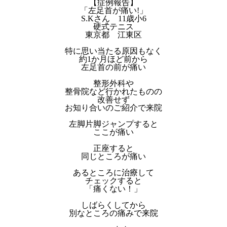
【症例報告】
「左足首が痛い!」
S.Kさん 11歳小6
硬式テニス
東京都 江東区
特に思い当たる原因もなく
約1か月ほど前から
左足首の前が痛い
整形外科や
整骨院など行かれたものの
改善せず
お知り合いのご紹介で来院
左脚片脚ジャンプすると
ここが痛い
正座すると
同じところが痛い
あるところに治療して
チェックすると
「痛くない！」
しばらくしてから
別なところの痛みで来院