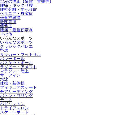
歪みの矯正（猫背・骨盤等）
腰痛・ギックリ腰
腰椎分離・すべり症
ヘルニア・狭窄症
坐骨神経痛
股関節痛
側弯症
膝痛・腸脛靭帯炎
その他
いろんなスポーツ
いろんなスポーツ
クラシックバレエ
野球
サッカー・フットサル
バレーボール
バスケットボール
ラグビー・アメフト
マラソン・陸上
サーフィン
水泳
体操・新体操
フィギュアスケート
チアリーディング
バトントワリング
テニス
バドミントン
トライアスロン
スケートボード