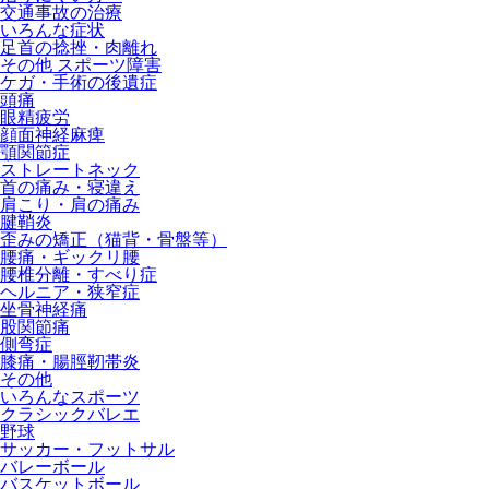
交通事故の治療
いろんな症状
足首の捻挫・肉離れ
その他 スポーツ障害
ケガ・手術の後遺症
頭痛
眼精疲労
顔面神経麻痺
顎関節症
ストレートネック
首の痛み・寝違え
肩こり・肩の痛み
腱鞘炎
歪みの矯正（猫背・骨盤等）
腰痛・ギックリ腰
腰椎分離・すべり症
ヘルニア・狭窄症
坐骨神経痛
股関節痛
側弯症
膝痛・腸脛靭帯炎
その他
いろんなスポーツ
クラシックバレエ
野球
サッカー・フットサル
バレーボール
バスケットボール