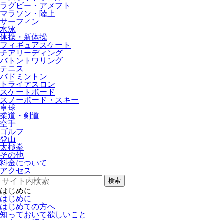
ラグビー・アメフト
マラソン・陸上
サーフィン
水泳
体操・新体操
フィギュアスケート
チアリーディング
バトントワリング
テニス
バドミントン
トライアスロン
スケートボード
スノーボード・スキー
卓球
柔道・剣道
空手
ゴルフ
登山
太極拳
その他
料金について
アクセス
検索
はじめに
はじめに
はじめての方へ
知っておいて欲しいこと