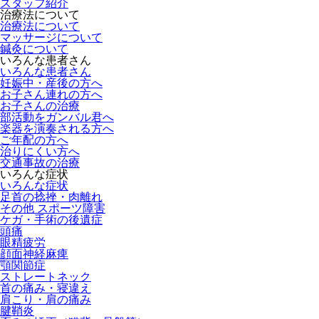
スタッフ紹介
治療法について
治療法について
マッサージについて
鍼灸について
いろんな患者さん
いろんな患者さん
妊娠中・産後の方へ
お子さん連れの方へ
お子さんの治療
部活動をガンバル君へ
楽器を演奏される方へ
ご年配の方へ
治りにくい方へ
交通事故の治療
いろんな症状
いろんな症状
足首の捻挫・肉離れ
その他 スポーツ障害
ケガ・手術の後遺症
頭痛
眼精疲労
顔面神経麻痺
顎関節症
ストレートネック
首の痛み・寝違え
肩こり・肩の痛み
腱鞘炎