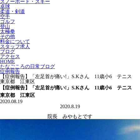
スノーボード・スキー
卓球
柔道・剣道
空手
ゴルフ
登山
太極拳
その他
料金について
スタッフ求人
ブログ
アクセス
HOME
たなごころの日常ブログ
症例報告
【症例報告】「左足首が痛い!」S.Kさん 11歳小6 テニス
東京都 江東区
【症例報告】「左足首が痛い!」S.Kさん 11歳小6 テニス
東京都 江東区
2020.08.19
2020.8.19
院長 みやもとです