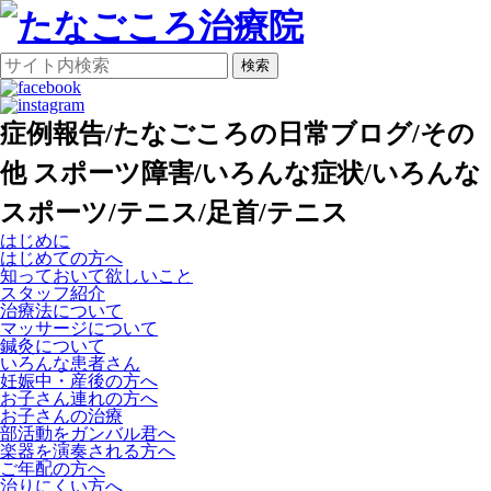
検索
症例報告/たなごころの日常ブログ/その
他 スポーツ障害/いろんな症状/いろんな
スポーツ/テニス/足首/テニス
はじめに
はじめての方へ
知っておいて欲しいこと
スタッフ紹介
治療法について
マッサージについて
鍼灸について
いろんな患者さん
妊娠中・産後の方へ
お子さん連れの方へ
お子さんの治療
部活動をガンバル君へ
楽器を演奏される方へ
ご年配の方へ
治りにくい方へ