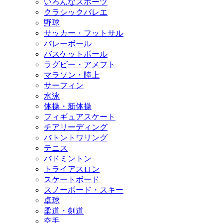
いろんなスポーツ
クラシックバレエ
野球
サッカー・フットサル
バレーボール
バスケットボール
ラグビー・アメフト
マラソン・陸上
サーフィン
水泳
体操・新体操
フィギュアスケート
チアリーディング
バトントワリング
テニス
バドミントン
トライアスロン
スケートボード
スノーボード・スキー
卓球
柔道・剣道
空手