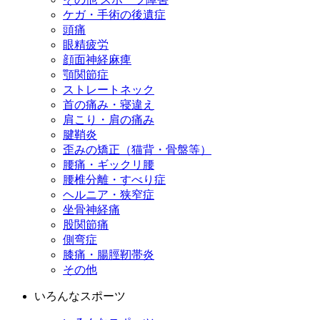
ケガ・手術の後遺症
頭痛
眼精疲労
顔面神経麻痺
顎関節症
ストレートネック
首の痛み・寝違え
肩こり・肩の痛み
腱鞘炎
歪みの矯正（猫背・骨盤等）
腰痛・ギックリ腰
腰椎分離・すべり症
ヘルニア・狭窄症
坐骨神経痛
股関節痛
側弯症
膝痛・腸脛靭帯炎
その他
いろんなスポーツ