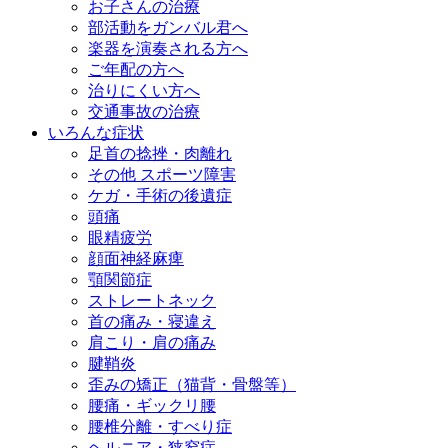
お子さんの治療
部活動をガンバル君へ
楽器を演奏される方へ
ご年配の方へ
治りにくい方へ
交通事故の治療
いろんな症状
足首の捻挫・肉離れ
その他 スポーツ障害
ケガ・手術の後遺症
頭痛
眼精疲労
顔面神経麻痺
顎関節症
ストレートネック
首の痛み・寝違え
肩こり・肩の痛み
腱鞘炎
歪みの矯正（猫背・骨盤等）
腰痛・ギックリ腰
腰椎分離・すべり症
ヘルニア・狭窄症