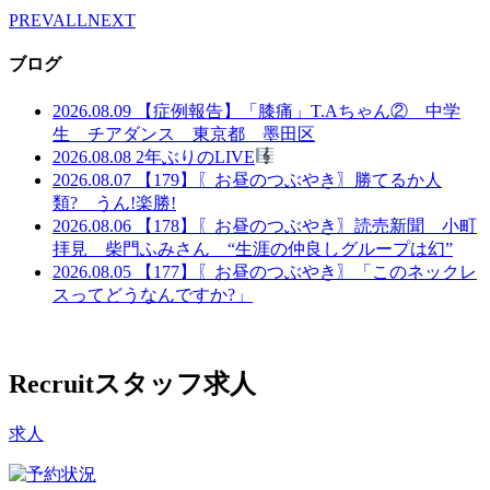
PREV
ALL
NEXT
ブログ
2026.08.09
【症例報告】「膝痛」T.Aちゃん② 中学
生 チアダンス 東京都 墨田区
2026.08.08
2年ぶりのLIVE
2026.08.07
【179】〖お昼のつぶやき〗勝てるか人
類? うん!楽勝!
2026.08.06
【178】〖お昼のつぶやき〗読売新聞 小町
拝見 柴門ふみさん “生涯の仲良しグループは幻”
2026.08.05
【177】〖お昼のつぶやき〗「このネックレ
スってどうなんですか?」
Recruit
スタッフ求人
求人