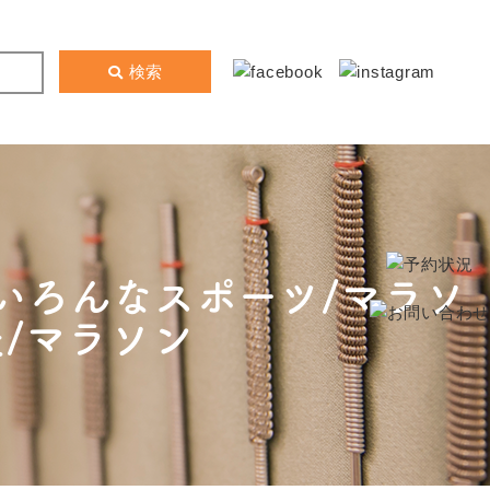
検索
いろんなスポーツ/マラソ
炎/マラソン