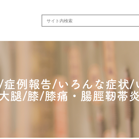
/症例報告/いろんな症状/
大腿/膝/膝痛・腸脛靭帯