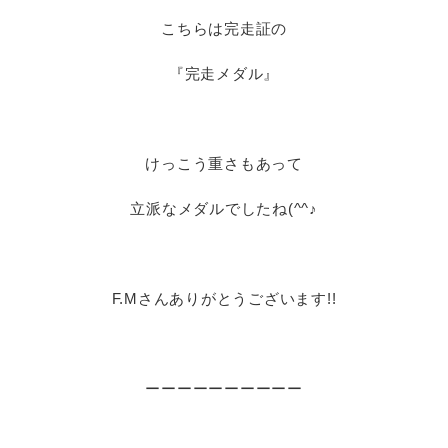
こちらは完走証の
『完走メダル』
けっこう重さもあって
立派なメダルでしたね(^^♪
F.Mさんありがとうございます!!
ーーーーーーーーーー