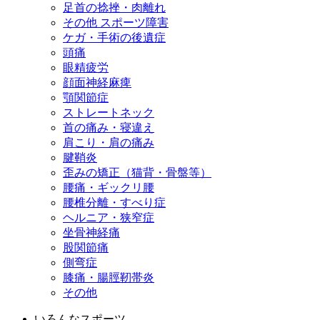
足首の捻挫・肉離れ
その他 スポーツ障害
ケガ・手術の後遺症
頭痛
眼精疲労
顔面神経麻痺
顎関節症
ストレートネック
首の痛み・寝違え
肩こり・肩の痛み
腱鞘炎
歪みの矯正（猫背・骨盤等）
腰痛・ギックリ腰
腰椎分離・すべり症
ヘルニア・狭窄症
坐骨神経痛
股関節痛
側弯症
膝痛・腸脛靭帯炎
その他
いろんなスポーツ