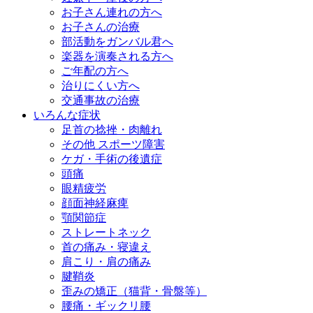
お子さん連れの方へ
お子さんの治療
部活動をガンバル君へ
楽器を演奏される方へ
ご年配の方へ
治りにくい方へ
交通事故の治療
いろんな症状
足首の捻挫・肉離れ
その他 スポーツ障害
ケガ・手術の後遺症
頭痛
眼精疲労
顔面神経麻痺
顎関節症
ストレートネック
首の痛み・寝違え
肩こり・肩の痛み
腱鞘炎
歪みの矯正（猫背・骨盤等）
腰痛・ギックリ腰