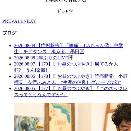
(^_-)-☆
PREV
ALL
NEXT
ブログ
2026.08.09
【症例報告】「膝痛」T.Aちゃん② 中学
生 チアダンス 東京都 墨田区
2026.08.08
2年ぶりのLIVE
2026.08.07
【179】〖お昼のつぶやき〗勝てるか人
類? うん!楽勝!
2026.08.06
【178】〖お昼のつぶやき〗読売新聞 小町
拝見 柴門ふみさん “生涯の仲良しグループは幻”
2026.08.05
【177】〖お昼のつぶやき〗「このネックレ
スってどうなんですか?」