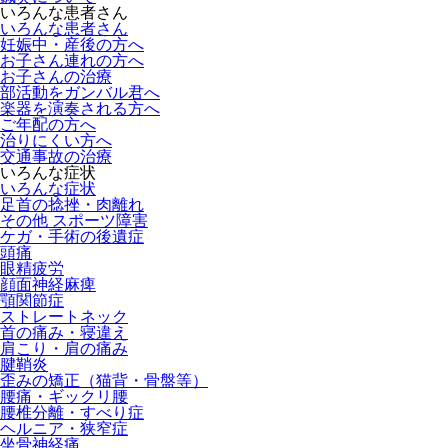
いろんな患者さん
いろんな患者さん
妊娠中・産後の方へ
お子さん連れの方へ
お子さんの治療
部活動をガンバル君へ
楽器を演奏される方へ
ご年配の方へ
治りにくい方へ
交通事故の治療
いろんな症状
いろんな症状
足首の捻挫・肉離れ
その他 スポーツ障害
ケガ・手術の後遺症
頭痛
眼精疲労
顔面神経麻痺
顎関節症
ストレートネック
首の痛み・寝違え
肩こり・肩の痛み
腱鞘炎
歪みの矯正（猫背・骨盤等）
腰痛・ギックリ腰
腰椎分離・すべり症
ヘルニア・狭窄症
坐骨神経痛