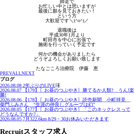
師走で
お忙しい中とは思いますが
最後に顏を見ておきたい！
という方
大歓迎です＼(^o^)／
退職後は
平成30年1月より
町田市を中心に出張で
施術を行っていく予定です
何かの機会がありましたら
どうぞよろしくお願い致します
たなごころ治療院 伊藤 恵
PREV
ALL
NEXT
ブログ
2026.08.08
2年ぶりのLIVE
2026.08.07
【179】〖お昼のつぶやき〗勝てるか人類? うん!楽
勝!
2026.08.06
【178】〖お昼のつぶやき〗読売新聞 小町拝見
柴門ふみさん “生涯の仲良しグループは幻”
2026.08.05
【177】〖お昼のつぶやき〗「このネックレスって
どうなんですか?」
2026.08.05
7月322.6km 8/29・30お休みいただきます
Recruit
スタッフ求人