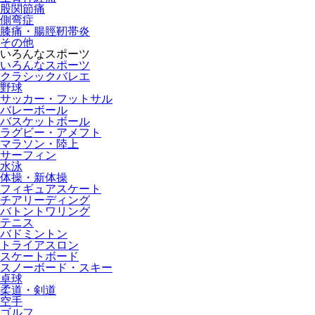
股関節痛
側弯症
膝痛・腸脛靭帯炎
その他
いろんなスポーツ
いろんなスポーツ
クラシックバレエ
野球
サッカー・フットサル
バレーボール
バスケットボール
ラグビー・アメフト
マラソン・陸上
サーフィン
水泳
体操・新体操
フィギュアスケート
チアリーディング
バトントワリング
テニス
バドミントン
トライアスロン
スケートボード
スノーボード・スキー
卓球
柔道・剣道
空手
ゴルフ