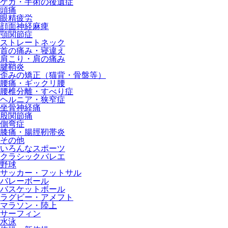
ケガ・手術の後遺症
頭痛
眼精疲労
顔面神経麻痺
顎関節症
ストレートネック
首の痛み・寝違え
肩こり・肩の痛み
腱鞘炎
歪みの矯正（猫背・骨盤等）
腰痛・ギックリ腰
腰椎分離・すべり症
ヘルニア・狭窄症
坐骨神経痛
股関節痛
側弯症
膝痛・腸脛靭帯炎
その他
いろんなスポーツ
クラシックバレエ
野球
サッカー・フットサル
バレーボール
バスケットボール
ラグビー・アメフト
マラソン・陸上
サーフィン
水泳