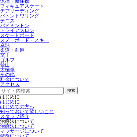
体操・新体操
フィギュアスケート
チアリーディング
バトントワリング
テニス
バドミントン
トライアスロン
スケートボード
スノーボード・スキー
卓球
柔道・剣道
空手
ゴルフ
登山
太極拳
その他
料金について
アクセス
検索
はじめに
はじめに
はじめての方へ
知っておいて欲しいこと
スタッフ紹介
治療法について
治療法について
マッサージについて
鍼灸について