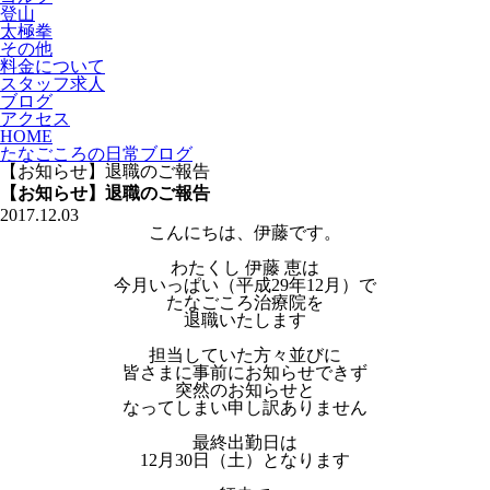
登山
太極拳
その他
料金について
スタッフ求人
ブログ
アクセス
HOME
たなごころの日常ブログ
【お知らせ】退職のご報告
【お知らせ】退職のご報告
2017.12.03
こんにちは、伊藤です。
わたくし 伊藤 恵は
今月いっぱい（平成29年12月）で
たなごころ治療院を
退職いたします
担当していた方々並びに
皆さまに事前にお知らせできず
突然のお知らせと
なってしまい申し訳ありません
最終出勤日は
12月30日（土）となります