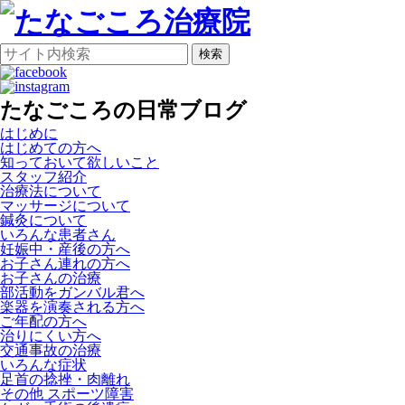
検索
たなごころの日常ブログ
はじめに
はじめての方へ
知っておいて欲しいこと
スタッフ紹介
治療法について
マッサージについて
鍼灸について
いろんな患者さん
妊娠中・産後の方へ
お子さん連れの方へ
お子さんの治療
部活動をガンバル君へ
楽器を演奏される方へ
ご年配の方へ
治りにくい方へ
交通事故の治療
いろんな症状
足首の捻挫・肉離れ
その他 スポーツ障害