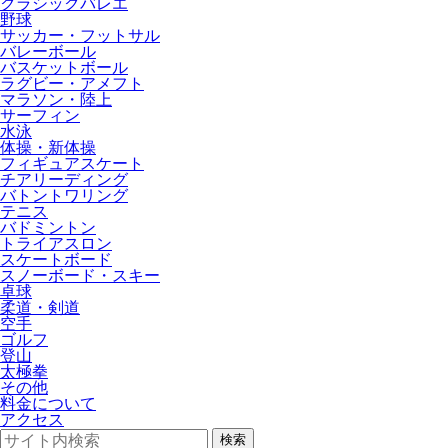
クラシックバレエ
野球
サッカー・フットサル
バレーボール
バスケットボール
ラグビー・アメフト
マラソン・陸上
サーフィン
水泳
体操・新体操
フィギュアスケート
チアリーディング
バトントワリング
テニス
バドミントン
トライアスロン
スケートボード
スノーボード・スキー
卓球
柔道・剣道
空手
ゴルフ
登山
太極拳
その他
料金について
アクセス
検索