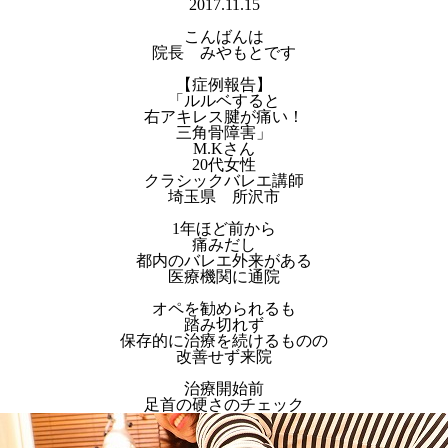
2017.11.15
こんばんは
院長 みやもとです
【症例報告】
「ルルベすると
右アキレス腱が痛い！
三角骨障害」
M.Kさん
20代女性
クラシックバレエ講師
埼玉県 所沢市
1年ほど前から
痛みだし
都内のバレエ外来がある
医療機関に通院
オペを勧められるも
踏み切れず
保存的に治療を続けるものの
改善せず来院
治療開始前
足首の硬さのチェック