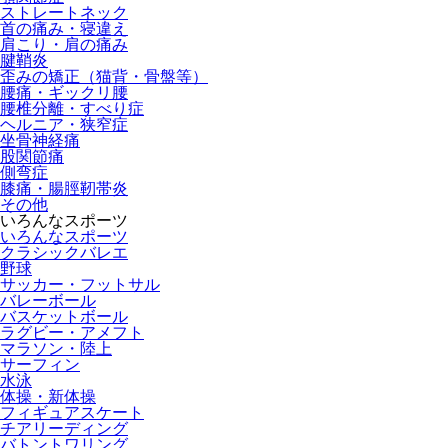
ストレートネック
首の痛み・寝違え
肩こり・肩の痛み
腱鞘炎
歪みの矯正（猫背・骨盤等）
腰痛・ギックリ腰
腰椎分離・すべり症
ヘルニア・狭窄症
坐骨神経痛
股関節痛
側弯症
膝痛・腸脛靭帯炎
その他
いろんなスポーツ
いろんなスポーツ
クラシックバレエ
野球
サッカー・フットサル
バレーボール
バスケットボール
ラグビー・アメフト
マラソン・陸上
サーフィン
水泳
体操・新体操
フィギュアスケート
チアリーディング
バトントワリング