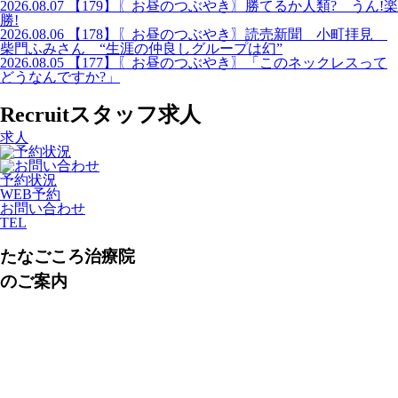
2026.08.07
【179】〖お昼のつぶやき〗勝てるか人類? うん!楽
勝!
2026.08.06
【178】〖お昼のつぶやき〗読売新聞 小町拝見
柴門ふみさん “生涯の仲良しグループは幻”
2026.08.05
【177】〖お昼のつぶやき〗「このネックレスって
どうなんですか?」
Recruit
スタッフ求人
求人
予約状況
WEB予約
お問い合わせ
TEL
たなごころ治療院
のご案内