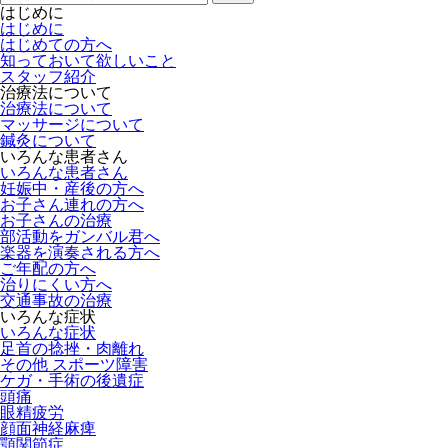
はじめに
はじめに
はじめての方へ
知っておいて欲しいこと
スタッフ紹介
治療法について
治療法について
マッサージについて
鍼灸について
いろんな患者さん
いろんな患者さん
妊娠中・産後の方へ
お子さん連れの方へ
お子さんの治療
部活動をガンバル君へ
楽器を演奏される方へ
ご年配の方へ
治りにくい方へ
交通事故の治療
いろんな症状
いろんな症状
足首の捻挫・肉離れ
その他 スポーツ障害
ケガ・手術の後遺症
頭痛
眼精疲労
顔面神経麻痺
顎関節症