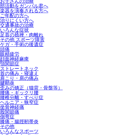
お子さんの治療
部活動をガンバル君へ
楽器を演奏される方へ
ご年配の方へ
治りにくい方へ
交通事故の治療
いろんな症状
足首の捻挫・肉離れ
その他 スポーツ障害
ケガ・手術の後遺症
頭痛
眼精疲労
顔面神経麻痺
顎関節症
ストレートネック
首の痛み・寝違え
肩こり・肩の痛み
腱鞘炎
歪みの矯正（猫背・骨盤等）
腰痛・ギックリ腰
腰椎分離・すべり症
ヘルニア・狭窄症
坐骨神経痛
股関節痛
側弯症
膝痛・腸脛靭帯炎
その他
いろんなスポーツ