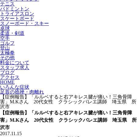
テニス
バドミントン
トライアスロン
スケートボード
スノーボード・スキー
卓球
柔道・剣道
空手
ゴルフ
登山
太極拳
その他
料金について
スタッフ求人
ブログ
アクセス
HOME
いろんな症状
足首の捻挫・肉離れ
【症例報告】「ルルベすると右アキレス腱が痛い！三角骨障
害」M.Kさん 20代女性 クラシックバレエ講師 埼玉県 所
沢市
【症例報告】「ルルベすると右アキレス腱が痛い！三角骨障
害」M.Kさん 20代女性 クラシックバレエ講師 埼玉県 所
沢市
2017.11.15