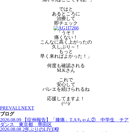
ではと
あるところに
治療して
即チェック
「うそ！
痛くない！
こんなに高く上がったの
久しぶり～！
もっと
早く来ればよかった！」
何度も確認される
M.Kさん
これで
安心して
バレエを続けられるね
応援してますよ！
(^^)/
PREV
ALL
NEXT
ブログ
2026.08.09
【症例報告】「膝痛」T.Aちゃん② 中学生 チア
ダンス 東京都 墨田区
2026.08.08
2年ぶりのLIVE🎼