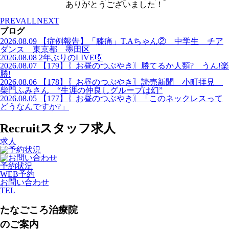
ありがとうございました！
PREV
ALL
NEXT
ブログ
2026.08.09
【症例報告】「膝痛」T.Aちゃん② 中学生 チア
ダンス 東京都 墨田区
2026.08.08
2年ぶりのLIVE🎼
2026.08.07
【179】〖お昼のつぶやき〗勝てるか人類? うん!楽
勝!
2026.08.06
【178】〖お昼のつぶやき〗読売新聞 小町拝見
柴門ふみさん “生涯の仲良しグループは幻”
2026.08.05
【177】〖お昼のつぶやき〗「このネックレスって
どうなんですか?」
Recruit
スタッフ求人
求人
予約状況
WEB予約
お問い合わせ
TEL
たなごころ治療院
のご案内