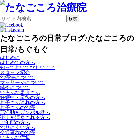
検索
たなごころの日常ブログ/たなごころの
日常/もぐもぐ
はじめに
はじめての方へ
知っておいて欲しいこと
スタッフ紹介
治療法について
マッサージについて
鍼灸について
いろんな患者さん
妊娠中・産後の方へ
お子さん連れの方へ
お子さんの治療
部活動をガンバル君へ
楽器を演奏される方へ
ご年配の方へ
治りにくい方へ
交通事故の治療
いろんな症状