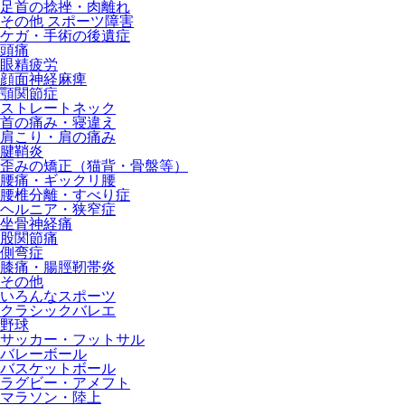
足首の捻挫・肉離れ
その他 スポーツ障害
ケガ・手術の後遺症
頭痛
眼精疲労
顔面神経麻痺
顎関節症
ストレートネック
首の痛み・寝違え
肩こり・肩の痛み
腱鞘炎
歪みの矯正（猫背・骨盤等）
腰痛・ギックリ腰
腰椎分離・すべり症
ヘルニア・狭窄症
坐骨神経痛
股関節痛
側弯症
膝痛・腸脛靭帯炎
その他
いろんなスポーツ
クラシックバレエ
野球
サッカー・フットサル
バレーボール
バスケットボール
ラグビー・アメフト
マラソン・陸上