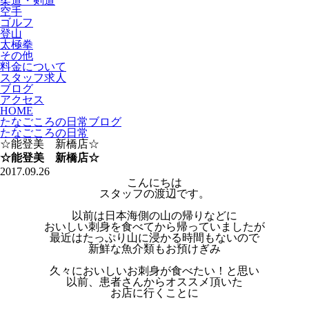
柔道・剣道
空手
ゴルフ
登山
太極拳
その他
料金について
スタッフ求人
ブログ
アクセス
HOME
たなごころの日常ブログ
たなごころの日常
☆能登美 新橋店☆
☆能登美 新橋店☆
2017.09.26
こんにちは
スタッフの渡辺です。
以前は日本海側の山の帰りなどに
おいしい刺身を食べてから帰っていましたが
最近はたっぷり山に浸かる時間もないので
新鮮な魚介類もお預けぎみ
久々においしいお刺身が食べたい！と思い
以前、患者さんからオススメ頂いた
お店に行くことに