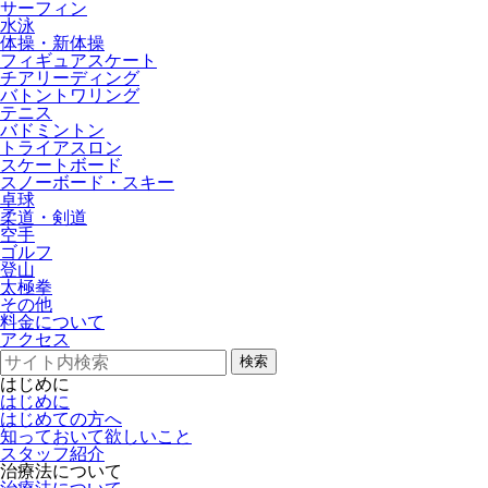
サーフィン
水泳
体操・新体操
フィギュアスケート
チアリーディング
バトントワリング
テニス
バドミントン
トライアスロン
スケートボード
スノーボード・スキー
卓球
柔道・剣道
空手
ゴルフ
登山
太極拳
その他
料金について
アクセス
検索
はじめに
はじめに
はじめての方へ
知っておいて欲しいこと
スタッフ紹介
治療法について