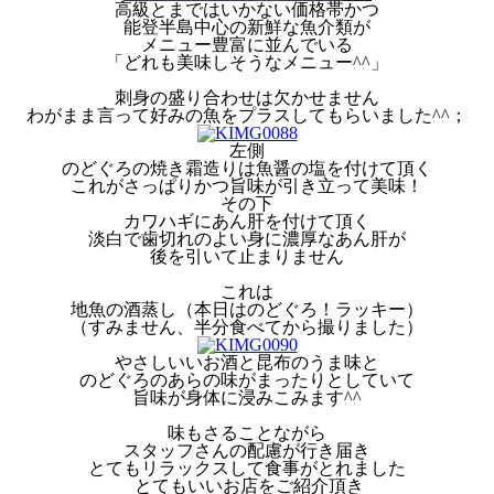
高級とまではいかない価格帯かつ
能登半島中心の新鮮な魚介類が
メニュー豊富に並んでいる
「どれも美味しそうなメニュー^^」
刺身の盛り合わせは欠かせません
わがまま言って好みの魚をプラスしてもらいました^^；
左側
のどぐろの焼き霜造りは魚醤の塩を付けて頂く
これがさっぱりかつ旨味が引き立って美味！
その下
カワハギにあん肝を付けて頂く
淡白で歯切れのよい身に濃厚なあん肝が
後を引いて止まりません
これは
地魚の酒蒸し（本日はのどぐろ！ラッキー）
（すみません、半分食べてから撮りました）
やさしいいお酒と昆布のうま味と
のどぐろのあらの味がまったりとしていて
旨味が身体に浸みこみます^^
味もさることながら
スタッフさんの配慮が行き届き
とてもリラックスして食事がとれました
とてもいいお店をご紹介頂き