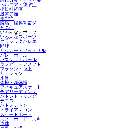
腰椎分離・すべり症
ヘルニア・狭窄症
坐骨神経痛
股関節痛
側弯症
膝痛・腸脛靭帯炎
その他
いろんなスポーツ
いろんなスポーツ
クラシックバレエ
野球
サッカー・フットサル
バレーボール
バスケットボール
ラグビー・アメフト
マラソン・陸上
サーフィン
水泳
体操・新体操
フィギュアスケート
チアリーディング
バトントワリング
テニス
バドミントン
トライアスロン
スケートボード
スノーボード・スキー
卓球