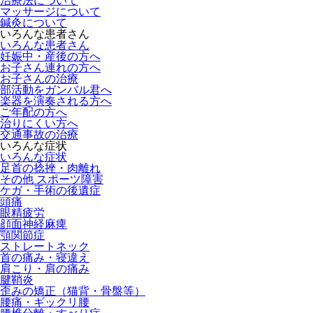
治療法について
マッサージについて
鍼灸について
いろんな患者さん
いろんな患者さん
妊娠中・産後の方へ
お子さん連れの方へ
お子さんの治療
部活動をガンバル君へ
楽器を演奏される方へ
ご年配の方へ
治りにくい方へ
交通事故の治療
いろんな症状
いろんな症状
足首の捻挫・肉離れ
その他 スポーツ障害
ケガ・手術の後遺症
頭痛
眼精疲労
顔面神経麻痺
顎関節症
ストレートネック
首の痛み・寝違え
肩こり・肩の痛み
腱鞘炎
歪みの矯正（猫背・骨盤等）
腰痛・ギックリ腰