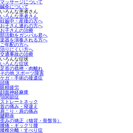
マッサージについて
鍼灸について
いろんな患者さん
いろんな患者さん
妊娠中・産後の方へ
お子さん連れの方へ
お子さんの治療
部活動をガンバル君へ
楽器を演奏される方へ
ご年配の方へ
治りにくい方へ
交通事故の治療
いろんな症状
いろんな症状
足首の捻挫・肉離れ
その他 スポーツ障害
ケガ・手術の後遺症
頭痛
眼精疲労
顔面神経麻痺
顎関節症
ストレートネック
首の痛み・寝違え
肩こり・肩の痛み
腱鞘炎
歪みの矯正（猫背・骨盤等）
腰痛・ギックリ腰
腰椎分離・すべり症