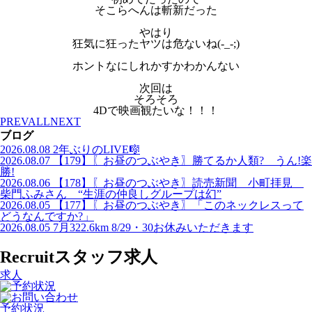
そこらへんは斬新だった
やはり
狂気に狂ったヤツは危ないね(-_-;)
ホントなにしれかすかわかんない
次回は
そろそろ
4Dで映画観たいな！！！
PREV
ALL
NEXT
ブログ
2026.08.08
2年ぶりのLIVE🎼
2026.08.07
【179】〖お昼のつぶやき〗勝てるか人類? うん!楽
勝!
2026.08.06
【178】〖お昼のつぶやき〗読売新聞 小町拝見
柴門ふみさん “生涯の仲良しグループは幻”
2026.08.05
【177】〖お昼のつぶやき〗「このネックレスって
どうなんですか?」
2026.08.05
7月322.6km 8/29・30お休みいただきます
Recruit
スタッフ求人
求人
予約状況