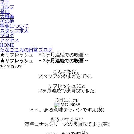
空手
ゴルフ
登山
太極拳
その他
料金について
スタッフ求人
ブログ
アクセス
HOME
たなごころの日常ブログ
★リフレッシュ ～2ヶ月連続での映画～
★リフレッシュ ～2ヶ月連続での映画～
2017.06.27
こんにちは。
スタッフのやまざきです。
リフレッシュにと
2ヶ月連続で映画観てきた
5月にこれ
ま～、ある意味テッパンですよ(笑)
もう10年くらい
毎年コナンシリーズの映画観てます(笑)
おもしろいです(笑)