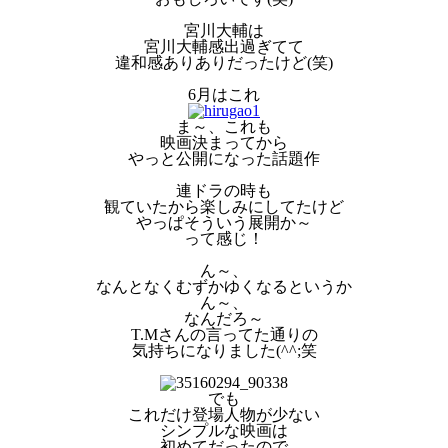
宮川大輔は
宮川大輔感出過ぎてて
違和感ありありだったけど(笑)
6月はこれ
ま～、これも
映画決まってから
やっと公開になった話題作
連ドラの時も
観ていたから楽しみにしてたけど
やっぱそういう展開か～
って感じ！
ん～、
なんとなくむずかゆくなるというか
ん～、
なんだろ～
T.Mさんの言ってた通りの
気持ちになりました(^^;笑
でも
これだけ登場人物が少ない
シンプルな映画は
初めてだったので