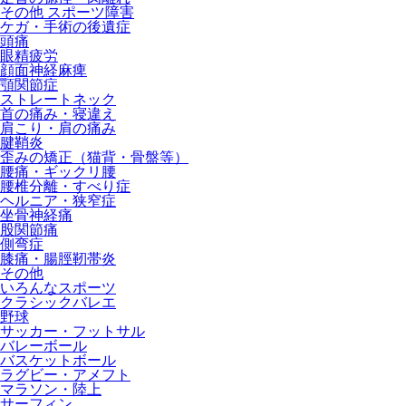
その他 スポーツ障害
ケガ・手術の後遺症
頭痛
眼精疲労
顔面神経麻痺
顎関節症
ストレートネック
首の痛み・寝違え
肩こり・肩の痛み
腱鞘炎
歪みの矯正（猫背・骨盤等）
腰痛・ギックリ腰
腰椎分離・すべり症
ヘルニア・狭窄症
坐骨神経痛
股関節痛
側弯症
膝痛・腸脛靭帯炎
その他
いろんなスポーツ
クラシックバレエ
野球
サッカー・フットサル
バレーボール
バスケットボール
ラグビー・アメフト
マラソン・陸上
サーフィン