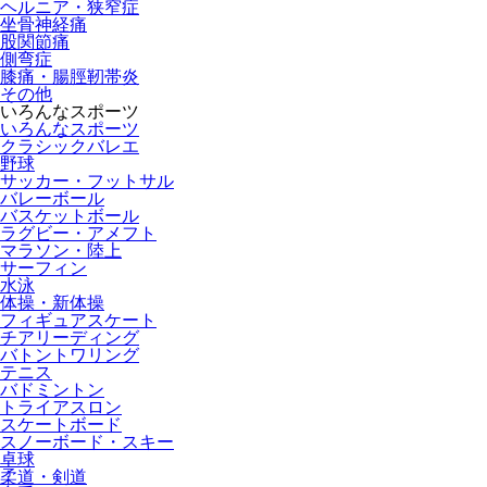
ヘルニア・狭窄症
坐骨神経痛
股関節痛
側弯症
膝痛・腸脛靭帯炎
その他
いろんなスポーツ
いろんなスポーツ
クラシックバレエ
野球
サッカー・フットサル
バレーボール
バスケットボール
ラグビー・アメフト
マラソン・陸上
サーフィン
水泳
体操・新体操
フィギュアスケート
チアリーディング
バトントワリング
テニス
バドミントン
トライアスロン
スケートボード
スノーボード・スキー
卓球
柔道・剣道