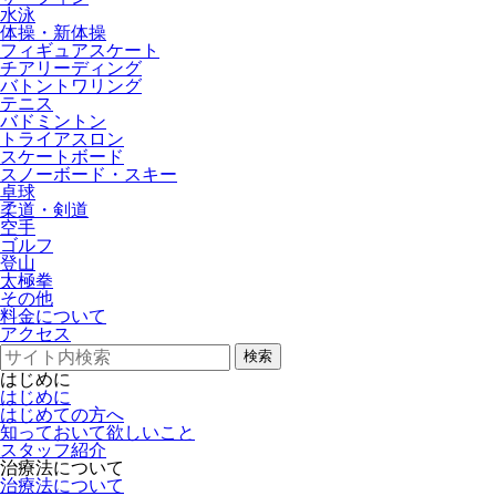
水泳
体操・新体操
フィギュアスケート
チアリーディング
バトントワリング
テニス
バドミントン
トライアスロン
スケートボード
スノーボード・スキー
卓球
柔道・剣道
空手
ゴルフ
登山
太極拳
その他
料金について
アクセス
検索
はじめに
はじめに
はじめての方へ
知っておいて欲しいこと
スタッフ紹介
治療法について
治療法について