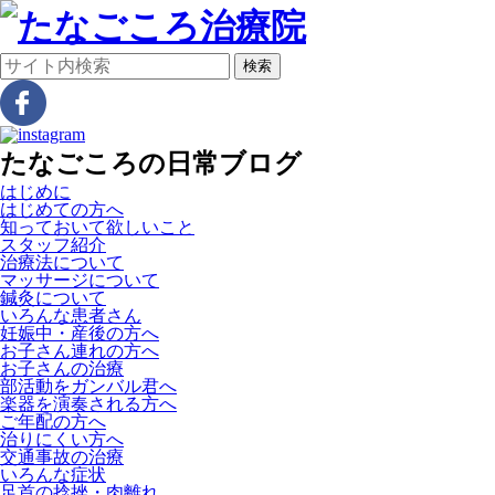
検索
たなごころの日常ブログ
はじめに
はじめての方へ
知っておいて欲しいこと
スタッフ紹介
治療法について
マッサージについて
鍼灸について
いろんな患者さん
妊娠中・産後の方へ
お子さん連れの方へ
お子さんの治療
部活動をガンバル君へ
楽器を演奏される方へ
ご年配の方へ
治りにくい方へ
交通事故の治療
いろんな症状
足首の捻挫・肉離れ