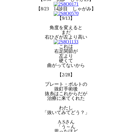
【8/23 14診目 しゃがみ】
【9/13】
角度を変えると
まだ
右ひざが左より高い
これは
右足関節が
左より
硬くて
曲がってないから
【2/28】
プレート・ボルトの
抜釘手術後
抜糸はこれからだが
治療に来てくれた
わたし
「抜いてみてどう？」
A.Sさん
「う～ん
思ったほど