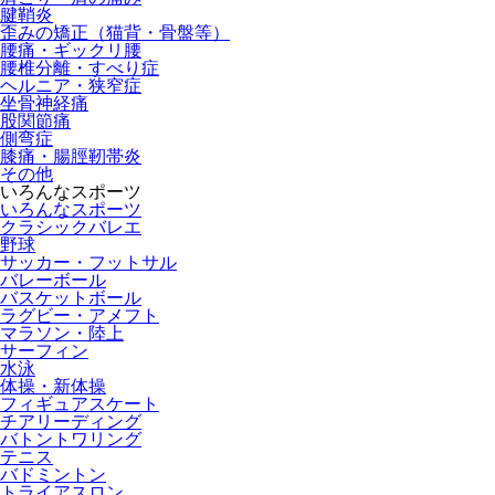
腱鞘炎
歪みの矯正（猫背・骨盤等）
腰痛・ギックリ腰
腰椎分離・すべり症
ヘルニア・狭窄症
坐骨神経痛
股関節痛
側弯症
膝痛・腸脛靭帯炎
その他
いろんなスポーツ
いろんなスポーツ
クラシックバレエ
野球
サッカー・フットサル
バレーボール
バスケットボール
ラグビー・アメフト
マラソン・陸上
サーフィン
水泳
体操・新体操
フィギュアスケート
チアリーディング
バトントワリング
テニス
バドミントン
トライアスロン