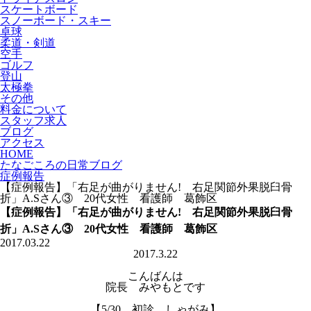
スケートボード
スノーボード・スキー
卓球
柔道・剣道
空手
ゴルフ
登山
太極拳
その他
料金について
スタッフ求人
ブログ
アクセス
HOME
たなごころの日常ブログ
症例報告
【症例報告】「右足が曲がりません! 右足関節外果脱臼骨
折」A.Sさん③ 20代女性 看護師 葛飾区
【症例報告】「右足が曲がりません! 右足関節外果脱臼骨
折」A.Sさん③ 20代女性 看護師 葛飾区
2017.03.22
2017.3.22
こんばんは
院長 みやもとです
【5/30 初診 しゃがみ】