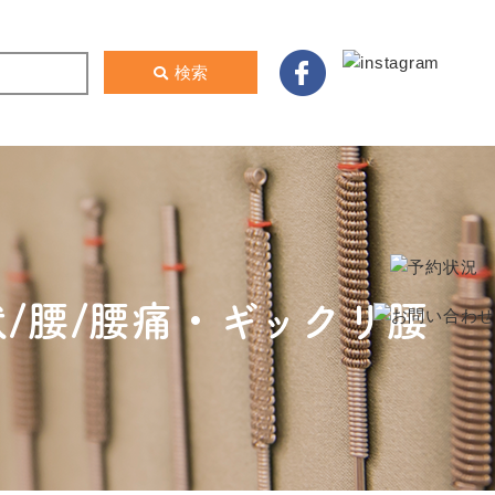
検索
/腰/腰痛・ギックリ腰