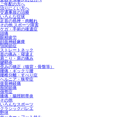
ご年配の方へ
治りにくい方へ
交通事故の治療
いろんな症状
足首の捻挫・肉離れ
その他 スポーツ障害
ケガ・手術の後遺症
頭痛
眼精疲労
顔面神経麻痺
顎関節症
ストレートネック
首の痛み・寝違え
肩こり・肩の痛み
腱鞘炎
歪みの矯正（猫背・骨盤等）
腰痛・ギックリ腰
腰椎分離・すべり症
ヘルニア・狭窄症
坐骨神経痛
股関節痛
側弯症
膝痛・腸脛靭帯炎
その他
いろんなスポーツ
クラシックバレエ
野球
サッカー・フットサル