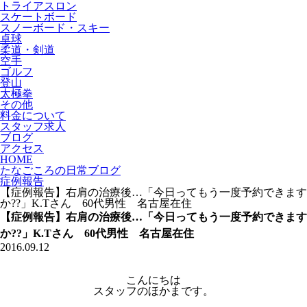
トライアスロン
スケートボード
スノーボード・スキー
卓球
柔道・剣道
空手
ゴルフ
登山
太極拳
その他
料金について
スタッフ求人
ブログ
アクセス
HOME
たなごころの日常ブログ
症例報告
【症例報告】右肩の治療後…「今日ってもう一度予約できます
か??」K.Tさん 60代男性 名古屋在住
【症例報告】右肩の治療後…「今日ってもう一度予約できます
か??」K.Tさん 60代男性 名古屋在住
2016.09.12
こんにちは
スタッフのほかまです。