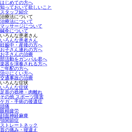
はじめての方へ
知っておいて欲しいこと
スタッフ紹介
治療法について
治療法について
マッサージについて
鍼灸について
いろんな患者さん
いろんな患者さん
妊娠中・産後の方へ
お子さん連れの方へ
お子さんの治療
部活動をガンバル君へ
楽器を演奏される方へ
ご年配の方へ
治りにくい方へ
交通事故の治療
いろんな症状
いろんな症状
足首の捻挫・肉離れ
その他 スポーツ障害
ケガ・手術の後遺症
頭痛
眼精疲労
顔面神経麻痺
顎関節症
ストレートネック
首の痛み・寝違え