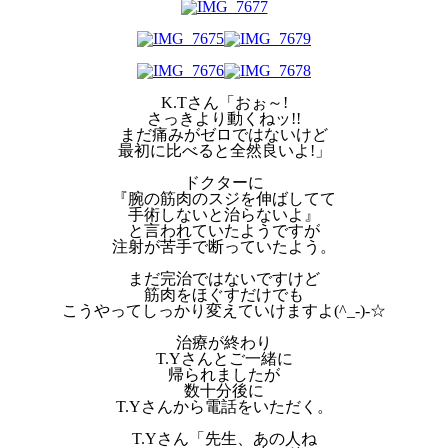
K.Tさん「おぉ～!
さっきより動くねッ!!
まだ痛みがゼロではないけど
最初に比べると全然良いよ!」
ドクターに
『腕の筋肉のスジを伸ばしてて
手術しないと治らないよ』
と言われていたようですが
注射が苦手で断っていたよう。
まだ完治ではないですけど
筋肉をほぐすだけでも
こうやってしっかり変えていけますよ(^_-)-☆
治療が終わり
T.Yさんとご一緒に
帰られましたが
数十分後に
T.Yさんから電話をいただく。
T.Yさん「先生、あの人ね