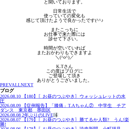
と聞いております。
日常生活で
使っていての変化も
感じて頂けたようで良かったです(^^♪
またこっちに
お仕事で来た際には
診せて下さい。
時間が空いていれば
またおかわりもできますよ
＼(^o^)／
K.Tさん
この度はブログに
ご登場して頂き
ありがとうございました。
PREV
ALL
NEXT
ブログ
2026.08.10
【180】〖お昼のつぶやき〗ウォッシュレットの水
圧
2026.08.09
【症例報告】「膝痛」T.Aちゃん② 中学生 チア
ダンス 東京都 墨田区
2026.08.08
2年ぶりのLIVE
2026.08.07
【179】〖お昼のつぶやき〗勝てるか人類? うん!楽
勝!
2026.08.06
【178】〖お昼のつぶやき〗読売新聞 小町拝見