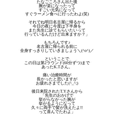
たなごころさん出た後
腕が楽になったって
すごい元気になって
すぐラーメン食べに行ったわよ(笑)
それでね明日名古屋に帰るから
今日の夜に今度は下半身を
また先生に診てもらいたいって
行っているんだけど出来ますか？」
もちろんです♪
名古屋に帰られる前に
全身すっきりしていきましょう＼(^o^)／
ということで
この日は第2ラウンド(60分ずつ)まで
あったK.Tさん。
痛い治療時間が
長かったと思いますが
お疲れさまでした(^_^;)
後日来院されたT.Yさんから
「先生のおかげで
挙がらなかった腕が
挙がるようになって
久々に両手で髪が洗えたよ!!
って喜んでたわよ」