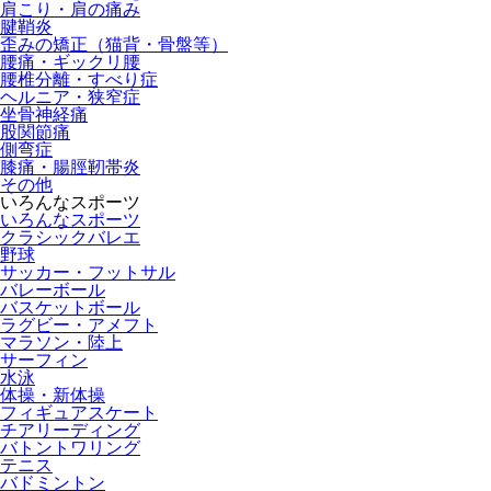
肩こり・肩の痛み
腱鞘炎
歪みの矯正（猫背・骨盤等）
腰痛・ギックリ腰
腰椎分離・すべり症
ヘルニア・狭窄症
坐骨神経痛
股関節痛
側弯症
膝痛・腸脛靭帯炎
その他
いろんなスポーツ
いろんなスポーツ
クラシックバレエ
野球
サッカー・フットサル
バレーボール
バスケットボール
ラグビー・アメフト
マラソン・陸上
サーフィン
水泳
体操・新体操
フィギュアスケート
チアリーディング
バトントワリング
テニス
バドミントン