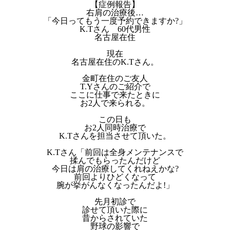
【症例報告】
右肩の治療後…
「今日ってもう一度予約できますか?」
K.Tさん 60代男性
名古屋在住
現在
名古屋在住のK.Tさん。
金町在住のご友人
T.Yさんのご紹介で
ここに仕事で来たときに
お2人で来られる。
この日も
お2人同時治療で
K.Tさんを担当させて頂いた。
K.Tさん「前回は全身メンテナンスで
揉んでもらったんだけど
今日は肩の治療してくれねえかな?
前回よりひどくなって
腕が挙がんなくなったんだよ!」
先月初診で
診せて頂いた際に
昔からされていた
野球の影響で