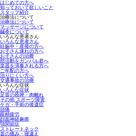
はじめての方へ
知っておいて欲しいこと
スタッフ紹介
治療法について
治療法について
マッサージについて
鍼灸について
いろんな患者さん
いろんな患者さん
妊娠中・産後の方へ
お子さん連れの方へ
お子さんの治療
部活動をガンバル君へ
楽器を演奏される方へ
ご年配の方へ
治りにくい方へ
交通事故の治療
いろんな症状
いろんな症状
足首の捻挫・肉離れ
その他 スポーツ障害
ケガ・手術の後遺症
頭痛
眼精疲労
顔面神経麻痺
顎関節症
ストレートネック
首の痛み・寝違え