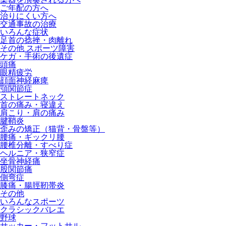
ご年配の方へ
治りにくい方へ
交通事故の治療
いろんな症状
足首の捻挫・肉離れ
その他 スポーツ障害
ケガ・手術の後遺症
頭痛
眼精疲労
顔面神経麻痺
顎関節症
ストレートネック
首の痛み・寝違え
肩こり・肩の痛み
腱鞘炎
歪みの矯正（猫背・骨盤等）
腰痛・ギックリ腰
腰椎分離・すべり症
ヘルニア・狭窄症
坐骨神経痛
股関節痛
側弯症
膝痛・腸脛靭帯炎
その他
いろんなスポーツ
クラシックバレエ
野球
サッカー・フットサル