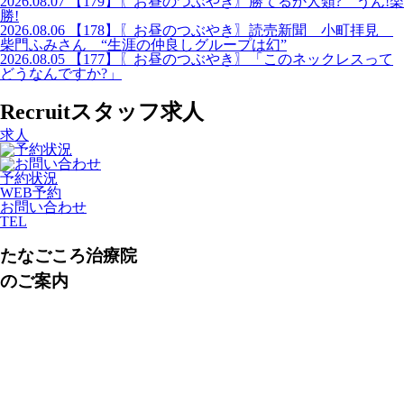
2026.08.07
【179】〖お昼のつぶやき〗勝てるか人類? うん!楽
勝!
2026.08.06
【178】〖お昼のつぶやき〗読売新聞 小町拝見
柴門ふみさん “生涯の仲良しグループは幻”
2026.08.05
【177】〖お昼のつぶやき〗「このネックレスって
どうなんですか?」
Recruit
スタッフ求人
求人
予約状況
WEB予約
お問い合わせ
TEL
たなごころ治療院
のご案内