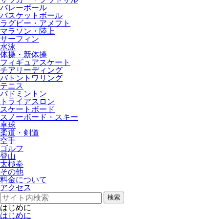
バレーボール
バスケットボール
ラグビー・アメフト
マラソン・陸上
サーフィン
水泳
体操・新体操
フィギュアスケート
チアリーディング
バトントワリング
テニス
バドミントン
トライアスロン
スケートボード
スノーボード・スキー
卓球
柔道・剣道
空手
ゴルフ
登山
太極拳
その他
料金について
アクセス
検索
はじめに
はじめに