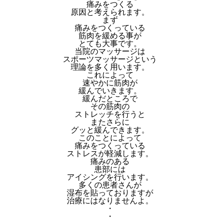
痛みをつくる
原因と考えられます。
まず
痛みをつくっている
筋肉を緩める事が
とても大事です。
当院のマッサージは
スポーツマッサージという
理論を多く用います。
これによって
速やかに筋肉が
緩んでいきます。
緩んだところで
その筋肉の
ストレッチを行うと
またさらに
グッと緩んできます。
このことによって
痛みをつくっている
ストレスが軽減します。
痛みのある
患部には
アイシングを行います。
多くの患者さんが
湿布を貼っておりますが
治療にはなりませんよ。
・
・