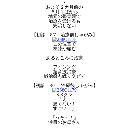
・
およそ２カ月前の
６月半ばから
地元の整骨院で
治療を受けるも
完治しない
【初診 8/7 治療前しゃがみ】
この位置で
左膝が痛む
あるところに治療
アイシング
超音波治療
鍼治療も織り交ぜて
【初診 8/7 治療後しゃがみ】
S.Rクン
「え！
痛くない！
すごい！」
「うそ～！」
涙目のお母さん