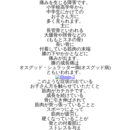
痛みを生じる障害です。
小学校高学年から
中学生にかけての
お子さん方に
多く見られます。
主に
長管骨といわれる
大腿骨や脛骨などの
(ももとスネの骨)
長い骨に
付着している筋肉の末端
膝の下やかかとなどに
痛みが出ます。
膝の成長痛は
オスグッド・シュラッター病(オスグッド病)
ともいわれます。
このような症状の出ている
お子さん方を触らせていただくと
筋肉がカチカチです。
成長を続けている
骨に引き伸ばされて
筋肉が突っ張っていることと
スポーツによって
筋肉が疲労し
硬くなっていることが
骨との付着部に
ストレスを与え