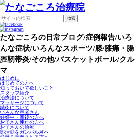
検索
たなごころの日常ブログ/症例報告/いろ
んな症状/いろんなスポーツ/膝/膝痛・腸
脛靭帯炎/その他/バスケットボール/クル
マ
はじめに
はじめての方へ
知っておいて欲しいこと
スタッフ紹介
治療法について
マッサージについて
鍼灸について
いろんな患者さん
妊娠中・産後の方へ
お子さん連れの方へ
お子さんの治療
部活動をガンバル君へ
楽器を演奏される方へ