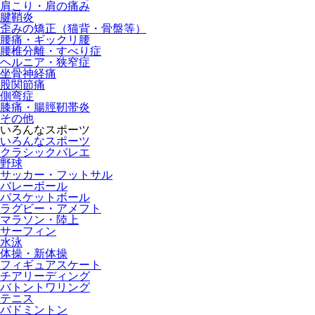
肩こり・肩の痛み
腱鞘炎
歪みの矯正（猫背・骨盤等）
腰痛・ギックリ腰
腰椎分離・すべり症
ヘルニア・狭窄症
坐骨神経痛
股関節痛
側弯症
膝痛・腸脛靭帯炎
その他
いろんなスポーツ
いろんなスポーツ
クラシックバレエ
野球
サッカー・フットサル
バレーボール
バスケットボール
ラグビー・アメフト
マラソン・陸上
サーフィン
水泳
体操・新体操
フィギュアスケート
チアリーディング
バトントワリング
テニス
バドミントン