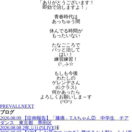
「ありがとうございます！
即効で治しますよ！」
青春時代は
あっちゅう間
休んでる時間が
もったいない
たなごころで
パッと治して
はい！
練習練習！
(^_-)-☆
もしも今後
わたしの
ゲレンデさん
(Gクラス)
何かあったら
よろしくお願いしま～す
(^O^)
PREV
ALL
NEXT
ブログ
2026.08.09
【症例報告】「膝痛」T.Aちゃん② 中学生 チア
ダンス 東京都 墨田区
2026.08.08
2年ぶりのLIVE