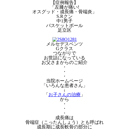
【症例報告】
「左膝が痛い!
オスグッド・成長痛・骨端炎」
S.Rクン
中1男子
バスケットボール
足立区
メルセデスベンツ
Gクラス
つながりで
お世話になっている
お父さまからのご紹介
・
・
・
当院ホームページ
「いろんな患者さん」
↓
「
お子さんの治療
」
から
・
・
・
成長痛は
骨端症（こったんしょう）とも呼ばれ
成長期に成長軟骨の部分に