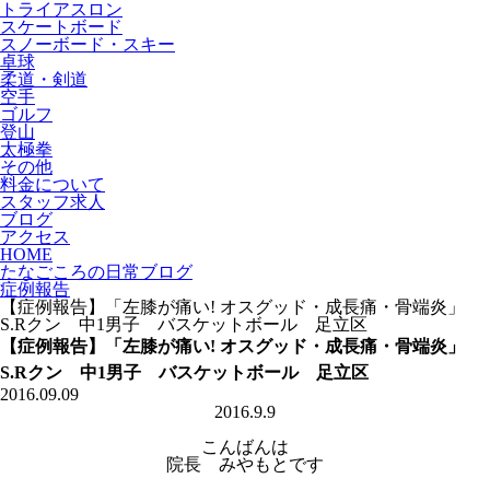
トライアスロン
スケートボード
スノーボード・スキー
卓球
柔道・剣道
空手
ゴルフ
登山
太極拳
その他
料金について
スタッフ求人
ブログ
アクセス
HOME
たなごころの日常ブログ
症例報告
【症例報告】「左膝が痛い! オスグッド・成長痛・骨端炎」
S.Rクン 中1男子 バスケットボール 足立区
【症例報告】「左膝が痛い! オスグッド・成長痛・骨端炎」
S.Rクン 中1男子 バスケットボール 足立区
2016.09.09
2016.9.9
こんばんは
院長 みやもとです