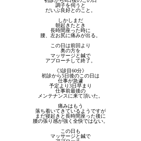
初診から4日後のこの日
調子を伺うと
だいぶ良好とのこと。
しかしまだ
朝起きたとき
長時間座った時に
腰、左お尻に痛みが出る。
この日は前回より
奥の方を
マッサージと鍼で
アプローチして終了。
《3診目60分》
初診から5日後のこの日は
仕事が急遽
予定より3日早まり
仕事前最後の
メンテナンスに来て頂いた。
痛みはもう
落ち着いてきているようですが
まだ寝起きと長時間座った後に
腰の張り感が強く全快ではない。
この日も
マッサージと鍼で