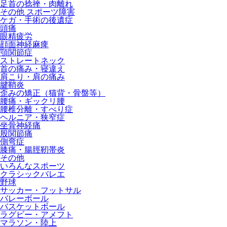
足首の捻挫・肉離れ
その他 スポーツ障害
ケガ・手術の後遺症
頭痛
眼精疲労
顔面神経麻痺
顎関節症
ストレートネック
首の痛み・寝違え
肩こり・肩の痛み
腱鞘炎
歪みの矯正（猫背・骨盤等）
腰痛・ギックリ腰
腰椎分離・すべり症
ヘルニア・狭窄症
坐骨神経痛
股関節痛
側弯症
膝痛・腸脛靭帯炎
その他
いろんなスポーツ
クラシックバレエ
野球
サッカー・フットサル
バレーボール
バスケットボール
ラグビー・アメフト
マラソン・陸上