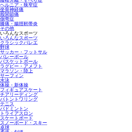
腰椎分離・すべり症
ヘルニア・狭窄症
坐骨神経痛
股関節痛
側弯症
膝痛・腸脛靭帯炎
その他
いろんなスポーツ
いろんなスポーツ
クラシックバレエ
野球
サッカー・フットサル
バレーボール
バスケットボール
ラグビー・アメフト
マラソン・陸上
サーフィン
水泳
体操・新体操
フィギュアスケート
チアリーディング
バトントワリング
テニス
バドミントン
トライアスロン
スケートボード
スノーボード・スキー
卓球