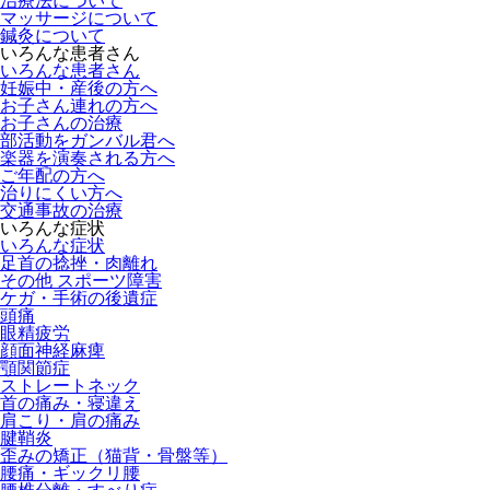
治療法について
マッサージについて
鍼灸について
いろんな患者さん
いろんな患者さん
妊娠中・産後の方へ
お子さん連れの方へ
お子さんの治療
部活動をガンバル君へ
楽器を演奏される方へ
ご年配の方へ
治りにくい方へ
交通事故の治療
いろんな症状
いろんな症状
足首の捻挫・肉離れ
その他 スポーツ障害
ケガ・手術の後遺症
頭痛
眼精疲労
顔面神経麻痺
顎関節症
ストレートネック
首の痛み・寝違え
肩こり・肩の痛み
腱鞘炎
歪みの矯正（猫背・骨盤等）
腰痛・ギックリ腰