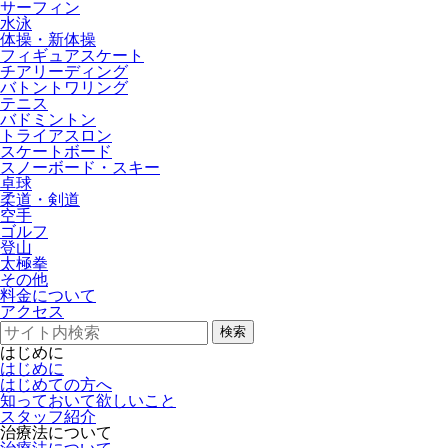
サーフィン
水泳
体操・新体操
フィギュアスケート
チアリーディング
バトントワリング
テニス
バドミントン
トライアスロン
スケートボード
スノーボード・スキー
卓球
柔道・剣道
空手
ゴルフ
登山
太極拳
その他
料金について
アクセス
検索
はじめに
はじめに
はじめての方へ
知っておいて欲しいこと
スタッフ紹介
治療法について