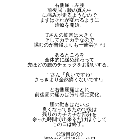
右側屈→左腰
前後屈→腰の真ん中
に痛みが走るようなので
まずはそれが変わるように
治療を開始。
Tさんの筋肉は大きく
そしてカチカチなので
揉むのが普段よりも一苦労(^_^;)
あるところを
全体的に緩め終わって
先ほどの腰のチェックをお願いする。
Tさん「良いですね!
さっきより全然痛くないです!」
と右側屈痛はとれ
前後屈の痛みは張り感に変化。
腰の動きはだいぶ
良くなってきたので後は
残りのカチカチな部分を
余った時間で出来るだけほぐして
この日は終了。
《2診目60分》