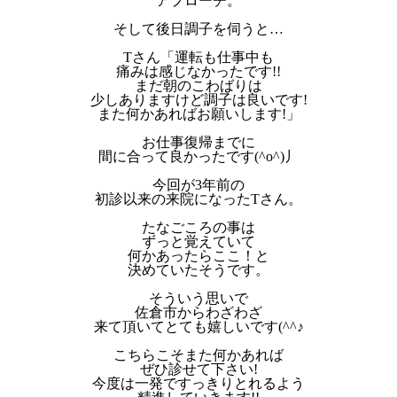
アプローチ。
そして後日調子を伺うと…
Tさん「運転も仕事中も
痛みは感じなかったです!!
まだ朝のこわばりは
少しありますけど調子は良いです!
また何かあればお願いします!」
お仕事復帰までに
間に合って良かったです(^o^)丿
今回が3年前の
初診以来の来院になったTさん。
たなごころの事は
ずっと覚えていて
何かあったらここ！と
決めていたそうです。
そういう思いで
佐倉市からわざわざ
来て頂いてとても嬉しいです(^^♪
こちらこそまた何かあれば
ぜひ診せて下さい!
今度は一発ですっきりとれるよう