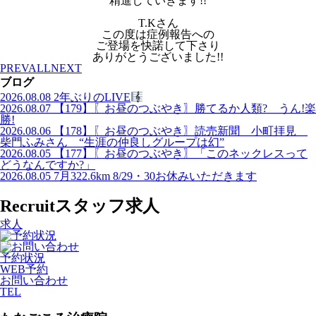
精進していきます!!
T.Kさん
この度は症例報告への
ご登場を快諾して下さり
ありがとうございました!!
PREV
ALL
NEXT
ブログ
2026.08.08
2年ぶりのLIVE
2026.08.07
【179】〖お昼のつぶやき〗勝てるか人類? うん!楽
勝!
2026.08.06
【178】〖お昼のつぶやき〗読売新聞 小町拝見
柴門ふみさん “生涯の仲良しグループは幻”
2026.08.05
【177】〖お昼のつぶやき〗「このネックレスって
どうなんですか?」
2026.08.05
7月322.6km 8/29・30お休みいただきます
Recruit
スタッフ求人
求人
予約状況
WEB予約
お問い合わせ
TEL