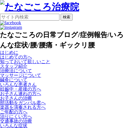
検索
たなごころの日常ブログ/症例報告/いろ
んな症状/腰/腰痛・ギックリ腰
はじめに
はじめての方へ
知っておいて欲しいこと
スタッフ紹介
治療法について
マッサージについて
鍼灸について
いろんな患者さん
妊娠中・産後の方へ
お子さん連れの方へ
お子さんの治療
部活動をガンバル君へ
楽器を演奏される方へ
ご年配の方へ
治りにくい方へ
交通事故の治療
いろんな症状