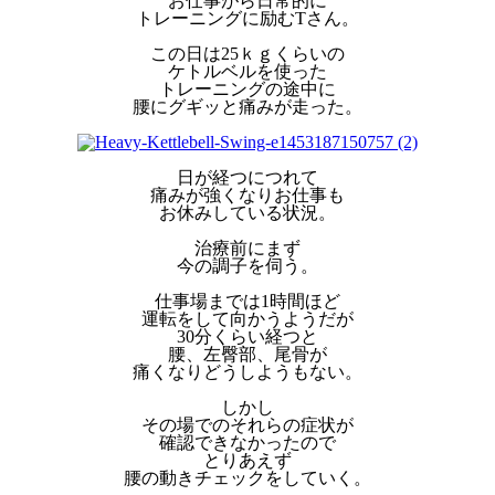
お仕事がら日常的に
トレーニングに励むTさん。
この日は25ｋｇくらいの
ケトルベルを使った
トレーニングの途中に
腰にグギッと痛みが走った。
日が経つにつれて
痛みが強くなりお仕事も
お休みしている状況。
治療前にまず
今の調子を伺う。
仕事場までは1時間ほど
運転をして向かうようだが
30分くらい経つと
腰、左臀部、尾骨が
痛くなりどうしようもない。
しかし
その場でのそれらの症状が
確認できなかったので
とりあえず
腰の動きチェックをしていく。