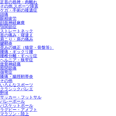
足首の捻挫・肉離れ
その他 スポーツ障害
ケガ・手術の後遺症
頭痛
眼精疲労
顔面神経麻痺
顎関節症
ストレートネック
首の痛み・寝違え
肩こり・肩の痛み
腱鞘炎
歪みの矯正（猫背・骨盤等）
腰痛・ギックリ腰
腰椎分離・すべり症
ヘルニア・狭窄症
坐骨神経痛
股関節痛
側弯症
膝痛・腸脛靭帯炎
その他
いろんなスポーツ
クラシックバレエ
野球
サッカー・フットサル
バレーボール
バスケットボール
ラグビー・アメフト
マラソン・陸上