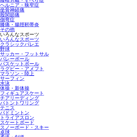
腰椎分離・すべり症
ヘルニア・狭窄症
坐骨神経痛
股関節痛
側弯症
膝痛・腸脛靭帯炎
その他
いろんなスポーツ
いろんなスポーツ
クラシックバレエ
野球
サッカー・フットサル
バレーボール
バスケットボール
ラグビー・アメフト
マラソン・陸上
サーフィン
水泳
体操・新体操
フィギュアスケート
チアリーディング
バトントワリング
テニス
バドミントン
トライアスロン
スケートボード
スノーボード・スキー
卓球