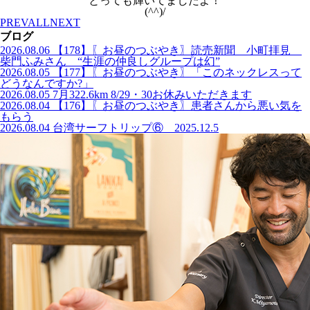
とっても輝いてましたよ！
(^^)/
PREV
ALL
NEXT
ブログ
2026.08.06
【178】〖お昼のつぶやき〗読売新聞 小町拝見
柴門ふみさん “生涯の仲良しグループは幻”
2026.08.05
【177】〖お昼のつぶやき〗「このネックレスって
どうなんですか?」
2026.08.05
7月322.6km 8/29・30お休みいただきます
2026.08.04
【176】〖お昼のつぶやき〗患者さんから悪い気を
もらう
2026.08.04
台湾サーフトリップ⑥ 2025.12.5