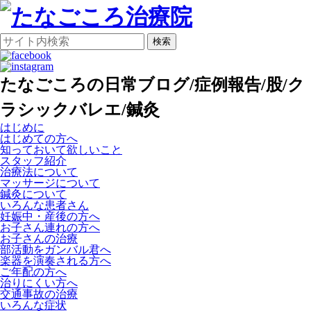
検索
たなごころの日常ブログ/症例報告/股/ク
ラシックバレエ/鍼灸
はじめに
はじめての方へ
知っておいて欲しいこと
スタッフ紹介
治療法について
マッサージについて
鍼灸について
いろんな患者さん
妊娠中・産後の方へ
お子さん連れの方へ
お子さんの治療
部活動をガンバル君へ
楽器を演奏される方へ
ご年配の方へ
治りにくい方へ
交通事故の治療
いろんな症状