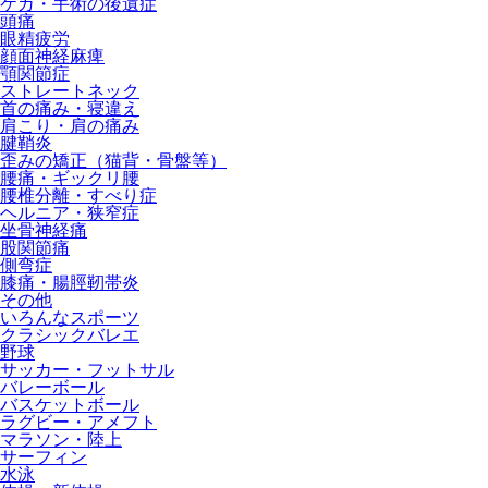
ケガ・手術の後遺症
頭痛
眼精疲労
顔面神経麻痺
顎関節症
ストレートネック
首の痛み・寝違え
肩こり・肩の痛み
腱鞘炎
歪みの矯正（猫背・骨盤等）
腰痛・ギックリ腰
腰椎分離・すべり症
ヘルニア・狭窄症
坐骨神経痛
股関節痛
側弯症
膝痛・腸脛靭帯炎
その他
いろんなスポーツ
クラシックバレエ
野球
サッカー・フットサル
バレーボール
バスケットボール
ラグビー・アメフト
マラソン・陸上
サーフィン
水泳