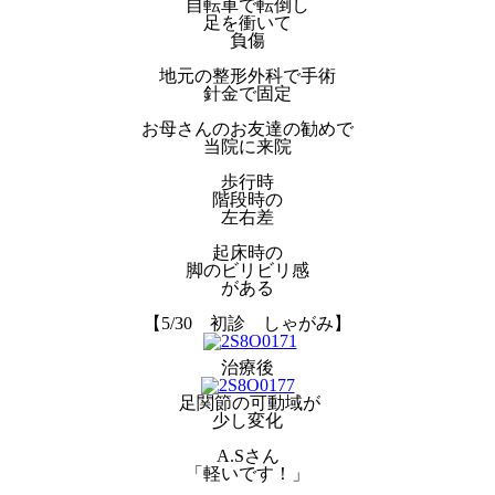
自転車で転倒し
足を衝いて
負傷
地元の整形外科で手術
針金で固定
お母さんのお友達の勧めで
当院に来院
歩行時
階段時の
左右差
起床時の
脚のビリビリ感
がある
【5/30 初診 しゃがみ】
治療後
足関節の可動域が
少し変化
A.Sさん
「軽いです！」