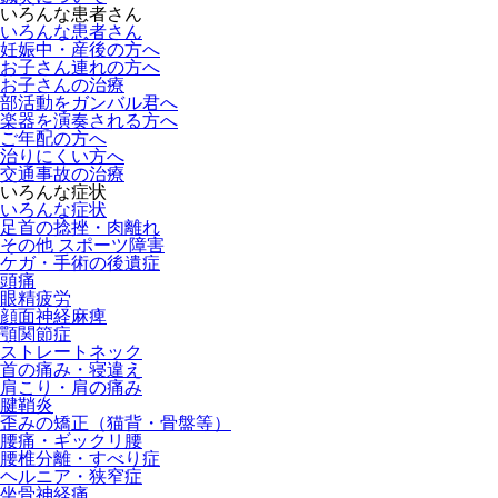
いろんな患者さん
いろんな患者さん
妊娠中・産後の方へ
お子さん連れの方へ
お子さんの治療
部活動をガンバル君へ
楽器を演奏される方へ
ご年配の方へ
治りにくい方へ
交通事故の治療
いろんな症状
いろんな症状
足首の捻挫・肉離れ
その他 スポーツ障害
ケガ・手術の後遺症
頭痛
眼精疲労
顔面神経麻痺
顎関節症
ストレートネック
首の痛み・寝違え
肩こり・肩の痛み
腱鞘炎
歪みの矯正（猫背・骨盤等）
腰痛・ギックリ腰
腰椎分離・すべり症
ヘルニア・狭窄症
坐骨神経痛