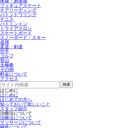
体操・新体操
フィギュアスケート
チアリーディング
バトントワリング
テニス
バドミントン
トライアスロン
スケートボード
スノーボード・スキー
卓球
柔道・剣道
空手
ゴルフ
登山
太極拳
その他
料金について
アクセス
検索
はじめに
はじめに
はじめての方へ
知っておいて欲しいこと
スタッフ紹介
治療法について
治療法について
マッサージについて
鍼灸について