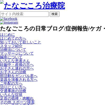
検索
たなごころの日常ブログ/症例報告/ケガ・
はじめに
はじめての方へ
知っておいて欲しいこと
スタッフ紹介
治療法について
マッサージについて
鍼灸について
いろんな患者さん
妊娠中・産後の方へ
お子さん連れの方へ
お子さんの治療
部活動をガンバル君へ
楽器を演奏される方へ
ご年配の方へ
治りにくい方へ
交通事故の治療
いろんな症状
足首の捻挫・肉離れ
その他 スポーツ障害