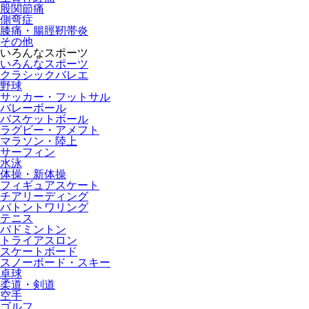
股関節痛
側弯症
膝痛・腸脛靭帯炎
その他
いろんなスポーツ
いろんなスポーツ
クラシックバレエ
野球
サッカー・フットサル
バレーボール
バスケットボール
ラグビー・アメフト
マラソン・陸上
サーフィン
水泳
体操・新体操
フィギュアスケート
チアリーディング
バトントワリング
テニス
バドミントン
トライアスロン
スケートボード
スノーボード・スキー
卓球
柔道・剣道
空手
ゴルフ