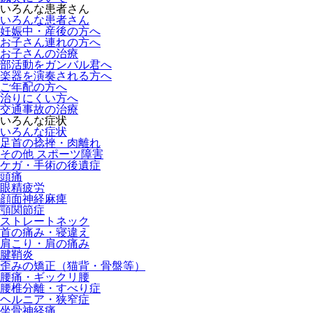
いろんな患者さん
いろんな患者さん
妊娠中・産後の方へ
お子さん連れの方へ
お子さんの治療
部活動をガンバル君へ
楽器を演奏される方へ
ご年配の方へ
治りにくい方へ
交通事故の治療
いろんな症状
いろんな症状
足首の捻挫・肉離れ
その他 スポーツ障害
ケガ・手術の後遺症
頭痛
眼精疲労
顔面神経麻痺
顎関節症
ストレートネック
首の痛み・寝違え
肩こり・肩の痛み
腱鞘炎
歪みの矯正（猫背・骨盤等）
腰痛・ギックリ腰
腰椎分離・すべり症
ヘルニア・狭窄症
坐骨神経痛