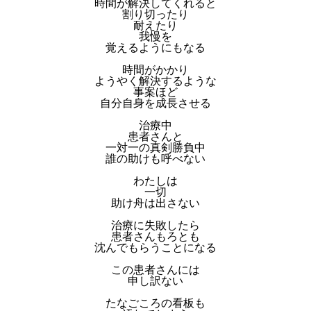
時間が解決してくれると
割り切ったり
耐えたり
我慢を
覚えるようにもなる
時間がかかり
ようやく解決するような
事案ほど
自分自身を成長させる
治療中
患者さんと
一対一の真剣勝負中
誰の助けも呼べない
わたしは
一切
助け舟は出さない
治療に失敗したら
患者さんもろとも
沈んでもらうことになる
この患者さんには
申し訳ない
たなごころの看板も