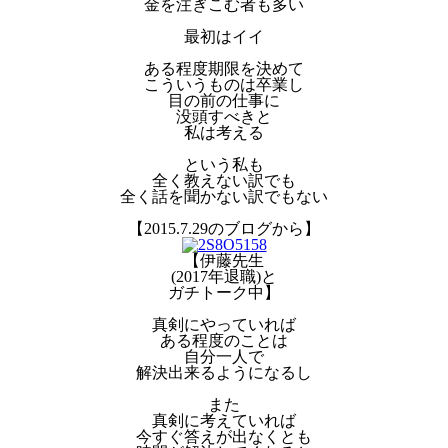
金を注ぎこむ者も多い
最初はイイ
ある程度期限を決めて
こういうものは卒業し
目の前の仕事に
没頭すべきと
私は考える
という私も
全く教えない訳でも
全く話を聞かない訳でもない
【2015.7.29のブログから】
【伊藤先生
(2017年退職)と
ガチトーク中】
真剣にやっていれば
ある程度のことは
自分一人で
解決出来るようになるし
また
真剣に考えていれば
今すぐ答えが出なくとも