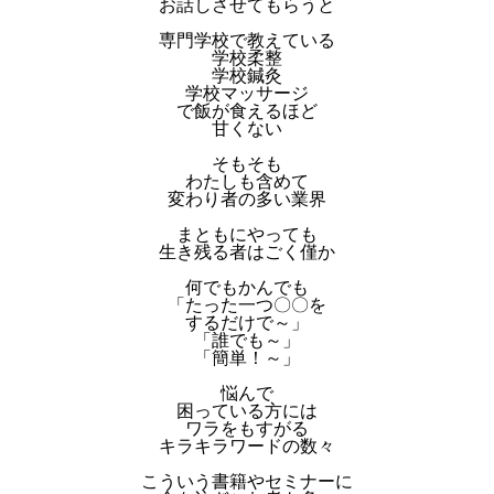
お話しさせてもらうと
専門学校で教えている
学校柔整
学校鍼灸
学校マッサージ
で飯が食えるほど
甘くない
そもそも
わたしも含めて
変わり者の多い業界
まともにやっても
生き残る者はごく僅か
何でもかんでも
「たった一つ〇〇を
するだけで～」
「誰でも～」
「簡単！～」
悩んで
困っている方には
ワラをもすがる
キラキラワードの数々
こういう書籍やセミナーに