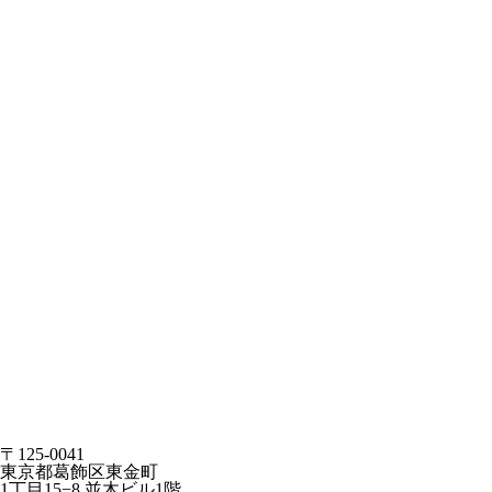
〒125-0041
東京都葛飾区東金町
1丁目15−8 並木ビル1階