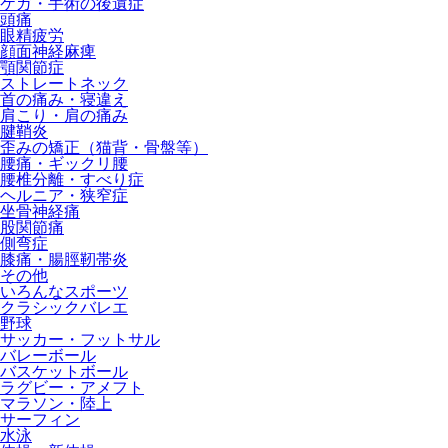
ケガ・手術の後遺症
頭痛
眼精疲労
顔面神経麻痺
顎関節症
ストレートネック
首の痛み・寝違え
肩こり・肩の痛み
腱鞘炎
歪みの矯正（猫背・骨盤等）
腰痛・ギックリ腰
腰椎分離・すべり症
ヘルニア・狭窄症
坐骨神経痛
股関節痛
側弯症
膝痛・腸脛靭帯炎
その他
いろんなスポーツ
クラシックバレエ
野球
サッカー・フットサル
バレーボール
バスケットボール
ラグビー・アメフト
マラソン・陸上
サーフィン
水泳