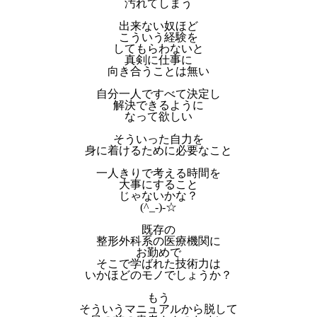
汚れてしまう
出来ない奴ほど
こういう経験を
してもらわないと
真剣に仕事に
向き合うことは無い
自分一人ですべて決定し
解決できるように
なって欲しい
そういった自力を
身に着けるために必要なこと
一人きりで考える時間を
大事にすること
じゃないかな？
(^_-)-☆
既存の
整形外科系の医療機関に
お勤めで
そこで学ばれた技術力は
いかほどのモノでしょうか？
もう
そういうマニュアルから脱して