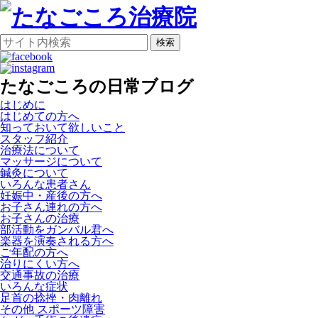
検索
たなごころの日常ブログ
はじめに
はじめての方へ
知っておいて欲しいこと
スタッフ紹介
治療法について
マッサージについて
鍼灸について
いろんな患者さん
妊娠中・産後の方へ
お子さん連れの方へ
お子さんの治療
部活動をガンバル君へ
楽器を演奏される方へ
ご年配の方へ
治りにくい方へ
交通事故の治療
いろんな症状
足首の捻挫・肉離れ
その他 スポーツ障害