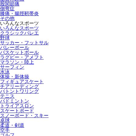
股関節痛
側弯症
膝痛・腸脛靭帯炎
その他
いろんなスポーツ
いろんなスポーツ
クラシックバレエ
野球
サッカー・フットサル
バレーボール
バスケットボール
ラグビー・アメフト
マラソン・陸上
サーフィン
水泳
体操・新体操
フィギュアスケート
チアリーディング
バトントワリング
テニス
バドミントン
トライアスロン
スケートボード
スノーボード・スキー
卓球
柔道・剣道
空手
ゴルフ