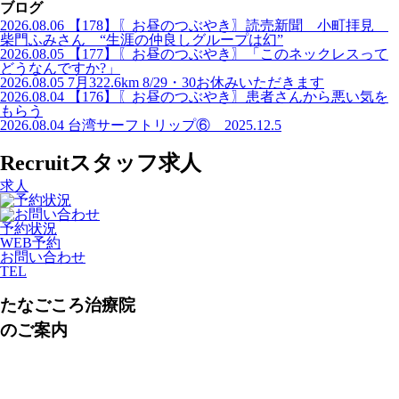
ブログ
2026.08.06
【178】〖お昼のつぶやき〗読売新聞 小町拝見
柴門ふみさん “生涯の仲良しグループは幻”
2026.08.05
【177】〖お昼のつぶやき〗「このネックレスって
どうなんですか?」
2026.08.05
7月322.6km 8/29・30お休みいただきます
2026.08.04
【176】〖お昼のつぶやき〗患者さんから悪い気を
もらう
2026.08.04
台湾サーフトリップ⑥ 2025.12.5
Recruit
スタッフ求人
求人
予約状況
WEB予約
お問い合わせ
TEL
たなごころ治療院
のご案内