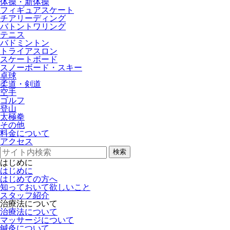
体操・新体操
フィギュアスケート
チアリーディング
バトントワリング
テニス
バドミントン
トライアスロン
スケートボード
スノーボード・スキー
卓球
柔道・剣道
空手
ゴルフ
登山
太極拳
その他
料金について
アクセス
検索
はじめに
はじめに
はじめての方へ
知っておいて欲しいこと
スタッフ紹介
治療法について
治療法について
マッサージについて
鍼灸について