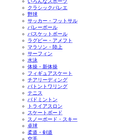
いろんなスポーツ
クラシックバレエ
野球
サッカー・フットサル
バレーボール
バスケットボール
ラグビー・アメフト
マラソン・陸上
サーフィン
水泳
体操・新体操
フィギュアスケート
チアリーディング
バトントワリング
テニス
バドミントン
トライアスロン
スケートボード
スノーボード・スキー
卓球
柔道・剣道
空手