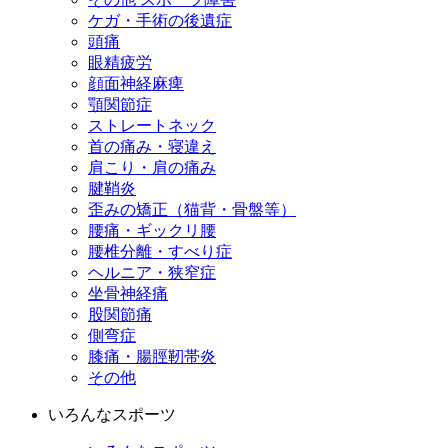
ケガ・手術の後遺症
頭痛
眼精疲労
顔面神経麻痺
顎関節症
ストレートネック
首の痛み・寝違え
肩こり・肩の痛み
腱鞘炎
歪みの矯正（猫背・骨盤等）
腰痛・ギックリ腰
腰椎分離・すべり症
ヘルニア・狭窄症
坐骨神経痛
股関節痛
側弯症
膝痛・腸脛靭帯炎
その他
いろんなスポーツ