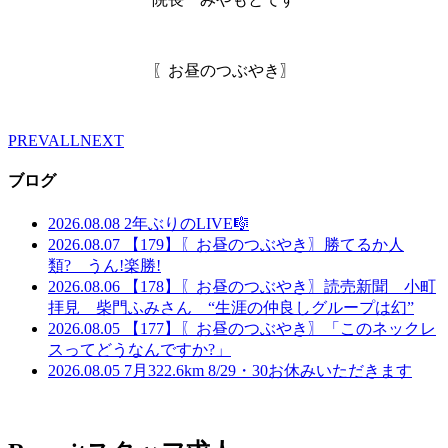
〖お昼のつぶやき〗
PREV
ALL
NEXT
ブログ
2026.08.08
2年ぶりのLIVE🎼
2026.08.07
【179】〖お昼のつぶやき〗勝てるか人
類? うん!楽勝!
2026.08.06
【178】〖お昼のつぶやき〗読売新聞 小町
拝見 柴門ふみさん “生涯の仲良しグループは幻”
2026.08.05
【177】〖お昼のつぶやき〗「このネックレ
スってどうなんですか?」
2026.08.05
7月322.6km 8/29・30お休みいただきます