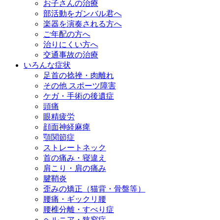
お子さんの治療
部活動をガンバル君へ
楽器を演奏される方へ
ご年配の方へ
治りにくい方へ
交通事故の治療
いろんな症状
足首の捻挫・肉離れ
その他 スポーツ障害
ケガ・手術の後遺症
頭痛
眼精疲労
顔面神経麻痺
顎関節症
ストレートネック
首の痛み・寝違え
肩こり・肩の痛み
腱鞘炎
歪みの矯正（猫背・骨盤等）
腰痛・ギックリ腰
腰椎分離・すべり症
ヘルニア・狭窄症