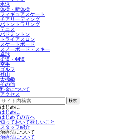
水泳
体操・新体操
フィギュアスケート
チアリーディング
バトントワリング
テニス
バドミントン
トライアスロン
スケートボード
スノーボード・スキー
卓球
柔道・剣道
空手
ゴルフ
登山
太極拳
その他
料金について
アクセス
検索
はじめに
はじめに
はじめての方へ
知っておいて欲しいこと
スタッフ紹介
治療法について
治療法について