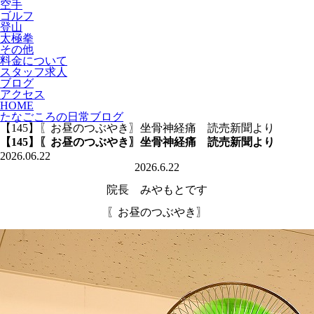
空手
ゴルフ
登山
太極拳
その他
料金について
スタッフ求人
ブログ
アクセス
HOME
たなごころの日常ブログ
【145】〖お昼のつぶやき〗坐骨神経痛 読売新聞より
【145】〖お昼のつぶやき〗坐骨神経痛 読売新聞より
2026.06.22
2026.6.22
院長 みやもとです
〖お昼のつぶやき〗