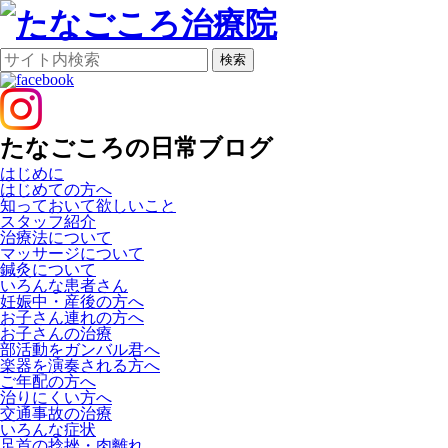
検索
たなごころの日常ブログ
はじめに
はじめての方へ
知っておいて欲しいこと
スタッフ紹介
治療法について
マッサージについて
鍼灸について
いろんな患者さん
妊娠中・産後の方へ
お子さん連れの方へ
お子さんの治療
部活動をガンバル君へ
楽器を演奏される方へ
ご年配の方へ
治りにくい方へ
交通事故の治療
いろんな症状
足首の捻挫・肉離れ