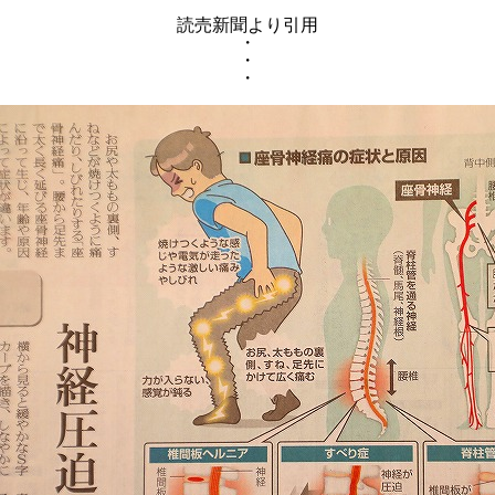
読売新聞より引用
・
・
・