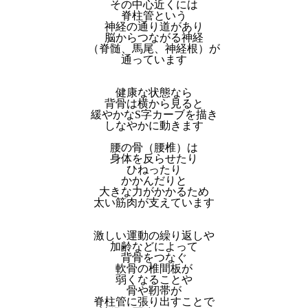
その中心近くには
脊柱管という
神経の通り道があり
脳からつながる神経
（脊髄、馬尾、神経根）が
通っています
健康な状態なら
背骨は横から見ると
緩やかなS字カーブを描き
しなやかに動きます
腰の骨（腰椎）は
身体を反らせたり
ひねったり
かかんだりと
大きな力がかかるため
太い筋肉が支えています
激しい運動の繰り返しや
加齢などによって
背骨をつなぐ
軟骨の椎間板が
弱くなることや
骨や靭帯が
脊柱管に張り出すことで