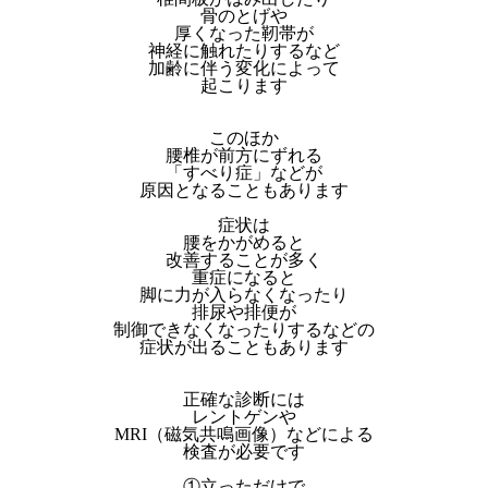
骨のとげや
厚くなった靭帯が
神経に触れたりするなど
加齢に伴う変化によって
起こります
このほか
腰椎が前方にずれる
「すべり症」などが
原因となることもあります
症状は
腰をかがめると
改善することが多く
重症になると
脚に力が入らなくなったり
排尿や排便が
制御できなくなったりするなどの
症状が出ることもあります
正確な診断には
レントゲンや
MRI（磁気共鳴画像）などによる
検査が必要です
①立っただけで