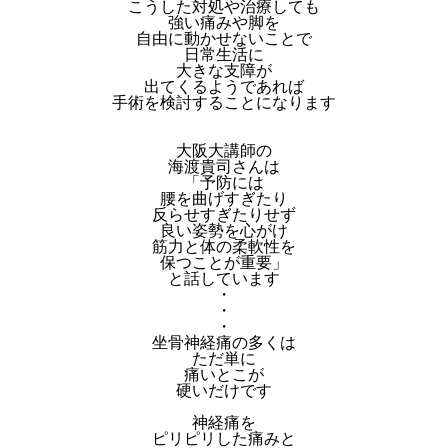
こうした対処や治療しても
強い痛みや脚を
自由に動かせないことで
日常生活に
大きな支障が
出てくるようであれば
手術を検討することになります
大阪大講師の
海渡貴司さんは
「予防には
腰を曲げすぎたり
反らせすぎたりせず
良い姿勢を心がけ
筋力と体の柔軟性を
保つことが重要」
と話しています
・
・
・
坐骨神経痛の多くは
ただ単に
痛いとこが
硬いだけです
神経痛を
ピリピリした痛みと