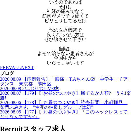
いうのであれば
それは
神経の痛みでなく
筋肉がメッチャ硬くて
ピリピリしてるだけ
他の医療機関で
良くならない方は
ぜひ診させて下さい
当院は
よそで治らない患者さんが
全国中から
いらっしゃいます
PREV
ALL
NEXT
ブログ
2026.08.09
【症例報告】「膝痛」T.Aちゃん② 中学生 チア
ダンス 東京都 墨田区
2026.08.08
2年ぶりのLIVE🎼
2026.08.07
【179】〖お昼のつぶやき〗勝てるか人類? うん!楽
勝!
2026.08.06
【178】〖お昼のつぶやき〗読売新聞 小町拝見
柴門ふみさん “生涯の仲良しグループは幻”
2026.08.05
【177】〖お昼のつぶやき〗「このネックレスって
どうなんですか?」
Recruit
スタッフ求人