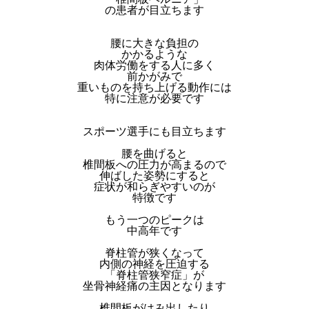
の患者が目立ちます
腰に大きな負担の
かかるような
肉体労働をする人に多く
前かがみで
重いものを持ち上げる動作には
特に注意が必要です
スポーツ選手にも目立ちます
腰を曲げると
椎間板への圧力が高まるので
伸ばした姿勢にすると
症状が和らぎやすいのが
特徴です
もう一つのピークは
中高年です
脊柱管が狭くなって
内側の神経を圧迫する
「脊柱管狭窄症」が
坐骨神経痛の主因となります
椎間板がはみ出したり