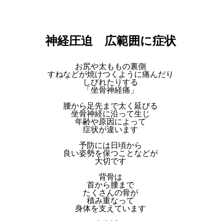
神経圧迫 広範囲に症状
お尻や太ももの裏側
すねなどが焼けつくように痛んだり
しびれたりする
「坐骨神経痛」
腰から足先まで太く延びる
坐骨神経に沿って生じ
年齢や原因によって
症状が違います
予防には日頃から
良い姿勢を保つことなどが
大切です
背骨は
首から腰まで
たくさんの骨が
積み重なって
身体を支えています