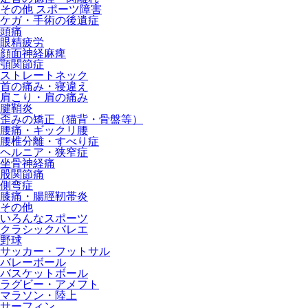
その他 スポーツ障害
ケガ・手術の後遺症
頭痛
眼精疲労
顔面神経麻痺
顎関節症
ストレートネック
首の痛み・寝違え
肩こり・肩の痛み
腱鞘炎
歪みの矯正（猫背・骨盤等）
腰痛・ギックリ腰
腰椎分離・すべり症
ヘルニア・狭窄症
坐骨神経痛
股関節痛
側弯症
膝痛・腸脛靭帯炎
その他
いろんなスポーツ
クラシックバレエ
野球
サッカー・フットサル
バレーボール
バスケットボール
ラグビー・アメフト
マラソン・陸上
サーフィン