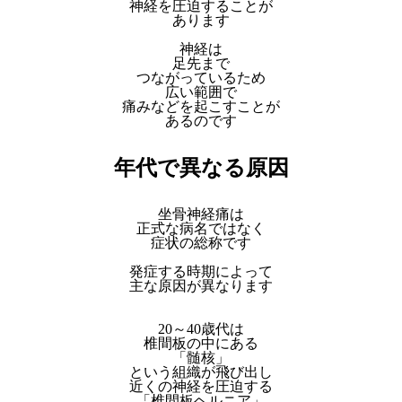
神経を圧迫することが
あります
神経は
足先まで
つながっているため
広い範囲で
痛みなどを起こすことが
あるのです
年代で異なる原因
坐骨神経痛は
正式な病名ではなく
症状の総称です
発症する時期によって
主な原因が異なります
20～40歳代は
椎間板の中にある
「髄核」
という組織が飛び出し
近くの神経を圧迫する
「椎間板ヘルニア」