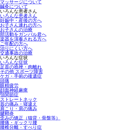
マッサージについて
鍼灸について
いろんな患者さん
いろんな患者さん
妊娠中・産後の方へ
お子さん連れの方へ
お子さんの治療
部活動をガンバル君へ
楽器を演奏される方へ
ご年配の方へ
治りにくい方へ
交通事故の治療
いろんな症状
いろんな症状
足首の捻挫・肉離れ
その他 スポーツ障害
ケガ・手術の後遺症
頭痛
眼精疲労
顔面神経麻痺
顎関節症
ストレートネック
首の痛み・寝違え
肩こり・肩の痛み
腱鞘炎
歪みの矯正（猫背・骨盤等）
腰痛・ギックリ腰
腰椎分離・すべり症