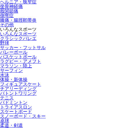
ヘルニア・狭窄症
坐骨神経痛
股関節痛
側弯症
膝痛・腸脛靭帯炎
その他
いろんなスポーツ
いろんなスポーツ
クラシックバレエ
野球
サッカー・フットサル
バレーボール
バスケットボール
ラグビー・アメフト
マラソン・陸上
サーフィン
水泳
体操・新体操
フィギュアスケート
チアリーディング
バトントワリング
テニス
バドミントン
トライアスロン
スケートボード
スノーボード・スキー
卓球
柔道・剣道