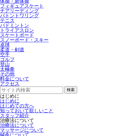
体操・新体操
フィギュアスケート
チアリーディング
バトントワリング
テニス
バドミントン
トライアスロン
スケートボード
スノーボード・スキー
卓球
柔道・剣道
空手
ゴルフ
登山
太極拳
その他
料金について
アクセス
検索
はじめに
はじめに
はじめての方へ
知っておいて欲しいこと
スタッフ紹介
治療法について
治療法について
マッサージについて
鍼灸について