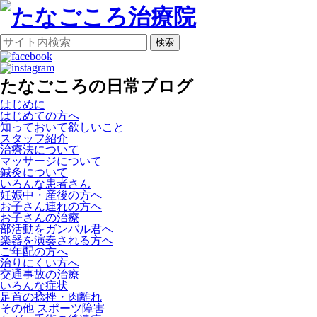
検索
たなごころの日常ブログ
はじめに
はじめての方へ
知っておいて欲しいこと
スタッフ紹介
治療法について
マッサージについて
鍼灸について
いろんな患者さん
妊娠中・産後の方へ
お子さん連れの方へ
お子さんの治療
部活動をガンバル君へ
楽器を演奏される方へ
ご年配の方へ
治りにくい方へ
交通事故の治療
いろんな症状
足首の捻挫・肉離れ
その他 スポーツ障害