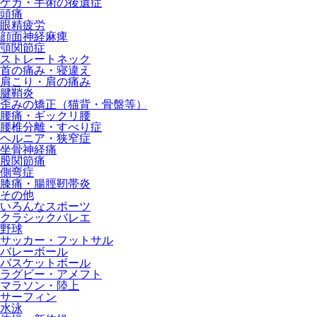
ケガ・手術の後遺症
頭痛
眼精疲労
顔面神経麻痺
顎関節症
ストレートネック
首の痛み・寝違え
肩こり・肩の痛み
腱鞘炎
歪みの矯正（猫背・骨盤等）
腰痛・ギックリ腰
腰椎分離・すべり症
ヘルニア・狭窄症
坐骨神経痛
股関節痛
側弯症
膝痛・腸脛靭帯炎
その他
いろんなスポーツ
クラシックバレエ
野球
サッカー・フットサル
バレーボール
バスケットボール
ラグビー・アメフト
マラソン・陸上
サーフィン
水泳