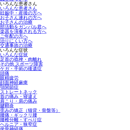
いろんな患者さん
いろんな患者さん
妊娠中・産後の方へ
お子さん連れの方へ
お子さんの治療
部活動をガンバル君へ
楽器を演奏される方へ
ご年配の方へ
治りにくい方へ
交通事故の治療
いろんな症状
いろんな症状
足首の捻挫・肉離れ
その他 スポーツ障害
ケガ・手術の後遺症
頭痛
眼精疲労
顔面神経麻痺
顎関節症
ストレートネック
首の痛み・寝違え
肩こり・肩の痛み
腱鞘炎
歪みの矯正（猫背・骨盤等）
腰痛・ギックリ腰
腰椎分離・すべり症
ヘルニア・狭窄症
坐骨神経痛