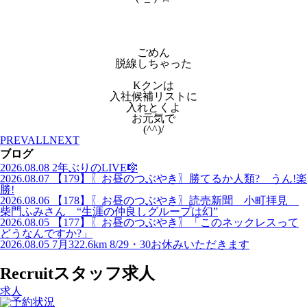
ごめん
脱線しちゃった
Kクンは
入社候補リストに
入れとくよ
お元気で
(^^)/
PREV
ALL
NEXT
ブログ
2026.08.08
2年ぶりのLIVE🎼
2026.08.07
【179】〖お昼のつぶやき〗勝てるか人類? うん!楽
勝!
2026.08.06
【178】〖お昼のつぶやき〗読売新聞 小町拝見
柴門ふみさん “生涯の仲良しグループは幻”
2026.08.05
【177】〖お昼のつぶやき〗「このネックレスって
どうなんですか?」
2026.08.05
7月322.6km 8/29・30お休みいただきます
Recruit
スタッフ求人
求人