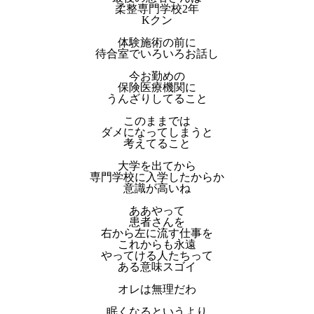
柔整専門学校2年
Kクン
体験施術の前に
待合室でいろいろお話し
今お勤めの
保険医療機関に
うんざりしてること
このままでは
ダメになってしまうと
考えてること
大学を出てから
専門学校に入学したからか
意識が高いね
ああやって
患者さんを
右から左に流す仕事を
これからも永遠
やってける人たちって
ある意味スゴイ
オレは無理だわ
眠くなるというより