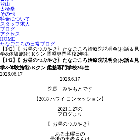
登山
太極拳
その他
料金について
スタッフ求人
ブログ
アクセス
HOME
たなごころの日常ブログ
【142】〖お昼のつぶやき〗たなごころ治療院説明会(お話＆見
学&体験施術) Kクン 柔整専門学校2年生
【142】〖お昼のつぶやき〗たなごころ治療院説明会(お話＆見
学&体験施術) Kクン 柔整専門学校2年生
2026.06.17
2026.6.17
院長 みやもとです
【2018 ハワイ コンセッション】
2021.1.27の
ブログより
〖お昼のつぶやき〗
ある土曜日の
最後の患者さんは