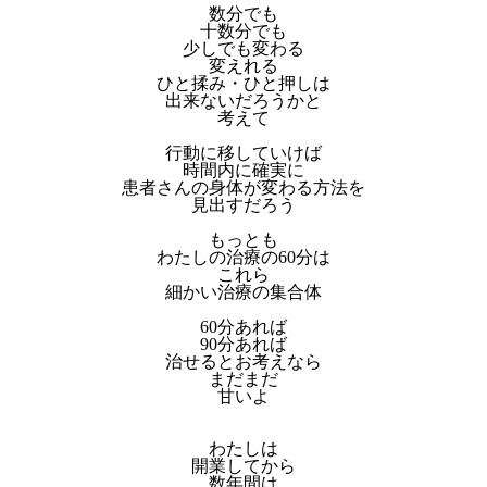
数分でも
十数分でも
少しでも変わる
変えれる
ひと揉み・ひと押しは
出来ないだろうかと
考えて
行動に移していけば
時間内に確実に
患者さんの身体が変わる方法を
見出すだろう
もっとも
わたしの治療の60分は
これら
細かい治療の集合体
60分あれば
90分あれば
治せるとお考えなら
まだまだ
甘いよ
わたしは
開業してから
数年間は