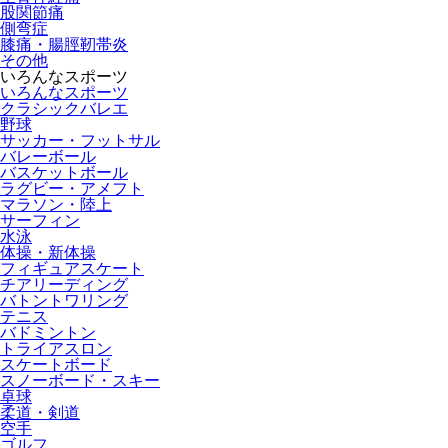
股関節痛
側弯症
膝痛・腸脛靭帯炎
その他
いろんなスポーツ
いろんなスポーツ
クラシックバレエ
野球
サッカー・フットサル
バレーボール
バスケットボール
ラグビー・アメフト
マラソン・陸上
サーフィン
水泳
体操・新体操
フィギュアスケート
チアリーディング
バトントワリング
テニス
バドミントン
トライアスロン
スケートボード
スノーボード・スキー
卓球
柔道・剣道
空手
ゴルフ