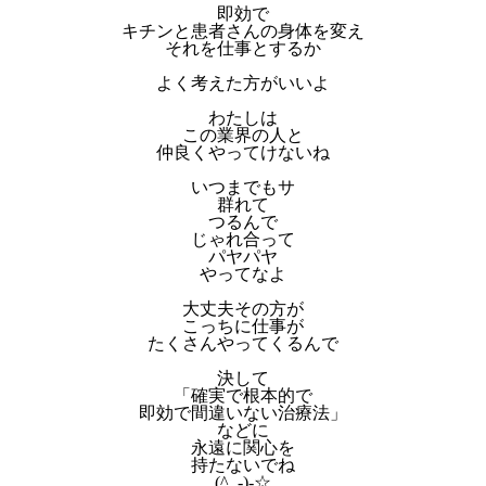
即効で
キチンと患者さんの身体を変え
それを仕事とするか
よく考えた方がいいよ
わたしは
この業界の人と
仲良くやってけないね
いつまでもサ
群れて
つるんで
じゃれ合って
パヤパヤ
やってなよ
大丈夫その方が
こっちに仕事が
たくさんやってくるんで
決して
「確実で根本的で
即効で間違いない治療法」
などに
永遠に関心を
持たないでね
(^_-)-☆