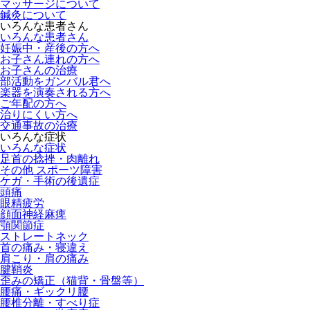
マッサージについて
鍼灸について
いろんな患者さん
いろんな患者さん
妊娠中・産後の方へ
お子さん連れの方へ
お子さんの治療
部活動をガンバル君へ
楽器を演奏される方へ
ご年配の方へ
治りにくい方へ
交通事故の治療
いろんな症状
いろんな症状
足首の捻挫・肉離れ
その他 スポーツ障害
ケガ・手術の後遺症
頭痛
眼精疲労
顔面神経麻痺
顎関節症
ストレートネック
首の痛み・寝違え
肩こり・肩の痛み
腱鞘炎
歪みの矯正（猫背・骨盤等）
腰痛・ギックリ腰
腰椎分離・すべり症