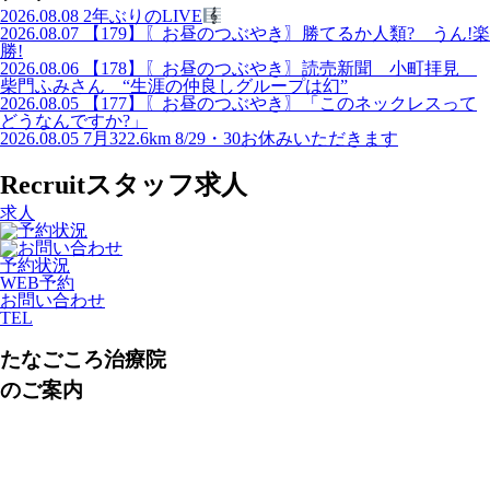
2026.08.08
2年ぶりのLIVE
2026.08.07
【179】〖お昼のつぶやき〗勝てるか人類? うん!楽
勝!
2026.08.06
【178】〖お昼のつぶやき〗読売新聞 小町拝見
柴門ふみさん “生涯の仲良しグループは幻”
2026.08.05
【177】〖お昼のつぶやき〗「このネックレスって
どうなんですか?」
2026.08.05
7月322.6km 8/29・30お休みいただきます
Recruit
スタッフ求人
求人
予約状況
WEB予約
お問い合わせ
TEL
たなごころ治療院
のご案内