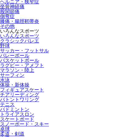
ヘルニア・狭窄症
坐骨神経痛
股関節痛
側弯症
膝痛・腸脛靭帯炎
その他
いろんなスポーツ
いろんなスポーツ
クラシックバレエ
野球
サッカー・フットサル
バレーボール
バスケットボール
ラグビー・アメフト
マラソン・陸上
サーフィン
水泳
体操・新体操
フィギュアスケート
チアリーディング
バトントワリング
テニス
バドミントン
トライアスロン
スケートボード
スノーボード・スキー
卓球
柔道・剣道