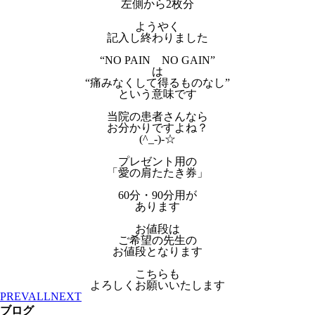
左側から2枚分
ようやく
記入し終わりました
“NO PAIN NO GAIN”
は
“痛みなくして得るものなし”
という意味です
当院の患者さんなら
お分かりですよね？
(^_-)-☆
プレゼント用の
「愛の肩たたき券」
60分・90分用が
あります
お値段は
ご希望の先生の
お値段となります
こちらも
よろしくお願いいたします
PREV
ALL
NEXT
ブログ