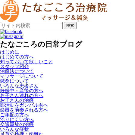
検索
たなごころの日常ブログ
はじめに
はじめての方へ
知っておいて欲しいこと
スタッフ紹介
治療法について
マッサージについて
鍼灸について
いろんな患者さん
妊娠中・産後の方へ
お子さん連れの方へ
お子さんの治療
部活動をガンバル君へ
楽器を演奏される方へ
ご年配の方へ
治りにくい方へ
交通事故の治療
いろんな症状
足首の捻挫・肉離れ