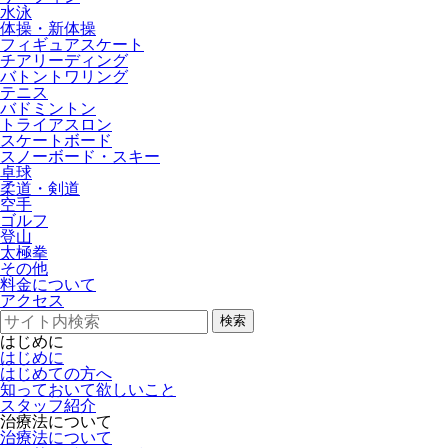
水泳
体操・新体操
フィギュアスケート
チアリーディング
バトントワリング
テニス
バドミントン
トライアスロン
スケートボード
スノーボード・スキー
卓球
柔道・剣道
空手
ゴルフ
登山
太極拳
その他
料金について
アクセス
検索
はじめに
はじめに
はじめての方へ
知っておいて欲しいこと
スタッフ紹介
治療法について
治療法について