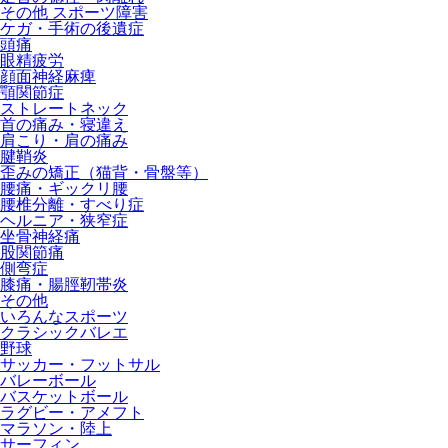
その他 スポーツ障害
ケガ・手術の後遺症
頭痛
眼精疲労
顔面神経麻痺
顎関節症
ストレートネック
首の痛み・寝違え
肩こり・肩の痛み
腱鞘炎
歪みの矯正（猫背・骨盤等）
腰痛・ギックリ腰
腰椎分離・すべり症
ヘルニア・狭窄症
坐骨神経痛
股関節痛
側弯症
膝痛・腸脛靭帯炎
その他
いろんなスポーツ
クラシックバレエ
野球
サッカー・フットサル
バレーボール
バスケットボール
ラグビー・アメフト
マラソン・陸上
サーフィン