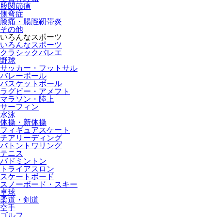
股関節痛
側弯症
膝痛・腸脛靭帯炎
その他
いろんなスポーツ
いろんなスポーツ
クラシックバレエ
野球
サッカー・フットサル
バレーボール
バスケットボール
ラグビー・アメフト
マラソン・陸上
サーフィン
水泳
体操・新体操
フィギュアスケート
チアリーディング
バトントワリング
テニス
バドミントン
トライアスロン
スケートボード
スノーボード・スキー
卓球
柔道・剣道
空手
ゴルフ