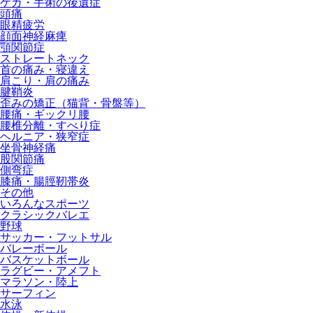
ケガ・手術の後遺症
頭痛
眼精疲労
顔面神経麻痺
顎関節症
ストレートネック
首の痛み・寝違え
肩こり・肩の痛み
腱鞘炎
歪みの矯正（猫背・骨盤等）
腰痛・ギックリ腰
腰椎分離・すべり症
ヘルニア・狭窄症
坐骨神経痛
股関節痛
側弯症
膝痛・腸脛靭帯炎
その他
いろんなスポーツ
クラシックバレエ
野球
サッカー・フットサル
バレーボール
バスケットボール
ラグビー・アメフト
マラソン・陸上
サーフィン
水泳