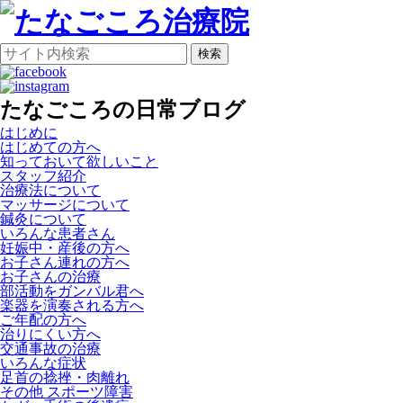
検索
たなごころの日常ブログ
はじめに
はじめての方へ
知っておいて欲しいこと
スタッフ紹介
治療法について
マッサージについて
鍼灸について
いろんな患者さん
妊娠中・産後の方へ
お子さん連れの方へ
お子さんの治療
部活動をガンバル君へ
楽器を演奏される方へ
ご年配の方へ
治りにくい方へ
交通事故の治療
いろんな症状
足首の捻挫・肉離れ
その他 スポーツ障害