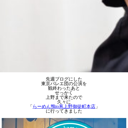
先週ブログにした
東京バレエ団の公演を
観終わったあと
せっかく
上野まで来たので
久々に
「
らーめん鴨to葱上野御徒町本店
」
に行ってきました