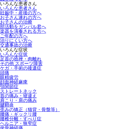
いろんな患者さん
いろんな患者さん
妊娠中・産後の方へ
お子さん連れの方へ
お子さんの治療
部活動をガンバル君へ
楽器を演奏される方へ
ご年配の方へ
治りにくい方へ
交通事故の治療
いろんな症状
いろんな症状
足首の捻挫・肉離れ
その他 スポーツ障害
ケガ・手術の後遺症
頭痛
眼精疲労
顔面神経麻痺
顎関節症
ストレートネック
首の痛み・寝違え
肩こり・肩の痛み
腱鞘炎
歪みの矯正（猫背・骨盤等）
腰痛・ギックリ腰
腰椎分離・すべり症
ヘルニア・狭窄症
坐骨神経痛