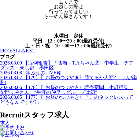
近くまで
お越しの際は
行ってみてほしい
らーめん屋さんです！
ーーーーーーーーーー
水曜日 定休
平日 12：00〜20：00(最終受付)
土・日・祝 10：00〜17：00(最終受付)
PREV
ALL
NEXT
ブログ
2026.08.09
【症例報告】「膝痛」T.Aちゃん② 中学生 チア
ダンス 東京都 墨田区
2026.08.08
2年ぶりのLIVE🎼
2026.08.07
【179】〖お昼のつぶやき〗勝てるか人類? うん!楽
勝!
2026.08.06
【178】〖お昼のつぶやき〗読売新聞 小町拝見
柴門ふみさん “生涯の仲良しグループは幻”
2026.08.05
【177】〖お昼のつぶやき〗「このネックレスって
どうなんですか?」
Recruit
スタッフ求人
求人