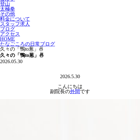
登山
太極拳
その他
料金について
スタッフ求人
ブログ
アクセス
HOME
たなごころの日常ブログ
久々の「鴨to葱」🍜
久々の「鴨to葱」🍜
2026.05.30
2026.5.30
こんにちは
副院長の
外間
です