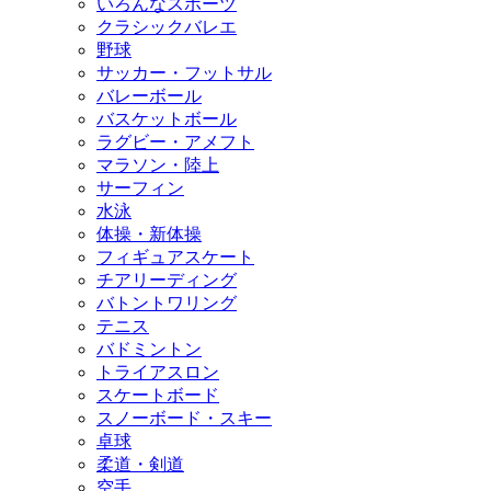
いろんなスポーツ
クラシックバレエ
野球
サッカー・フットサル
バレーボール
バスケットボール
ラグビー・アメフト
マラソン・陸上
サーフィン
水泳
体操・新体操
フィギュアスケート
チアリーディング
バトントワリング
テニス
バドミントン
トライアスロン
スケートボード
スノーボード・スキー
卓球
柔道・剣道
空手