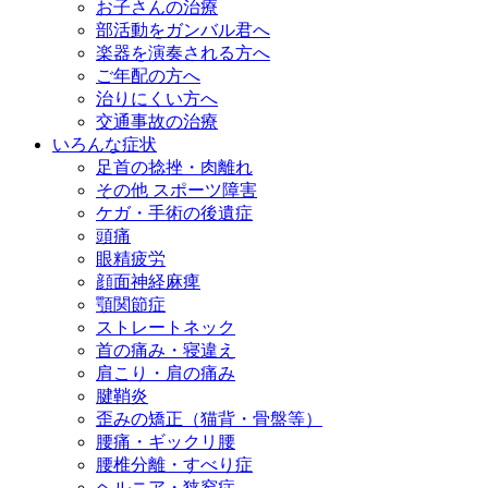
お子さんの治療
部活動をガンバル君へ
楽器を演奏される方へ
ご年配の方へ
治りにくい方へ
交通事故の治療
いろんな症状
足首の捻挫・肉離れ
その他 スポーツ障害
ケガ・手術の後遺症
頭痛
眼精疲労
顔面神経麻痺
顎関節症
ストレートネック
首の痛み・寝違え
肩こり・肩の痛み
腱鞘炎
歪みの矯正（猫背・骨盤等）
腰痛・ギックリ腰
腰椎分離・すべり症
ヘルニア・狭窄症