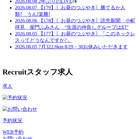
2026.08.08
2年ぶりのLIVE
2026.08.07
【179】〖お昼のつぶやき〗勝てるか人
類? うん!楽勝!
2026.08.06
【178】〖お昼のつぶやき〗読売新聞 小町
拝見 柴門ふみさん “生涯の仲良しグループは幻”
2026.08.05
【177】〖お昼のつぶやき〗「このネックレ
スってどうなんですか?」
2026.08.05
7月322.6km 8/29・30お休みいただきます
Recruit
スタッフ求人
求人
予約状況
WEB予約
お問い合わせ