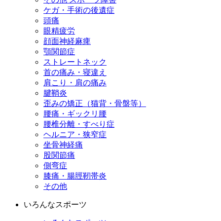
ケガ・手術の後遺症
頭痛
眼精疲労
顔面神経麻痺
顎関節症
ストレートネック
首の痛み・寝違え
肩こり・肩の痛み
腱鞘炎
歪みの矯正（猫背・骨盤等）
腰痛・ギックリ腰
腰椎分離・すべり症
ヘルニア・狭窄症
坐骨神経痛
股関節痛
側弯症
膝痛・腸脛靭帯炎
その他
いろんなスポーツ