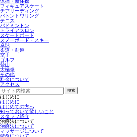
体操・新体操
フィギュアスケート
チアリーディング
バトントワリング
テニス
バドミントン
トライアスロン
スケートボード
スノーボード・スキー
卓球
柔道・剣道
空手
ゴルフ
登山
太極拳
その他
料金について
アクセス
検索
はじめに
はじめに
はじめての方へ
知っておいて欲しいこと
スタッフ紹介
治療法について
治療法について
マッサージについて
鍼灸について