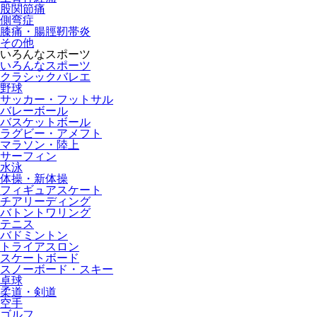
股関節痛
側弯症
膝痛・腸脛靭帯炎
その他
いろんなスポーツ
いろんなスポーツ
クラシックバレエ
野球
サッカー・フットサル
バレーボール
バスケットボール
ラグビー・アメフト
マラソン・陸上
サーフィン
水泳
体操・新体操
フィギュアスケート
チアリーディング
バトントワリング
テニス
バドミントン
トライアスロン
スケートボード
スノーボード・スキー
卓球
柔道・剣道
空手
ゴルフ