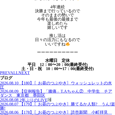
4年連続
決勝まで行っているので
そのままの勢いで
今年も最後の最後まで
楽しめたら
嬉しいです
推し活は
日々の活力にもなるので
いいですね
ーーーーーーーーーー
水曜日 定休
平日 12：00〜20：00(最終受付)
土・日・祝 10：00〜17：00(最終受付)
PREV
ALL
NEXT
ブログ
2026.08.10
【180】〖お昼のつぶやき〗ウォッシュレットの水
圧
2026.08.09
【症例報告】「膝痛」T.Aちゃん② 中学生 チア
ダンス 東京都 墨田区
2026.08.08
2年ぶりのLIVE
2026.08.07
【179】〖お昼のつぶやき〗勝てるか人類? うん!楽
勝!
2026.08.06
【178】〖お昼のつぶやき〗読売新聞 小町拝見