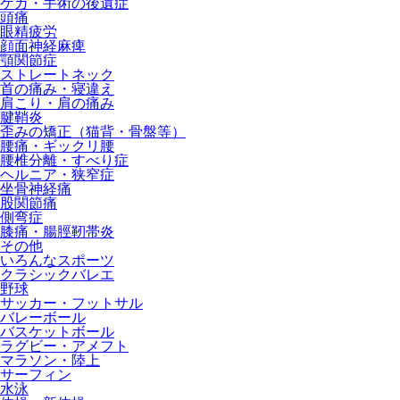
ケガ・手術の後遺症
頭痛
眼精疲労
顔面神経麻痺
顎関節症
ストレートネック
首の痛み・寝違え
肩こり・肩の痛み
腱鞘炎
歪みの矯正（猫背・骨盤等）
腰痛・ギックリ腰
腰椎分離・すべり症
ヘルニア・狭窄症
坐骨神経痛
股関節痛
側弯症
膝痛・腸脛靭帯炎
その他
いろんなスポーツ
クラシックバレエ
野球
サッカー・フットサル
バレーボール
バスケットボール
ラグビー・アメフト
マラソン・陸上
サーフィン
水泳