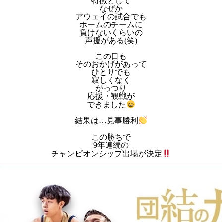
特徴として
なぜか
アウェイの試合でも
ホームのチームに
負けないくらいの
声援がある(笑)
この日も
そのおかげがあって
ひとりでも
寂しくなく
がっつり
応援・観戦が
できました
結果は…見事勝利
この勝ちで
9年連続の
チャンピオンシップ出場が決定