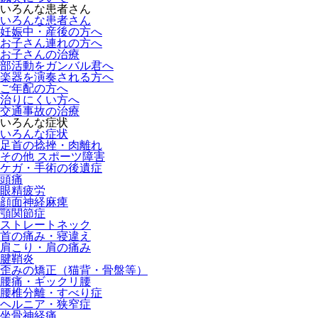
いろんな患者さん
いろんな患者さん
妊娠中・産後の方へ
お子さん連れの方へ
お子さんの治療
部活動をガンバル君へ
楽器を演奏される方へ
ご年配の方へ
治りにくい方へ
交通事故の治療
いろんな症状
いろんな症状
足首の捻挫・肉離れ
その他 スポーツ障害
ケガ・手術の後遺症
頭痛
眼精疲労
顔面神経麻痺
顎関節症
ストレートネック
首の痛み・寝違え
肩こり・肩の痛み
腱鞘炎
歪みの矯正（猫背・骨盤等）
腰痛・ギックリ腰
腰椎分離・すべり症
ヘルニア・狭窄症
坐骨神経痛