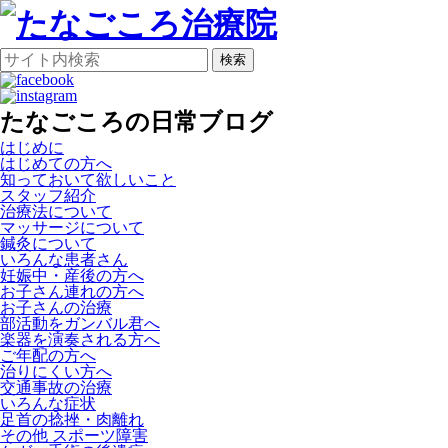
検索
たなごころの日常ブログ
はじめに
はじめての方へ
知っておいて欲しいこと
スタッフ紹介
治療法について
マッサージについて
鍼灸について
いろんな患者さん
妊娠中・産後の方へ
お子さん連れの方へ
お子さんの治療
部活動をガンバル君へ
楽器を演奏される方へ
ご年配の方へ
治りにくい方へ
交通事故の治療
いろんな症状
足首の捻挫・肉離れ
その他 スポーツ障害