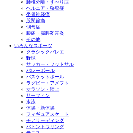
腰椎分離・すべり症
ヘルニア・狭窄症
坐骨神経痛
股関節痛
側弯症
膝痛・腸脛靭帯炎
その他
いろんなスポーツ
クラシックバレエ
野球
サッカー・フットサル
バレーボール
バスケットボール
ラグビー・アメフト
マラソン・陸上
サーフィン
水泳
体操・新体操
フィギュアスケート
チアリーディング
バトントワリング
テニス