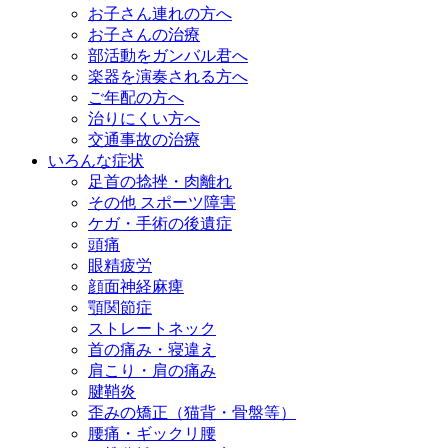
お子さん連れの方へ
お子さんの治療
部活動をガンバル君へ
楽器を演奏される方へ
ご年配の方へ
治りにくい方へ
交通事故の治療
いろんな症状
足首の捻挫・肉離れ
その他 スポーツ障害
ケガ・手術の後遺症
頭痛
眼精疲労
顔面神経麻痺
顎関節症
ストレートネック
首の痛み・寝違え
肩こり・肩の痛み
腱鞘炎
歪みの矯正（猫背・骨盤等）
腰痛・ギックリ腰