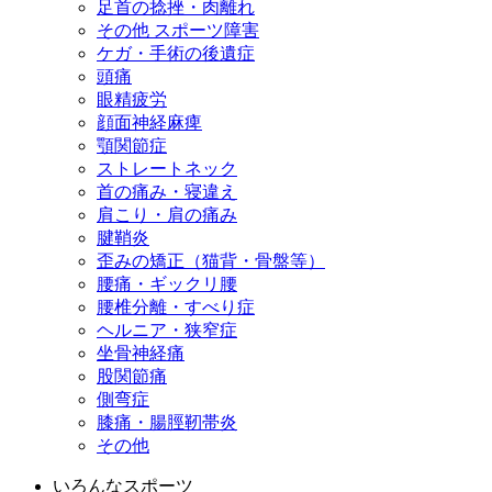
足首の捻挫・肉離れ
その他 スポーツ障害
ケガ・手術の後遺症
頭痛
眼精疲労
顔面神経麻痺
顎関節症
ストレートネック
首の痛み・寝違え
肩こり・肩の痛み
腱鞘炎
歪みの矯正（猫背・骨盤等）
腰痛・ギックリ腰
腰椎分離・すべり症
ヘルニア・狭窄症
坐骨神経痛
股関節痛
側弯症
膝痛・腸脛靭帯炎
その他
いろんなスポーツ