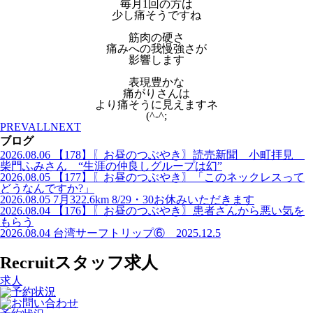
毎月1回の方は
少し痛そうですね
筋肉の硬さ
痛みへの我慢強さが
影響します
表現豊かな
痛がりさんは
より痛そうに見えますネ
(^-^;
PREV
ALL
NEXT
ブログ
2026.08.06
【178】〖お昼のつぶやき〗読売新聞 小町拝見
柴門ふみさん “生涯の仲良しグループは幻”
2026.08.05
【177】〖お昼のつぶやき〗「このネックレスって
どうなんですか?」
2026.08.05
7月322.6km 8/29・30お休みいただきます
2026.08.04
【176】〖お昼のつぶやき〗患者さんから悪い気を
もらう
2026.08.04
台湾サーフトリップ⑥ 2025.12.5
Recruit
スタッフ求人
求人