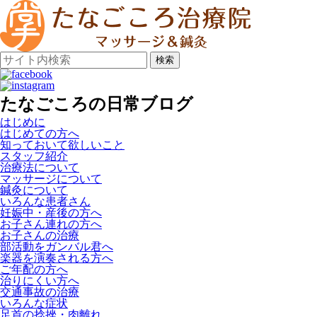
検索
たなごころの日常ブログ
はじめに
はじめての方へ
知っておいて欲しいこと
スタッフ紹介
治療法について
マッサージについて
鍼灸について
いろんな患者さん
妊娠中・産後の方へ
お子さん連れの方へ
お子さんの治療
部活動をガンバル君へ
楽器を演奏される方へ
ご年配の方へ
治りにくい方へ
交通事故の治療
いろんな症状
足首の捻挫・肉離れ