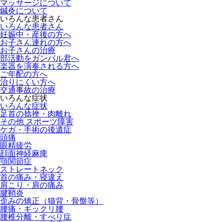
マッサージについて
鍼灸について
いろんな患者さん
いろんな患者さん
妊娠中・産後の方へ
お子さん連れの方へ
お子さんの治療
部活動をガンバル君へ
楽器を演奏される方へ
ご年配の方へ
治りにくい方へ
交通事故の治療
いろんな症状
いろんな症状
足首の捻挫・肉離れ
その他 スポーツ障害
ケガ・手術の後遺症
頭痛
眼精疲労
顔面神経麻痺
顎関節症
ストレートネック
首の痛み・寝違え
肩こり・肩の痛み
腱鞘炎
歪みの矯正（猫背・骨盤等）
腰痛・ギックリ腰
腰椎分離・すべり症