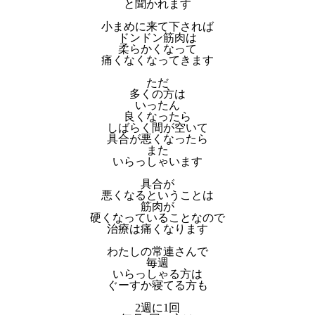
と聞かれます
小まめに来て下されば
ドンドン筋肉は
柔らかくなって
痛くなくなってきます
ただ
多くの方は
いったん
良くなったら
しばらく間が空いて
具合が悪くなったら
また
いらっしゃいます
具合が
悪くなるということは
筋肉が
硬くなっていることなので
治療は痛くなります
わたしの常連さんで
毎週
いらっしゃる方は
ぐーすか寝てる方も
2週に1回