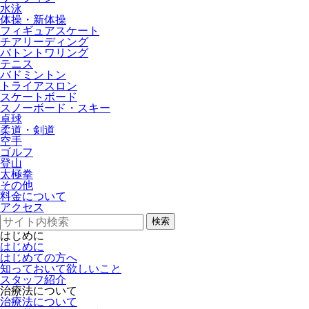
水泳
体操・新体操
フィギュアスケート
チアリーディング
バトントワリング
テニス
バドミントン
トライアスロン
スケートボード
スノーボード・スキー
卓球
柔道・剣道
空手
ゴルフ
登山
太極拳
その他
料金について
アクセス
検索
はじめに
はじめに
はじめての方へ
知っておいて欲しいこと
スタッフ紹介
治療法について
治療法について