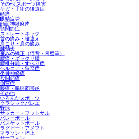
その他 スポーツ障害
ケガ・手術の後遺症
頭痛
眼精疲労
顔面神経麻痺
顎関節症
ストレートネック
首の痛み・寝違え
肩こり・肩の痛み
腱鞘炎
歪みの矯正（猫背・骨盤等）
腰痛・ギックリ腰
腰椎分離・すべり症
ヘルニア・狭窄症
坐骨神経痛
股関節痛
側弯症
膝痛・腸脛靭帯炎
その他
いろんなスポーツ
クラシックバレエ
野球
サッカー・フットサル
バレーボール
バスケットボール
ラグビー・アメフト
マラソン・陸上
サーフィン