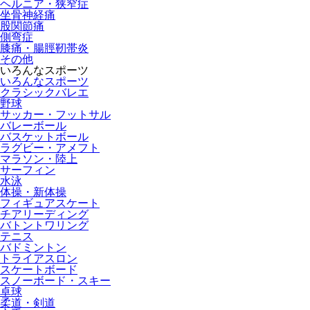
ヘルニア・狭窄症
坐骨神経痛
股関節痛
側弯症
膝痛・腸脛靭帯炎
その他
いろんなスポーツ
いろんなスポーツ
クラシックバレエ
野球
サッカー・フットサル
バレーボール
バスケットボール
ラグビー・アメフト
マラソン・陸上
サーフィン
水泳
体操・新体操
フィギュアスケート
チアリーディング
バトントワリング
テニス
バドミントン
トライアスロン
スケートボード
スノーボード・スキー
卓球
柔道・剣道