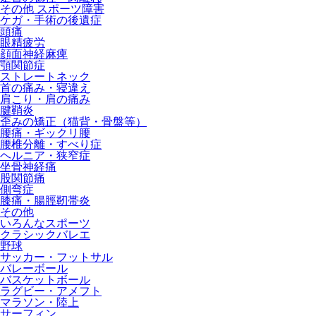
その他 スポーツ障害
ケガ・手術の後遺症
頭痛
眼精疲労
顔面神経麻痺
顎関節症
ストレートネック
首の痛み・寝違え
肩こり・肩の痛み
腱鞘炎
歪みの矯正（猫背・骨盤等）
腰痛・ギックリ腰
腰椎分離・すべり症
ヘルニア・狭窄症
坐骨神経痛
股関節痛
側弯症
膝痛・腸脛靭帯炎
その他
いろんなスポーツ
クラシックバレエ
野球
サッカー・フットサル
バレーボール
バスケットボール
ラグビー・アメフト
マラソン・陸上
サーフィン