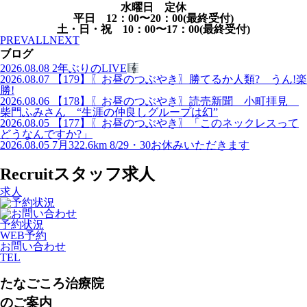
水曜日 定休
平日 12：00〜20：00(最終受付)
土・日・祝 10：00〜17：00(最終受付)
PREV
ALL
NEXT
ブログ
2026.08.08
2年ぶりのLIVE
2026.08.07
【179】〖お昼のつぶやき〗勝てるか人類? うん!楽
勝!
2026.08.06
【178】〖お昼のつぶやき〗読売新聞 小町拝見
柴門ふみさん “生涯の仲良しグループは幻”
2026.08.05
【177】〖お昼のつぶやき〗「このネックレスって
どうなんですか?」
2026.08.05
7月322.6km 8/29・30お休みいただきます
Recruit
スタッフ求人
求人
予約状況
WEB予約
お問い合わせ
TEL
たなごころ治療院
のご案内