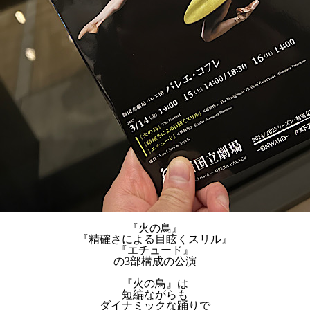
『火の鳥』
『精確さによる目眩くスリル』
『エチュード』
の3部構成の公演
『火の鳥』は
短編ながらも
ダイナミックな踊りで