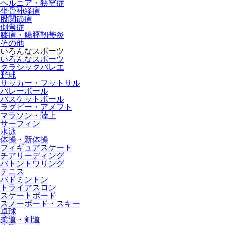
ヘルニア・狭窄症
坐骨神経痛
股関節痛
側弯症
膝痛・腸脛靭帯炎
その他
いろんなスポーツ
いろんなスポーツ
クラシックバレエ
野球
サッカー・フットサル
バレーボール
バスケットボール
ラグビー・アメフト
マラソン・陸上
サーフィン
水泳
体操・新体操
フィギュアスケート
チアリーディング
バトントワリング
テニス
バドミントン
トライアスロン
スケートボード
スノーボード・スキー
卓球
柔道・剣道