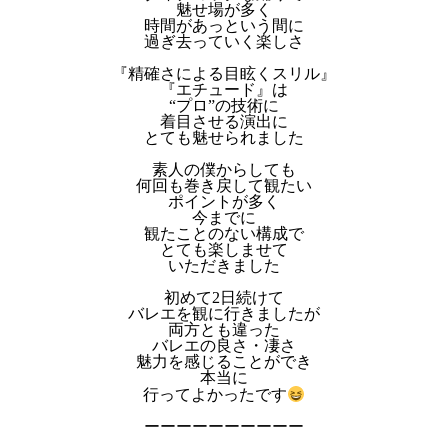
魅せ場が多く
時間があっという間に
過ぎ去っていく楽しさ
『精確さによる目眩くスリル』
『エチュード』は
“プロ”の技術に
着目させる演出に
とても魅せられました
素人の僕からしても
何回も巻き戻して観たい
ポイントが多く
今までに
観たことのない構成で
とても楽しませて
いただきました
初めて2日続けて
バレエを観に行きましたが
両方とも違った
バレエの良さ・凄さ
魅力を感じることができ
本当に
行ってよかったです
ーーーーーーーーーー