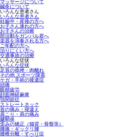
マッサージについて
鍼灸について
いろんな患者さん
いろんな患者さん
妊娠中・産後の方へ
お子さん連れの方へ
お子さんの治療
部活動をガンバル君へ
楽器を演奏される方へ
ご年配の方へ
治りにくい方へ
交通事故の治療
いろんな症状
いろんな症状
足首の捻挫・肉離れ
その他 スポーツ障害
ケガ・手術の後遺症
頭痛
眼精疲労
顔面神経麻痺
顎関節症
ストレートネック
首の痛み・寝違え
肩こり・肩の痛み
腱鞘炎
歪みの矯正（猫背・骨盤等）
腰痛・ギックリ腰
腰椎分離・すべり症