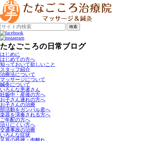
検索
たなごころの日常ブログ
はじめに
はじめての方へ
知っておいて欲しいこと
スタッフ紹介
治療法について
マッサージについて
鍼灸について
いろんな患者さん
妊娠中・産後の方へ
お子さん連れの方へ
お子さんの治療
部活動をガンバル君へ
楽器を演奏される方へ
ご年配の方へ
治りにくい方へ
交通事故の治療
いろんな症状
足首の捻挫・肉離れ