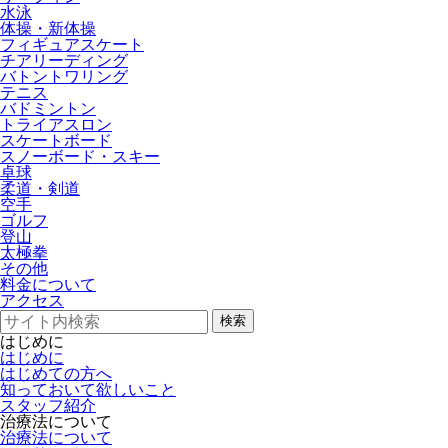
水泳
体操・新体操
フィギュアスケート
チアリーディング
バトントワリング
テニス
バドミントン
トライアスロン
スケートボード
スノーボード・スキー
卓球
柔道・剣道
空手
ゴルフ
登山
太極拳
その他
料金について
アクセス
検索
はじめに
はじめに
はじめての方へ
知っておいて欲しいこと
スタッフ紹介
治療法について
治療法について