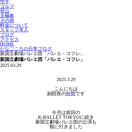
空手
ゴルフ
登山
太極拳
その他
料金について
スタッフ求人
ブログ
アクセス
HOME
たなごころの日常ブログ
新国立劇場バレエ団「バレエ・コフレ」
新国立劇場バレエ団「バレエ・コフレ」
2025.03.29
2025.3.29
こんにちは
副院長の
外間
です
今月は前回の
K-BALLET TOKYOに続き
新国立劇場バレエ団の公演も
観に行きました