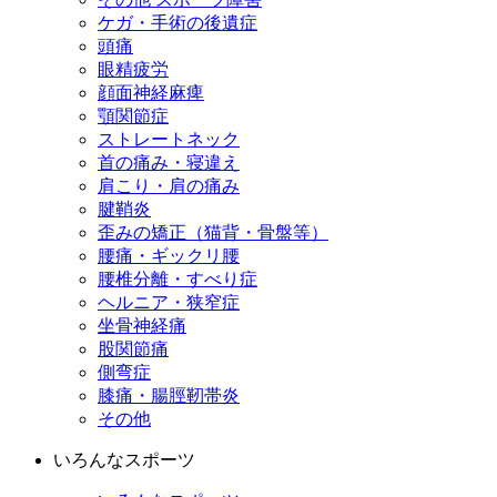
ケガ・手術の後遺症
頭痛
眼精疲労
顔面神経麻痺
顎関節症
ストレートネック
首の痛み・寝違え
肩こり・肩の痛み
腱鞘炎
歪みの矯正（猫背・骨盤等）
腰痛・ギックリ腰
腰椎分離・すべり症
ヘルニア・狭窄症
坐骨神経痛
股関節痛
側弯症
膝痛・腸脛靭帯炎
その他
いろんなスポーツ