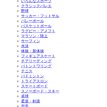
いろんなスポーツ
クラシックバレエ
野球
サッカー・フットサル
バレーボール
バスケットボール
ラグビー・アメフト
マラソン・陸上
サーフィン
水泳
体操・新体操
フィギュアスケート
チアリーディング
バトントワリング
テニス
バドミントン
トライアスロン
スケートボード
スノーボード・スキー
卓球
柔道・剣道
空手