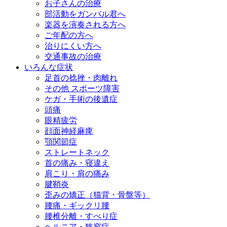
お子さんの治療
部活動をガンバル君へ
楽器を演奏される方へ
ご年配の方へ
治りにくい方へ
交通事故の治療
いろんな症状
足首の捻挫・肉離れ
その他 スポーツ障害
ケガ・手術の後遺症
頭痛
眼精疲労
顔面神経麻痺
顎関節症
ストレートネック
首の痛み・寝違え
肩こり・肩の痛み
腱鞘炎
歪みの矯正（猫背・骨盤等）
腰痛・ギックリ腰
腰椎分離・すべり症
ヘルニア・狭窄症