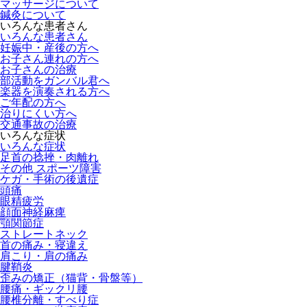
マッサージについて
鍼灸について
いろんな患者さん
いろんな患者さん
妊娠中・産後の方へ
お子さん連れの方へ
お子さんの治療
部活動をガンバル君へ
楽器を演奏される方へ
ご年配の方へ
治りにくい方へ
交通事故の治療
いろんな症状
いろんな症状
足首の捻挫・肉離れ
その他 スポーツ障害
ケガ・手術の後遺症
頭痛
眼精疲労
顔面神経麻痺
顎関節症
ストレートネック
首の痛み・寝違え
肩こり・肩の痛み
腱鞘炎
歪みの矯正（猫背・骨盤等）
腰痛・ギックリ腰
腰椎分離・すべり症