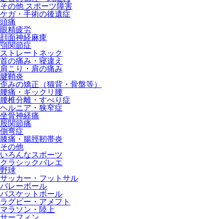
その他 スポーツ障害
ケガ・手術の後遺症
頭痛
眼精疲労
顔面神経麻痺
顎関節症
ストレートネック
首の痛み・寝違え
肩こり・肩の痛み
腱鞘炎
歪みの矯正（猫背・骨盤等）
腰痛・ギックリ腰
腰椎分離・すべり症
ヘルニア・狭窄症
坐骨神経痛
股関節痛
側弯症
膝痛・腸脛靭帯炎
その他
いろんなスポーツ
クラシックバレエ
野球
サッカー・フットサル
バレーボール
バスケットボール
ラグビー・アメフト
マラソン・陸上
サーフィン