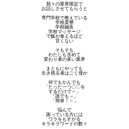
我々の業界限定で
お話しさせてもらうと
専門学校で教えている
学校柔整
学校鍼灸
学校マッサージ
で飯が食えるほど
甘くない
そもそも
わたしも含めて
変わり者の多い業界
まともにやっても
生き残る者はごく僅か
何でもかんでも
「たった一つ〇〇を
するだけで～」
「誰でも～」
「簡単！～」
悩んで
困っている方には
ワラをもすがる
キラキラワードの数々