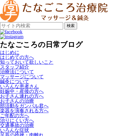
検索
たなごころの日常ブログ
はじめに
はじめての方へ
知っておいて欲しいこと
スタッフ紹介
治療法について
マッサージについて
鍼灸について
いろんな患者さん
妊娠中・産後の方へ
お子さん連れの方へ
お子さんの治療
部活動をガンバル君へ
楽器を演奏される方へ
ご年配の方へ
治りにくい方へ
交通事故の治療
いろんな症状
足首の捻挫・肉離れ