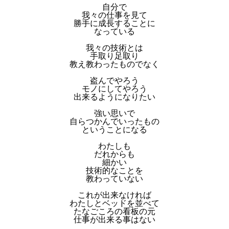
自分で
我々の仕事を見て
勝手に成長することに
なっている
我々の技術とは
手取り足取り
教え教わったものでなく
盗んでやろう
モノにしてやろう
出来るようになりたい
強い思いで
自らつかんでいったもの
ということになる
わたしも
だれからも
細かい
技術的なことを
教わっていない
これが出来なければ
わたしとベッドを並べて
たなごころの看板の元
仕事が出来る事はない