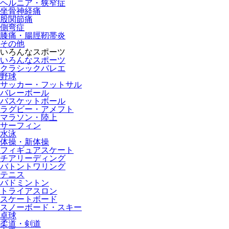
ヘルニア・狭窄症
坐骨神経痛
股関節痛
側弯症
膝痛・腸脛靭帯炎
その他
いろんなスポーツ
いろんなスポーツ
クラシックバレエ
野球
サッカー・フットサル
バレーボール
バスケットボール
ラグビー・アメフト
マラソン・陸上
サーフィン
水泳
体操・新体操
フィギュアスケート
チアリーディング
バトントワリング
テニス
バドミントン
トライアスロン
スケートボード
スノーボード・スキー
卓球
柔道・剣道