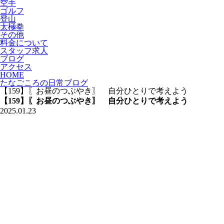
空手
ゴルフ
登山
太極拳
その他
料金について
スタッフ求人
ブログ
アクセス
HOME
たなごころの日常ブログ
【159】〖お昼のつぶやき〗 自分ひとりで考えよう
【159】〖お昼のつぶやき〗 自分ひとりで考えよう
2025.01.23