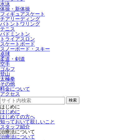
水泳
体操・新体操
フィギュアスケート
チアリーディング
バトントワリング
テニス
バドミントン
トライアスロン
スケートボード
スノーボード・スキー
卓球
柔道・剣道
空手
ゴルフ
登山
太極拳
その他
料金について
アクセス
検索
はじめに
はじめに
はじめての方へ
知っておいて欲しいこと
スタッフ紹介
治療法について
治療法について