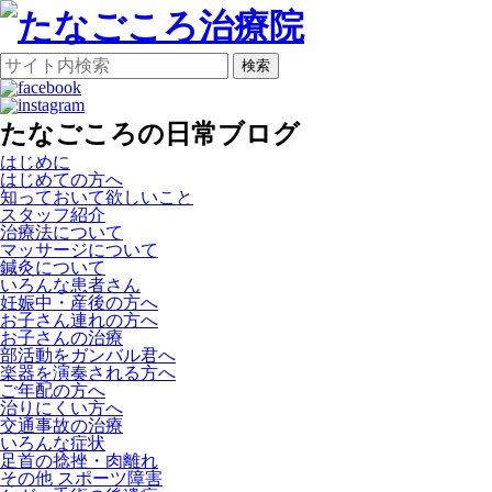
検索
たなごころの日常ブログ
はじめに
はじめての方へ
知っておいて欲しいこと
スタッフ紹介
治療法について
マッサージについて
鍼灸について
いろんな患者さん
妊娠中・産後の方へ
お子さん連れの方へ
お子さんの治療
部活動をガンバル君へ
楽器を演奏される方へ
ご年配の方へ
治りにくい方へ
交通事故の治療
いろんな症状
足首の捻挫・肉離れ
その他 スポーツ障害