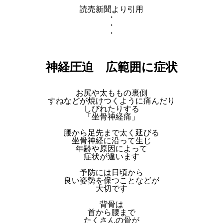
読売新聞より引用
・
・
・
神経圧迫 広範囲に症状
お尻や太ももの裏側
すねなどが焼けつくように痛んだり
しびれたりする
「坐骨神経痛」
腰から足先まで太く延びる
坐骨神経に沿って生じ
年齢や原因によって
症状が違います
予防には日頃から
良い姿勢を保つことなどが
大切です
背骨は
首から腰まで
たくさんの骨が