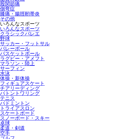
股関節痛
側弯症
膝痛・腸脛靭帯炎
その他
いろんなスポーツ
いろんなスポーツ
クラシックバレエ
野球
サッカー・フットサル
バレーボール
バスケットボール
ラグビー・アメフト
マラソン・陸上
サーフィン
水泳
体操・新体操
フィギュアスケート
チアリーディング
バトントワリング
テニス
バドミントン
トライアスロン
スケートボード
スノーボード・スキー
卓球
柔道・剣道
空手
ゴルフ