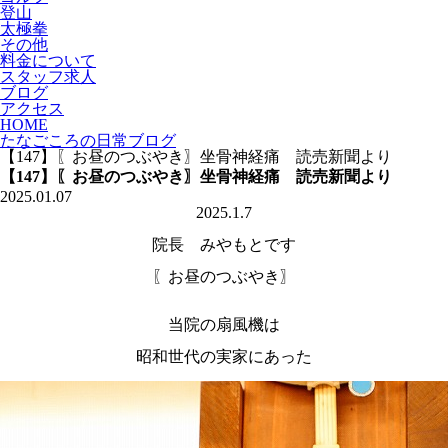
登山
太極拳
その他
料金について
スタッフ求人
ブログ
アクセス
HOME
たなごころの日常ブログ
【147】〖お昼のつぶやき〗坐骨神経痛 読売新聞より
【147】〖お昼のつぶやき〗坐骨神経痛 読売新聞より
2025.01.07
2025.1.7
院長 みやもとです
〖お昼のつぶやき〗
当院の扇風機は
昭和世代の実家にあった