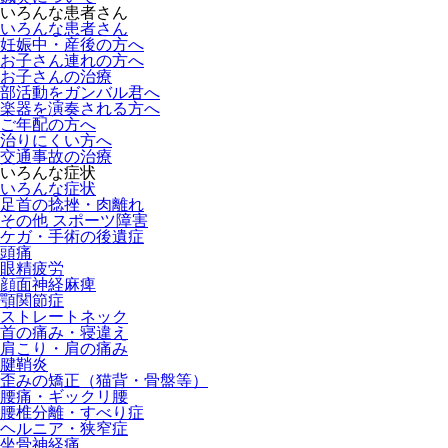
いろんな患者さん
いろんな患者さん
妊娠中・産後の方へ
お子さん連れの方へ
お子さんの治療
部活動をガンバル君へ
楽器を演奏される方へ
ご年配の方へ
治りにくい方へ
交通事故の治療
いろんな症状
いろんな症状
足首の捻挫・肉離れ
その他 スポーツ障害
ケガ・手術の後遺症
頭痛
眼精疲労
顔面神経麻痺
顎関節症
ストレートネック
首の痛み・寝違え
肩こり・肩の痛み
腱鞘炎
歪みの矯正（猫背・骨盤等）
腰痛・ギックリ腰
腰椎分離・すべり症
ヘルニア・狭窄症
坐骨神経痛