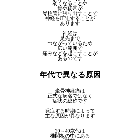
弱くなることや
骨や靭帯が
脊柱管に張り出すことで
神経を圧迫することが
あります
神経は
足先まで
つながっているため
広い範囲で
痛みなどを起こすことが
あるのです
年代で異なる原因
坐骨神経痛は
正式な病名ではなく
症状の総称です
発症する時期によって
主な原因が異なります
20～40歳代は
椎間板の中にある