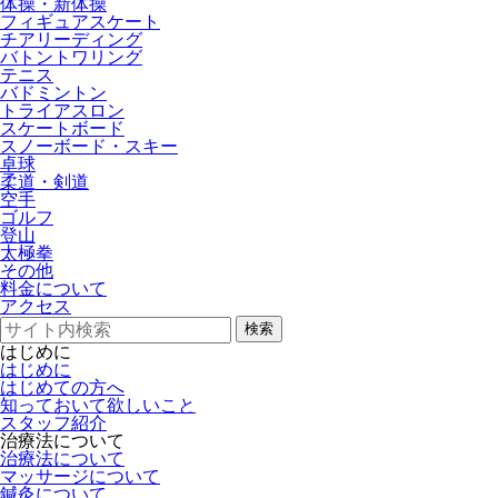
体操・新体操
フィギュアスケート
チアリーディング
バトントワリング
テニス
バドミントン
トライアスロン
スケートボード
スノーボード・スキー
卓球
柔道・剣道
空手
ゴルフ
登山
太極拳
その他
料金について
アクセス
検索
はじめに
はじめに
はじめての方へ
知っておいて欲しいこと
スタッフ紹介
治療法について
治療法について
マッサージについて
鍼灸について