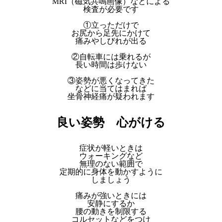
MRI（磁気共鳴画像）などによる
検査が必要です
①立っただけで
お尻から足先にかけて
痛みやしびれが出る
②自転車には乗れるが
長い時間は歩けない
③姿勢が悪くなってきた
などに当てはまれば
坐骨神経痛が疑われます
良い姿勢 心がける
症状が軽いときは
ウォーキングなど
無理のない範囲で
定期的に身体を動かすように
しましょう
痛みが強いときには
安静にするか
腰の動きを制限する
コルセットなどをつけ