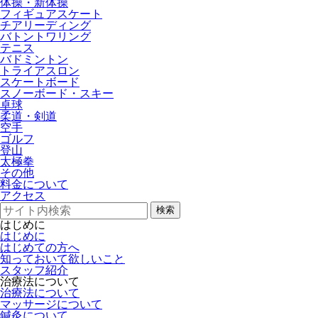
体操・新体操
フィギュアスケート
チアリーディング
バトントワリング
テニス
バドミントン
トライアスロン
スケートボード
スノーボード・スキー
卓球
柔道・剣道
空手
ゴルフ
登山
太極拳
その他
料金について
アクセス
検索
はじめに
はじめに
はじめての方へ
知っておいて欲しいこと
スタッフ紹介
治療法について
治療法について
マッサージについて
鍼灸について