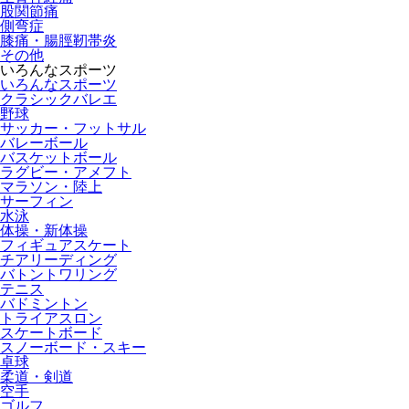
股関節痛
側弯症
膝痛・腸脛靭帯炎
その他
いろんなスポーツ
いろんなスポーツ
クラシックバレエ
野球
サッカー・フットサル
バレーボール
バスケットボール
ラグビー・アメフト
マラソン・陸上
サーフィン
水泳
体操・新体操
フィギュアスケート
チアリーディング
バトントワリング
テニス
バドミントン
トライアスロン
スケートボード
スノーボード・スキー
卓球
柔道・剣道
空手
ゴルフ