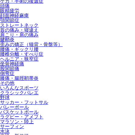
ケガ・手術の後遺症
頭痛
眼精疲労
顔面神経麻痺
顎関節症
ストレートネック
首の痛み・寝違え
肩こり・肩の痛み
腱鞘炎
歪みの矯正（猫背・骨盤等）
腰痛・ギックリ腰
腰椎分離・すべり症
ヘルニア・狭窄症
坐骨神経痛
股関節痛
側弯症
膝痛・腸脛靭帯炎
その他
いろんなスポーツ
クラシックバレエ
野球
サッカー・フットサル
バレーボール
バスケットボール
ラグビー・アメフト
マラソン・陸上
サーフィン
水泳