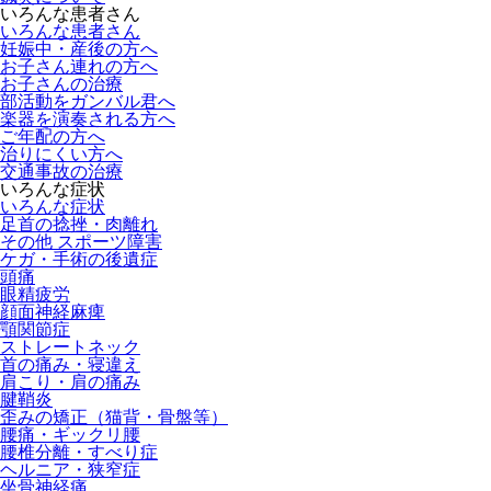
いろんな患者さん
いろんな患者さん
妊娠中・産後の方へ
お子さん連れの方へ
お子さんの治療
部活動をガンバル君へ
楽器を演奏される方へ
ご年配の方へ
治りにくい方へ
交通事故の治療
いろんな症状
いろんな症状
足首の捻挫・肉離れ
その他 スポーツ障害
ケガ・手術の後遺症
頭痛
眼精疲労
顔面神経麻痺
顎関節症
ストレートネック
首の痛み・寝違え
肩こり・肩の痛み
腱鞘炎
歪みの矯正（猫背・骨盤等）
腰痛・ギックリ腰
腰椎分離・すべり症
ヘルニア・狭窄症
坐骨神経痛