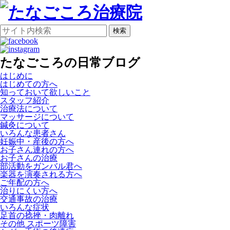
検索
たなごころの日常ブログ
はじめに
はじめての方へ
知っておいて欲しいこと
スタッフ紹介
治療法について
マッサージについて
鍼灸について
いろんな患者さん
妊娠中・産後の方へ
お子さん連れの方へ
お子さんの治療
部活動をガンバル君へ
楽器を演奏される方へ
ご年配の方へ
治りにくい方へ
交通事故の治療
いろんな症状
足首の捻挫・肉離れ
その他 スポーツ障害