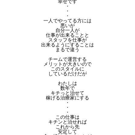
幸せです
・
・
・
一人でやってる方には
悪いが
自分一人が
仕事が出来ることと
スタッフを仕事が
出来るようにすることは
まるで違う
チームで運営する
メリットが大きいので
このスタイルに
しているだけだが
わたしは
数年で
キチっと治せて
稼げる治療家にする
・
・
・
この仕事は
キチンと治せれば
これから先
安定して