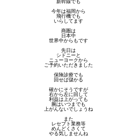
新幹線でも
今年は福岡から
飛行機でも
いらしてます
商圏は
日本中
世界中からもです
先日は
シドニーと
ニューヨークから
ご予約いただきました
保険診療でも
回せば儲かる
確かにそうですが
右から左に回して
利益は上がっても
腕はいつまでも
上がんないでしょうね
また
レセプト業務等
めんどくさくて
やる気しませんね