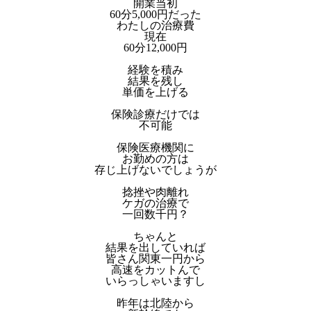
開業当初
60分5,000円だった
わたしの治療費
現在
60分12,000円
経験を積み
結果を残し
単価を上げる
保険診療だけでは
不可能
保険医療機関に
お勤めの方は
存じ上げないでしょうが
捻挫や肉離れ
ケガの治療で
一回数千円？
ちゃんと
結果を出していれば
皆さん関東一円から
高速をカットんで
いらっしゃいますし
昨年は北陸から