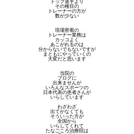
トップ選手より
その種目の
トレーナーの方が
数が少ない
現場密着の
トレーナー業務は
カッコよく
あこがれるのは
分からないでもないですが
まともにやっていくの
大変だと思います
当院の
ブログに
出来ませんが
いろんなスポーツの
日本代表の患者さんが
いらしています
わざわざ
出てかなくても
そういった方が
全国から
いらしてくれて
たなごころ治療院は