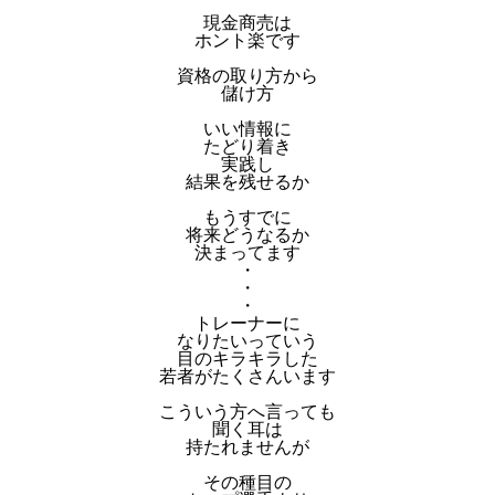
現金商売は
ホント楽です
資格の取り方から
儲け方
いい情報に
たどり着き
実践し
結果を残せるか
もうすでに
将来どうなるか
決まってます
・
・
・
トレーナーに
なりたいっていう
目のキラキラした
若者がたくさんいます
こういう方へ言っても
聞く耳は
持たれませんが
その種目の