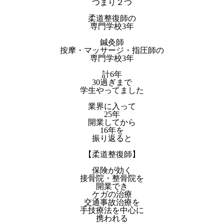
つまり２つ
柔道整復師の
専門学校3年
鍼灸師
按摩・マッサージ・指圧師の
専門学校3年
計6年
30過ぎまで
学生やってました
業界に入って
25年
開業してから
16年を
振り返ると
【柔道整復師】
保険が効く
接骨院・整骨院を
開業でき
ケガの治療
交通事故治療を
手技療法を中心に
携われる