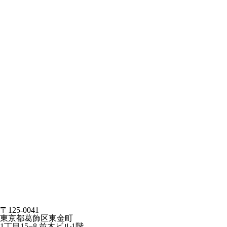
〒125-0041
東京都葛飾区東金町
1丁目15−8 並木ビル1階