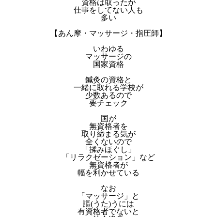
資格は取ったが
仕事をしてない人も
多い
【あん摩・マッサージ・指圧師】
いわゆる
マッサージの
国家資格
鍼灸の資格と
一緒に取れる学校が
少数あるので
要チェック
国が
無資格者を
取り締まる気が
全くないので
「揉みほぐし」
「リラクゼーション」など
無資格者が
幅を利かせている
なお
「マッサージ」と
謳(うた)うには
有資格者でないと