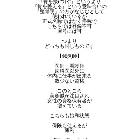
『骨を接(つ)ぐ』というより
『骨を整える』という意味合いの
『整骨院』の方がなじむとして
使われているが
正式名称ではなく俗称で
こちらでは登録不可
屋号には可
つまり
どっちも同じものです
【鍼灸師】
医師・看護師
歯科医以外に
体内に仕事が出来る
数少ない資格
このところ
美容鍼が注目され
女性の資格保有者が
増えている
こちらも飽和状態
保険も使えるが
薄利