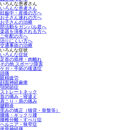
いろんな患者さん
いろんな患者さん
妊娠中・産後の方へ
お子さん連れの方へ
お子さんの治療
部活動をガンバル君へ
楽器を演奏される方へ
ご年配の方へ
治りにくい方へ
交通事故の治療
いろんな症状
いろんな症状
足首の捻挫・肉離れ
その他 スポーツ障害
ケガ・手術の後遺症
頭痛
眼精疲労
顔面神経麻痺
顎関節症
ストレートネック
首の痛み・寝違え
肩こり・肩の痛み
腱鞘炎
歪みの矯正（猫背・骨盤等）
腰痛・ギックリ腰
腰椎分離・すべり症
ヘルニア・狭窄症
坐骨神経痛