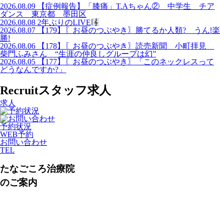
2026.08.09
【症例報告】「膝痛」T.Aちゃん② 中学生 チア
ダンス 東京都 墨田区
2026.08.08
2年ぶりのLIVE
2026.08.07
【179】〖お昼のつぶやき〗勝てるか人類? うん!楽
勝!
2026.08.06
【178】〖お昼のつぶやき〗読売新聞 小町拝見
柴門ふみさん “生涯の仲良しグループは幻”
2026.08.05
【177】〖お昼のつぶやき〗「このネックレスって
どうなんですか?」
Recruit
スタッフ求人
求人
予約状況
WEB予約
お問い合わせ
TEL
たなごころ治療院
のご案内