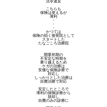
法令違反
こちらも
保険は使えるが
薄利
・
・
・
かつては
保険の効く接骨院として
スタートした
たなごころ治療院
開業初期の
不安定な時期を
乗り越えるため
ケガの治療は
安価な保険診療で
対応し
しっかりとした治療は
自費治療で対応
安定したところで
薄利の保険診療から
脱却し
自費のみの診療に