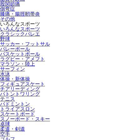
股関節痛
側弯症
膝痛・腸脛靭帯炎
その他
いろんなスポーツ
いろんなスポーツ
クラシックバレエ
野球
サッカー・フットサル
バレーボール
バスケットボール
ラグビー・アメフト
マラソン・陸上
サーフィン
水泳
体操・新体操
フィギュアスケート
チアリーディング
バトントワリング
テニス
バドミントン
トライアスロン
スケートボード
スノーボード・スキー
卓球
柔道・剣道
空手
ゴルフ