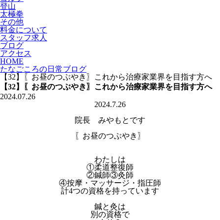
登山
太極拳
その他
料金について
スタッフ求人
ブログ
アクセス
HOME
たなごころの日常ブログ
【32】〖お昼のつぶやき〗これから治療家業界を目指す方へ
【32】〖お昼のつぶやき〗これから治療家業界を目指す方へ
2024.07.26
2024.7.26
院長 みやもとです
〖お昼のつぶやき〗
わたしは
①柔道整復師
②鍼師③灸師
④按摩・マッサージ・指圧師
計4つの資格を持っています
鍼と灸は
別の資格で