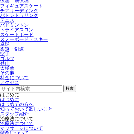
体操・新体操
フィギュアスケート
チアリーディング
バトントワリング
テニス
バドミントン
トライアスロン
スケートボード
スノーボード・スキー
卓球
柔道・剣道
空手
ゴルフ
登山
太極拳
その他
料金について
アクセス
検索
はじめに
はじめに
はじめての方へ
知っておいて欲しいこと
スタッフ紹介
治療法について
治療法について
マッサージについて
鍼灸について