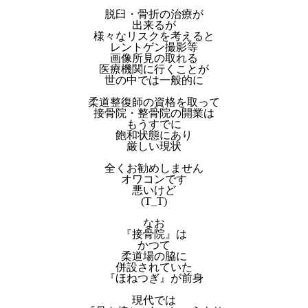
脱臼・骨折の治療が
出来るが
様々なリスクを考えると
レントゲン撮影等
画像所見の取れる
医療機関に行くことが
世の中では一般的に
柔道整復師の資格を取って
接骨院・整骨院の開業は
もうすでに
飽和状態にあり
厳しい現状
全くお勧めしません
オワコンです
悪いけど
(T_T)
なお
『接骨院』は
かつて
柔道場の脇に
併設されていた
『ほねつぎ』が前身
現代では