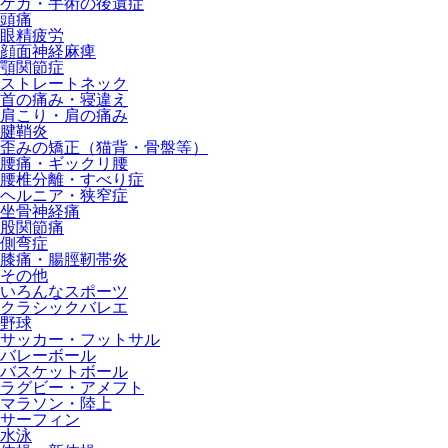
ケガ・手術の後遺症
頭痛
眼精疲労
顔面神経麻痺
顎関節症
ストレートネック
首の痛み・寝違え
肩こり・肩の痛み
腱鞘炎
歪みの矯正（猫背・骨盤等）
腰痛・ギックリ腰
腰椎分離・すべり症
ヘルニア・狭窄症
坐骨神経痛
股関節痛
側弯症
膝痛・腸脛靭帯炎
その他
いろんなスポーツ
クラシックバレエ
野球
サッカー・フットサル
バレーボール
バスケットボール
ラグビー・アメフト
マラソン・陸上
サーフィン
水泳