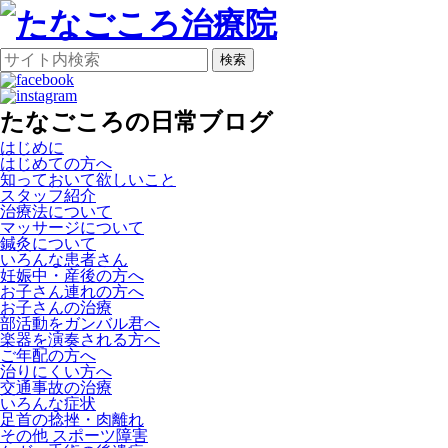
検索
たなごころの日常ブログ
はじめに
はじめての方へ
知っておいて欲しいこと
スタッフ紹介
治療法について
マッサージについて
鍼灸について
いろんな患者さん
妊娠中・産後の方へ
お子さん連れの方へ
お子さんの治療
部活動をガンバル君へ
楽器を演奏される方へ
ご年配の方へ
治りにくい方へ
交通事故の治療
いろんな症状
足首の捻挫・肉離れ
その他 スポーツ障害