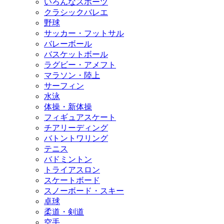
いろんなスポーツ
クラシックバレエ
野球
サッカー・フットサル
バレーボール
バスケットボール
ラグビー・アメフト
マラソン・陸上
サーフィン
水泳
体操・新体操
フィギュアスケート
チアリーディング
バトントワリング
テニス
バドミントン
トライアスロン
スケートボード
スノーボード・スキー
卓球
柔道・剣道
空手