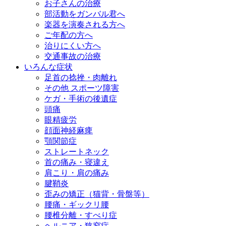
お子さんの治療
部活動をガンバル君へ
楽器を演奏される方へ
ご年配の方へ
治りにくい方へ
交通事故の治療
いろんな症状
足首の捻挫・肉離れ
その他 スポーツ障害
ケガ・手術の後遺症
頭痛
眼精疲労
顔面神経麻痺
顎関節症
ストレートネック
首の痛み・寝違え
肩こり・肩の痛み
腱鞘炎
歪みの矯正（猫背・骨盤等）
腰痛・ギックリ腰
腰椎分離・すべり症
ヘルニア・狭窄症