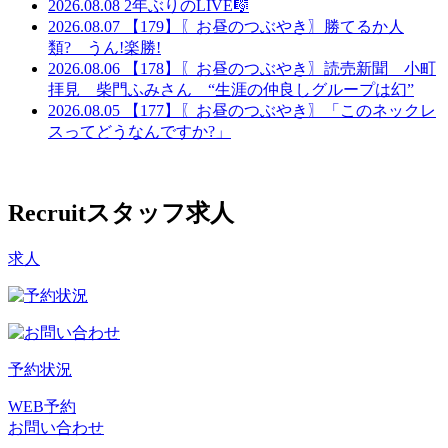
2026.08.08
2年ぶりのLIVE🎼
2026.08.07
【179】〖お昼のつぶやき〗勝てるか人
類? うん!楽勝!
2026.08.06
【178】〖お昼のつぶやき〗読売新聞 小町
拝見 柴門ふみさん “生涯の仲良しグループは幻”
2026.08.05
【177】〖お昼のつぶやき〗「このネックレ
スってどうなんですか?」
Recruit
スタッフ求人
求人
予約状況
WEB予約
お問い合わせ