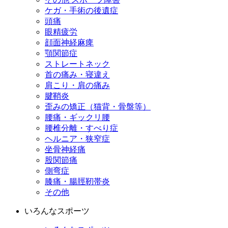
ケガ・手術の後遺症
頭痛
眼精疲労
顔面神経麻痺
顎関節症
ストレートネック
首の痛み・寝違え
肩こり・肩の痛み
腱鞘炎
歪みの矯正（猫背・骨盤等）
腰痛・ギックリ腰
腰椎分離・すべり症
ヘルニア・狭窄症
坐骨神経痛
股関節痛
側弯症
膝痛・腸脛靭帯炎
その他
いろんなスポーツ