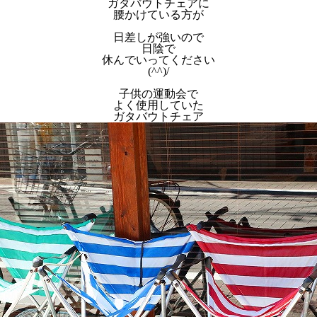
ガダバウトチェアに
腰かけている方が
日差しが強いので
日陰で
休んでいってください
(^^)/
子供の運動会で
よく使用していた
ガタバウトチェア