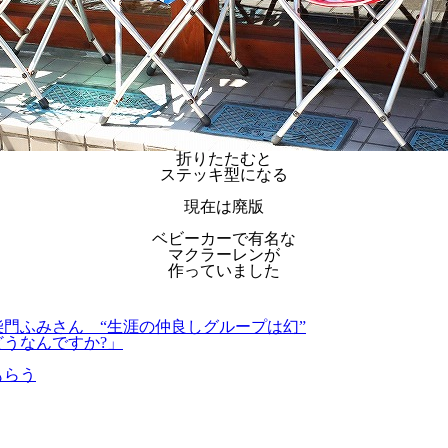
折りたたむと
ステッキ型になる
現在は廃版
ベビーカーで有名な
マクラーレンが
作っていました
柴門ふみさん “生涯の仲良しグループは幻”
どうなんですか?」
もらう