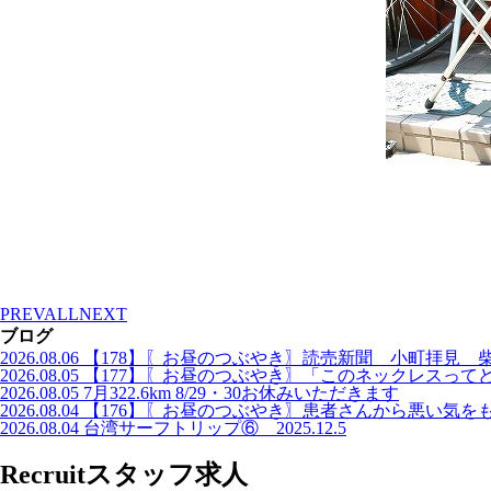
PREV
ALL
NEXT
ブログ
2026.08.06
【178】〖お昼のつぶやき〗読売新聞 小町拝見 
2026.08.05
【177】〖お昼のつぶやき〗「このネックレスって
2026.08.05
7月322.6km 8/29・30お休みいただきます
2026.08.04
【176】〖お昼のつぶやき〗患者さんから悪い気を
2026.08.04
台湾サーフトリップ⑥ 2025.12.5
Recruit
スタッフ求人