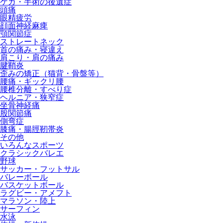
ケガ・手術の後遺症
頭痛
眼精疲労
顔面神経麻痺
顎関節症
ストレートネック
首の痛み・寝違え
肩こり・肩の痛み
腱鞘炎
歪みの矯正（猫背・骨盤等）
腰痛・ギックリ腰
腰椎分離・すべり症
ヘルニア・狭窄症
坐骨神経痛
股関節痛
側弯症
膝痛・腸脛靭帯炎
その他
いろんなスポーツ
クラシックバレエ
野球
サッカー・フットサル
バレーボール
バスケットボール
ラグビー・アメフト
マラソン・陸上
サーフィン
水泳