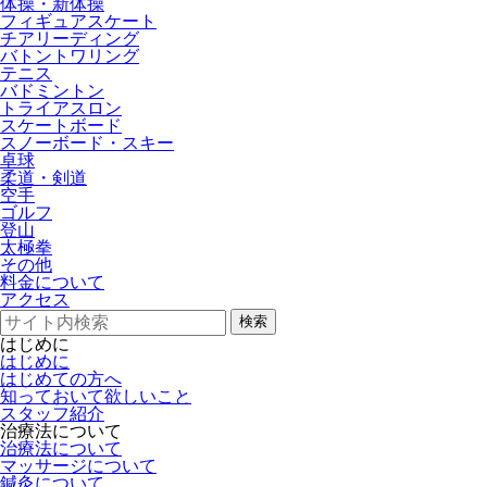
体操・新体操
フィギュアスケート
チアリーディング
バトントワリング
テニス
バドミントン
トライアスロン
スケートボード
スノーボード・スキー
卓球
柔道・剣道
空手
ゴルフ
登山
太極拳
その他
料金について
アクセス
検索
はじめに
はじめに
はじめての方へ
知っておいて欲しいこと
スタッフ紹介
治療法について
治療法について
マッサージについて
鍼灸について