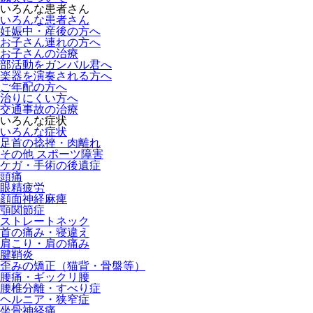
いろんな患者さん
いろんな患者さん
妊娠中・産後の方へ
お子さん連れの方へ
お子さんの治療
部活動をガンバル君へ
楽器を演奏される方へ
ご年配の方へ
治りにくい方へ
交通事故の治療
いろんな症状
いろんな症状
足首の捻挫・肉離れ
その他 スポーツ障害
ケガ・手術の後遺症
頭痛
眼精疲労
顔面神経麻痺
顎関節症
ストレートネック
首の痛み・寝違え
肩こり・肩の痛み
腱鞘炎
歪みの矯正（猫背・骨盤等）
腰痛・ギックリ腰
腰椎分離・すべり症
ヘルニア・狭窄症
坐骨神経痛