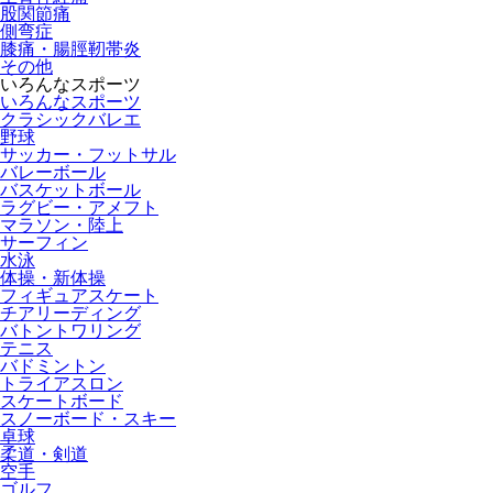
股関節痛
側弯症
膝痛・腸脛靭帯炎
その他
いろんなスポーツ
いろんなスポーツ
クラシックバレエ
野球
サッカー・フットサル
バレーボール
バスケットボール
ラグビー・アメフト
マラソン・陸上
サーフィン
水泳
体操・新体操
フィギュアスケート
チアリーディング
バトントワリング
テニス
バドミントン
トライアスロン
スケートボード
スノーボード・スキー
卓球
柔道・剣道
空手
ゴルフ