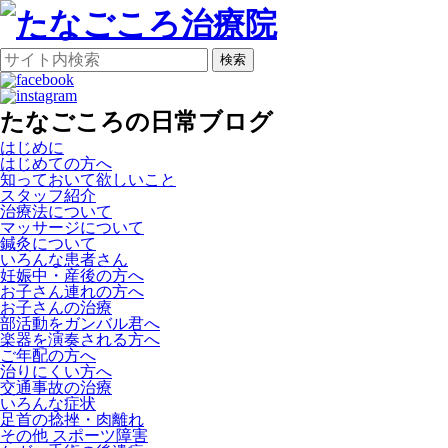
検索
たなごころの日常ブログ
はじめに
はじめての方へ
知っておいて欲しいこと
スタッフ紹介
治療法について
マッサージについて
鍼灸について
いろんな患者さん
妊娠中・産後の方へ
お子さん連れの方へ
お子さんの治療
部活動をガンバル君へ
楽器を演奏される方へ
ご年配の方へ
治りにくい方へ
交通事故の治療
いろんな症状
足首の捻挫・肉離れ
その他 スポーツ障害