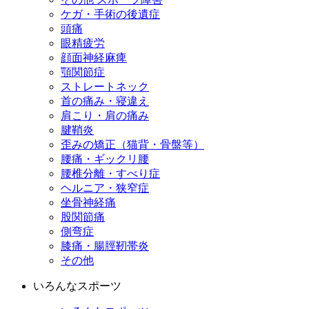
ケガ・手術の後遺症
頭痛
眼精疲労
顔面神経麻痺
顎関節症
ストレートネック
首の痛み・寝違え
肩こり・肩の痛み
腱鞘炎
歪みの矯正（猫背・骨盤等）
腰痛・ギックリ腰
腰椎分離・すべり症
ヘルニア・狭窄症
坐骨神経痛
股関節痛
側弯症
膝痛・腸脛靭帯炎
その他
いろんなスポーツ