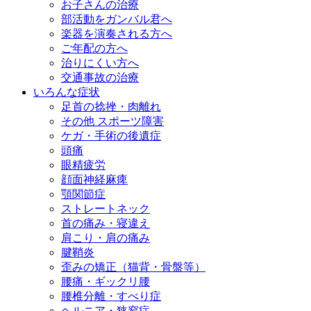
お子さんの治療
部活動をガンバル君へ
楽器を演奏される方へ
ご年配の方へ
治りにくい方へ
交通事故の治療
いろんな症状
足首の捻挫・肉離れ
その他 スポーツ障害
ケガ・手術の後遺症
頭痛
眼精疲労
顔面神経麻痺
顎関節症
ストレートネック
首の痛み・寝違え
肩こり・肩の痛み
腱鞘炎
歪みの矯正（猫背・骨盤等）
腰痛・ギックリ腰
腰椎分離・すべり症
ヘルニア・狭窄症