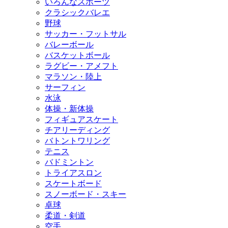
いろんなスポーツ
クラシックバレエ
野球
サッカー・フットサル
バレーボール
バスケットボール
ラグビー・アメフト
マラソン・陸上
サーフィン
水泳
体操・新体操
フィギュアスケート
チアリーディング
バトントワリング
テニス
バドミントン
トライアスロン
スケートボード
スノーボード・スキー
卓球
柔道・剣道
空手