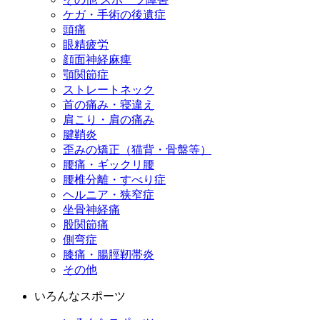
ケガ・手術の後遺症
頭痛
眼精疲労
顔面神経麻痺
顎関節症
ストレートネック
首の痛み・寝違え
肩こり・肩の痛み
腱鞘炎
歪みの矯正（猫背・骨盤等）
腰痛・ギックリ腰
腰椎分離・すべり症
ヘルニア・狭窄症
坐骨神経痛
股関節痛
側弯症
膝痛・腸脛靭帯炎
その他
いろんなスポーツ