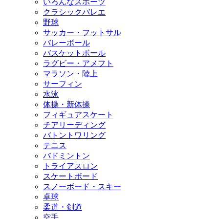
いろんなスポーツ
クラシックバレエ
野球
サッカー・フットサル
バレーボール
バスケットボール
ラグビー・アメフト
マラソン・陸上
サーフィン
水泳
体操・新体操
フィギュアスケート
チアリーディング
バトントワリング
テニス
バドミントン
トライアスロン
スケートボード
スノーボード・スキー
卓球
柔道・剣道
空手