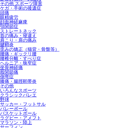
その他 スポーツ障害
ケガ・手術の後遺症
頭痛
眼精疲労
顔面神経麻痺
顎関節症
ストレートネック
首の痛み・寝違え
肩こり・肩の痛み
腱鞘炎
歪みの矯正（猫背・骨盤等）
腰痛・ギックリ腰
腰椎分離・すべり症
ヘルニア・狭窄症
坐骨神経痛
股関節痛
側弯症
膝痛・腸脛靭帯炎
その他
いろんなスポーツ
クラシックバレエ
野球
サッカー・フットサル
バレーボール
バスケットボール
ラグビー・アメフト
マラソン・陸上
サーフィン