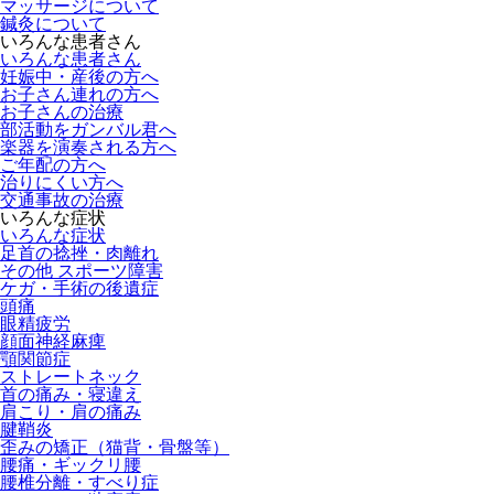
マッサージについて
鍼灸について
いろんな患者さん
いろんな患者さん
妊娠中・産後の方へ
お子さん連れの方へ
お子さんの治療
部活動をガンバル君へ
楽器を演奏される方へ
ご年配の方へ
治りにくい方へ
交通事故の治療
いろんな症状
いろんな症状
足首の捻挫・肉離れ
その他 スポーツ障害
ケガ・手術の後遺症
頭痛
眼精疲労
顔面神経麻痺
顎関節症
ストレートネック
首の痛み・寝違え
肩こり・肩の痛み
腱鞘炎
歪みの矯正（猫背・骨盤等）
腰痛・ギックリ腰
腰椎分離・すべり症