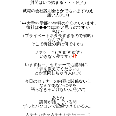
質問はいつ始まる・・・(^_^;)
就職の会社説明会とかでもいますねえ
痛い人(>_<)
「●●大学××学部○○学科の◇◇といいます。
御社は◆◆で□□だと思うのですが
私は～
（プライベートネタ長すぎるので省略）
なんです。
そこで御社の夢は何ですか」
ファッ！？(;’∀’)(;’∀’)(;’∀’)
いきなり夢ですか
いますね～、セミナーでも講師に、
「夢を教えてください」
とか質問しちゃう人(>_<)
今日のセミナーの内容に関係ないし
なんであなたに夢を
語らなきゃいけないんだ(;’∀’)
あとね
講師が話している間
ずっとパソコンで記録つけている人。
カチャカチャカチャカチャ(ーー゛)