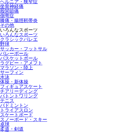
ヘルニア・狭窄症
坐骨神経痛
股関節痛
側弯症
膝痛・腸脛靭帯炎
その他
いろんなスポーツ
いろんなスポーツ
クラシックバレエ
野球
サッカー・フットサル
バレーボール
バスケットボール
ラグビー・アメフト
マラソン・陸上
サーフィン
水泳
体操・新体操
フィギュアスケート
チアリーディング
バトントワリング
テニス
バドミントン
トライアスロン
スケートボード
スノーボード・スキー
卓球
柔道・剣道