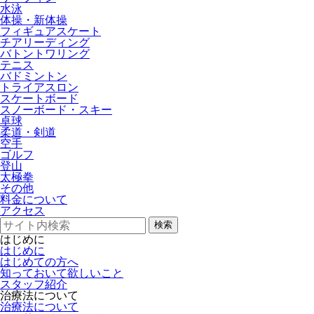
水泳
体操・新体操
フィギュアスケート
チアリーディング
バトントワリング
テニス
バドミントン
トライアスロン
スケートボード
スノーボード・スキー
卓球
柔道・剣道
空手
ゴルフ
登山
太極拳
その他
料金について
アクセス
検索
はじめに
はじめに
はじめての方へ
知っておいて欲しいこと
スタッフ紹介
治療法について
治療法について