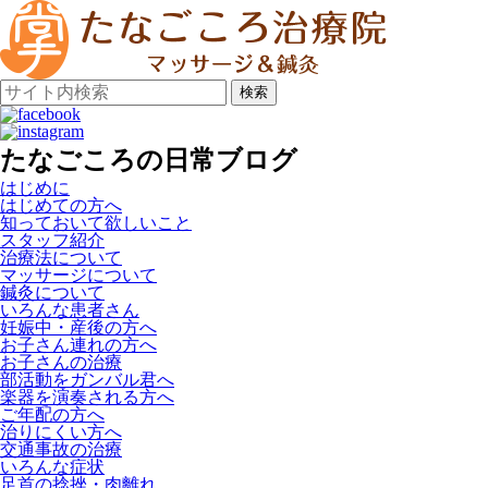
検索
たなごころの日常ブログ
はじめに
はじめての方へ
知っておいて欲しいこと
スタッフ紹介
治療法について
マッサージについて
鍼灸について
いろんな患者さん
妊娠中・産後の方へ
お子さん連れの方へ
お子さんの治療
部活動をガンバル君へ
楽器を演奏される方へ
ご年配の方へ
治りにくい方へ
交通事故の治療
いろんな症状
足首の捻挫・肉離れ