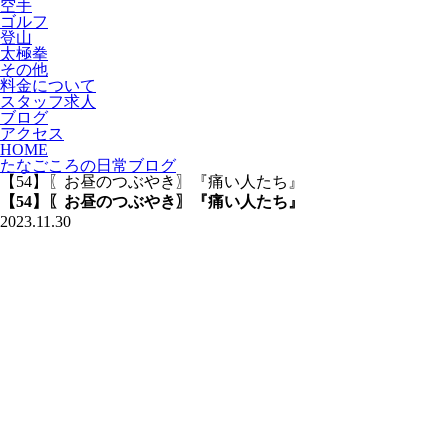
空手
ゴルフ
登山
太極拳
その他
料金について
スタッフ求人
ブログ
アクセス
HOME
たなごころの日常ブログ
【54】〖お昼のつぶやき〗『痛い人たち』
【54】〖お昼のつぶやき〗『痛い人たち』
2023.11.30