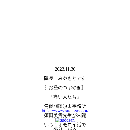
2023.11.30
院長 みやもとです
〖お昼のつぶやき〗
『痛い人たち』
労働相談須田事務所
https://www.suda-sr.com/
須田美貴先生が来院
いつもオモロイ話で
盛り上がる