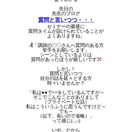
先日の
先生のブログ
質問と言いつつ・・・
セミナーの最後に
質問タイムが設けられていることが
よくありますね。
「講師の〇〇さんへ質問のある方
挙手をお願いします」
シーンとしているよりは
質問があったほうが嬉しいです
しかし！
質問と言いつつ
自分の話を延々とする方
時々いませんか？
「私は●●で××をしているんですが～
そこでこんなことがありまして
（プライベートな話）
私はこういうふうに思うんですけど～
でも～
（以下、長いので省略）」
って感じ(-_-;)
いや、だから