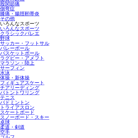
股関節痛
側弯症
膝痛・腸脛靭帯炎
その他
いろんなスポーツ
いろんなスポーツ
クラシックバレエ
野球
サッカー・フットサル
バレーボール
バスケットボール
ラグビー・アメフト
マラソン・陸上
サーフィン
水泳
体操・新体操
フィギュアスケート
チアリーディング
バトントワリング
テニス
バドミントン
トライアスロン
スケートボード
スノーボード・スキー
卓球
柔道・剣道
空手
ゴルフ