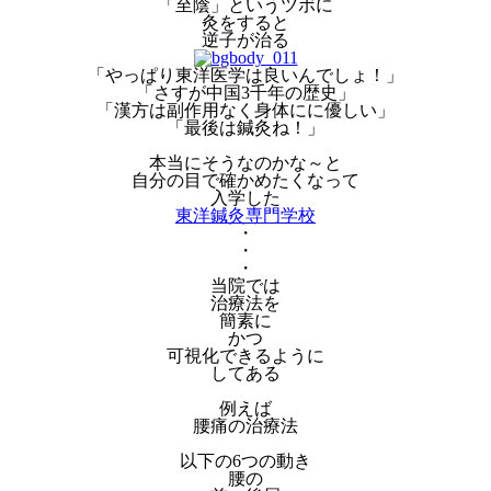
「至陰」というツボに
灸をすると
逆子が治る
「やっぱり東洋医学は良いんでしょ！」
「さすが中国3千年の歴史」
「漢方は副作用なく身体にに優しい」
「最後は鍼灸ね！」
本当にそうなのかな～と
自分の目で確かめたくなって
入学した
東洋鍼灸専門学校
・
・
・
当院では
治療法を
簡素に
かつ
可視化できるように
してある
例えば
腰痛の治療法
以下の6つの動き
腰の