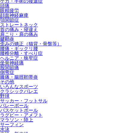
ケガ・手術の後遺症
頭痛
眼精疲労
顔面神経麻痺
顎関節症
ストレートネック
首の痛み・寝違え
肩こり・肩の痛み
腱鞘炎
歪みの矯正（猫背・骨盤等）
腰痛・ギックリ腰
腰椎分離・すべり症
ヘルニア・狭窄症
坐骨神経痛
股関節痛
側弯症
膝痛・腸脛靭帯炎
その他
いろんなスポーツ
クラシックバレエ
野球
サッカー・フットサル
バレーボール
バスケットボール
ラグビー・アメフト
マラソン・陸上
サーフィン
水泳