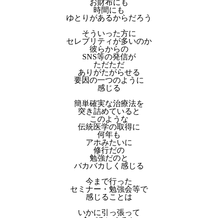
お財布にも
時間にも
ゆとりがあるからだろう
そういった方に
セレブリティが多いのか
彼らからの
SNS等の発信が
ただただ
ありがたがらせる
要因の一つのように
感じる
簡単確実な治療法を
突き詰めていると
このような
伝統医学の取得に
何年も
アホみたいに
修行だの
勉強だのと
バカバカしく感じる
今まで行った
セミナー・勉強会等で
感じることは
いかに引っ張って