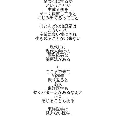
金づるにするか
ということが
主催者側を
良～く観察してると
にじみ出てるってこと
ほとんどの治療家は
こういった
産業に食い物にされ
生き残ることが出来ない
現代には
現代人向けの
簡単確実な
治療法がある
と
ここまで来て
約20年
振り返ると
あぁ
東洋医学も
効くパターンがあるなぁと
正直
感じることもある
東洋医学は
「見えない医学」