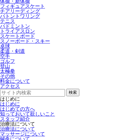
体操・新体操
フィギュアスケート
チアリーディング
バトントワリング
テニス
バドミントン
トライアスロン
スケートボード
スノーボード・スキー
卓球
柔道・剣道
空手
ゴルフ
登山
太極拳
その他
料金について
アクセス
検索
はじめに
はじめに
はじめての方へ
知っておいて欲しいこと
スタッフ紹介
治療法について
治療法について
マッサージについて
鍼灸について