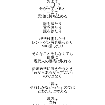
およそ
ここまで
分かっていると
一回で
完治に持ち込める
脈を診たり
舌を診たり
腹を診たり
理学検査したり
レントゲン写真撮ったり
MRI撮ったり
そんなことをしなくても
簡単に
現代人の腰痛は取れる
伝統医学に向き合うとき
「昔からあるからすごい」
のではなく
「昔は
それしかなかった」のでは
とわたしは考える
漢方は
当時