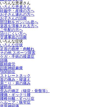
いろんな患者さん
いろんな患者さん
妊娠中・産後の方へ
お子さん連れの方へ
お子さんの治療
部活動をガンバル君へ
楽器を演奏される方へ
ご年配の方へ
治りにくい方へ
交通事故の治療
いろんな症状
いろんな症状
足首の捻挫・肉離れ
その他 スポーツ障害
ケガ・手術の後遺症
頭痛
眼精疲労
顔面神経麻痺
顎関節症
ストレートネック
首の痛み・寝違え
肩こり・肩の痛み
腱鞘炎
歪みの矯正（猫背・骨盤等）
腰痛・ギックリ腰
腰椎分離・すべり症
ヘルニア・狭窄症
坐骨神経痛