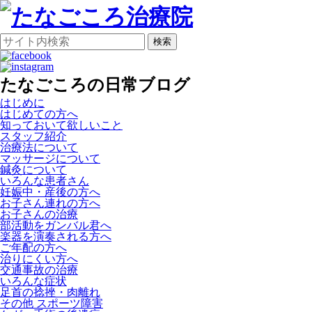
検索
たなごころの日常ブログ
はじめに
はじめての方へ
知っておいて欲しいこと
スタッフ紹介
治療法について
マッサージについて
鍼灸について
いろんな患者さん
妊娠中・産後の方へ
お子さん連れの方へ
お子さんの治療
部活動をガンバル君へ
楽器を演奏される方へ
ご年配の方へ
治りにくい方へ
交通事故の治療
いろんな症状
足首の捻挫・肉離れ
その他 スポーツ障害