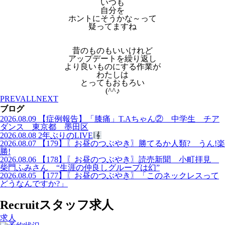
いつも
自分を
ホントにそうかな～って
疑ってますね
昔のものもいいけれど
アップデートを繰り返し
より良いものにする作業が
わたしは
とってもおもろい
(^^♪
PREV
ALL
NEXT
ブログ
2026.08.09
【症例報告】「膝痛」T.Aちゃん② 中学生 チア
ダンス 東京都 墨田区
2026.08.08
2年ぶりのLIVE
2026.08.07
【179】〖お昼のつぶやき〗勝てるか人類? うん!楽
勝!
2026.08.06
【178】〖お昼のつぶやき〗読売新聞 小町拝見
柴門ふみさん “生涯の仲良しグループは幻”
2026.08.05
【177】〖お昼のつぶやき〗「このネックレスって
どうなんですか?」
Recruit
スタッフ求人
求人