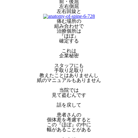
前・後屈
左右側屈
左右回旋と
痛む場所の
組み合わせで
治療個所は
『ほぼ』
確定する
これは
企業秘密
スタッフにも
手取り足取り
教えたことはありませんし
紙のマニュアルもありません
当院では
見て盗むんです
話を戻して
患者さんの
個体差を考慮すると
この『ほぼ』の中に
幅があることがある