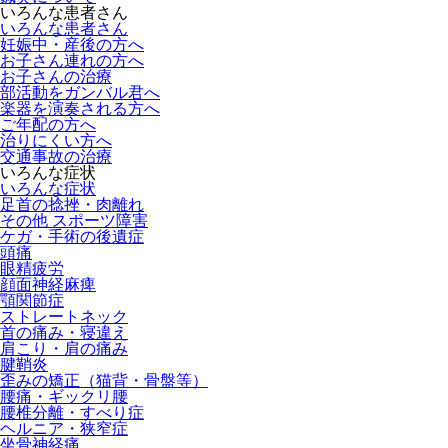
いろんな患者さん
いろんな患者さん
妊娠中・産後の方へ
お子さん連れの方へ
お子さんの治療
部活動をガンバル君へ
楽器を演奏される方へ
ご年配の方へ
治りにくい方へ
交通事故の治療
いろんな症状
いろんな症状
足首の捻挫・肉離れ
その他 スポーツ障害
ケガ・手術の後遺症
頭痛
眼精疲労
顔面神経麻痺
顎関節症
ストレートネック
首の痛み・寝違え
肩こり・肩の痛み
腱鞘炎
歪みの矯正（猫背・骨盤等）
腰痛・ギックリ腰
腰椎分離・すべり症
ヘルニア・狭窄症
坐骨神経痛