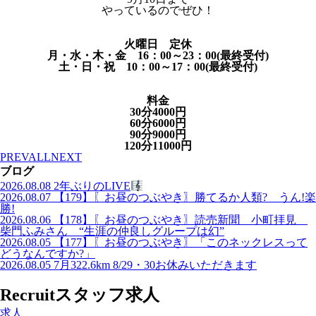
やっているのでぜひ！
火曜日 定休
月・水・木・金 16：00～23：00(最終受付)
土・日・祝 10：00～17：00(最終受付)
料金
30分4000円
60分6000円
90分9000円
120分11000円
PREV
ALL
NEXT
ブログ
2026.08.08
2年ぶりのLIVE
2026.08.07
【179】〖お昼のつぶやき〗勝てるか人類? うん!楽
勝!
2026.08.06
【178】〖お昼のつぶやき〗読売新聞 小町拝見
柴門ふみさん “生涯の仲良しグループは幻”
2026.08.05
【177】〖お昼のつぶやき〗「このネックレスって
どうなんですか?」
2026.08.05
7月322.6km 8/29・30お休みいただきます
Recruit
スタッフ求人
求人