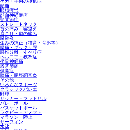
ケガ・手術の後遺症
頭痛
眼精疲労
顔面神経麻痺
顎関節症
ストレートネック
首の痛み・寝違え
肩こり・肩の痛み
腱鞘炎
歪みの矯正（猫背・骨盤等）
腰痛・ギックリ腰
腰椎分離・すべり症
ヘルニア・狭窄症
坐骨神経痛
股関節痛
側弯症
膝痛・腸脛靭帯炎
その他
いろんなスポーツ
クラシックバレエ
野球
サッカー・フットサル
バレーボール
バスケットボール
ラグビー・アメフト
マラソン・陸上
サーフィン
水泳