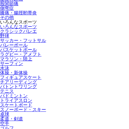
股関節痛
側弯症
膝痛・腸脛靭帯炎
その他
いろんなスポーツ
いろんなスポーツ
クラシックバレエ
野球
サッカー・フットサル
バレーボール
バスケットボール
ラグビー・アメフト
マラソン・陸上
サーフィン
水泳
体操・新体操
フィギュアスケート
チアリーディング
バトントワリング
テニス
バドミントン
トライアスロン
スケートボード
スノーボード・スキー
卓球
柔道・剣道
空手
ゴルフ