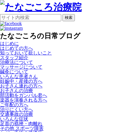
検索
たなごころの日常ブログ
はじめに
はじめての方へ
知っておいて欲しいこと
スタッフ紹介
治療法について
マッサージについて
鍼灸について
いろんな患者さん
妊娠中・産後の方へ
お子さん連れの方へ
お子さんの治療
部活動をガンバル君へ
楽器を演奏される方へ
ご年配の方へ
治りにくい方へ
交通事故の治療
いろんな症状
足首の捻挫・肉離れ
その他 スポーツ障害