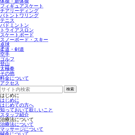
体操・新体操
フィギュアスケート
チアリーディング
バトントワリング
テニス
バドミントン
トライアスロン
スケートボード
スノーボード・スキー
卓球
柔道・剣道
空手
ゴルフ
登山
太極拳
その他
料金について
アクセス
検索
はじめに
はじめに
はじめての方へ
知っておいて欲しいこと
スタッフ紹介
治療法について
治療法について
マッサージについて
鍼灸について