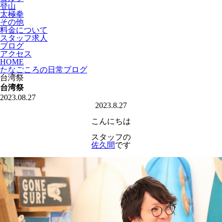
登山
太極拳
その他
料金について
スタッフ求人
ブログ
アクセス
HOME
たなごころの日常ブログ
台湾祭
台湾祭
2023.08.27
2023.8.27
こんにちは
スタッフの
佐久間
です