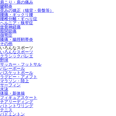
肩こり・肩の痛み
腱鞘炎
歪みの矯正（猫背・骨盤等）
腰痛・ギックリ腰
腰椎分離・すべり症
ヘルニア・狭窄症
坐骨神経痛
股関節痛
側弯症
膝痛・腸脛靭帯炎
その他
いろんなスポーツ
いろんなスポーツ
クラシックバレエ
野球
サッカー・フットサル
バレーボール
バスケットボール
ラグビー・アメフト
マラソン・陸上
サーフィン
水泳
体操・新体操
フィギュアスケート
チアリーディング
バトントワリング
テニス
バドミントン