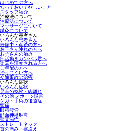
はじめての方へ
知っておいて欲しいこと
スタッフ紹介
治療法について
治療法について
マッサージについて
鍼灸について
いろんな患者さん
いろんな患者さん
妊娠中・産後の方へ
お子さん連れの方へ
お子さんの治療
部活動をガンバル君へ
楽器を演奏される方へ
ご年配の方へ
治りにくい方へ
交通事故の治療
いろんな症状
いろんな症状
足首の捻挫・肉離れ
その他 スポーツ障害
ケガ・手術の後遺症
頭痛
眼精疲労
顔面神経麻痺
顎関節症
ストレートネック
首の痛み・寝違え