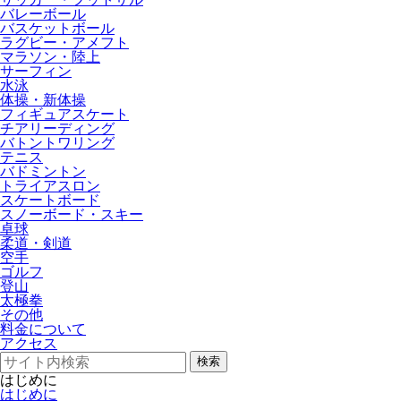
バレーボール
バスケットボール
ラグビー・アメフト
マラソン・陸上
サーフィン
水泳
体操・新体操
フィギュアスケート
チアリーディング
バトントワリング
テニス
バドミントン
トライアスロン
スケートボード
スノーボード・スキー
卓球
柔道・剣道
空手
ゴルフ
登山
太極拳
その他
料金について
アクセス
検索
はじめに
はじめに