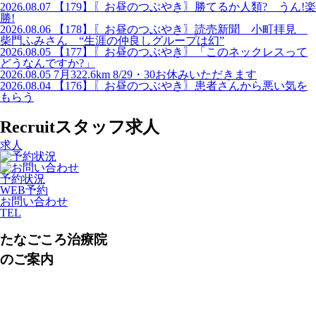
2026.08.07
【179】〖お昼のつぶやき〗勝てるか人類? うん!楽
勝!
2026.08.06
【178】〖お昼のつぶやき〗読売新聞 小町拝見
柴門ふみさん “生涯の仲良しグループは幻”
2026.08.05
【177】〖お昼のつぶやき〗「このネックレスって
どうなんですか?」
2026.08.05
7月322.6km 8/29・30お休みいただきます
2026.08.04
【176】〖お昼のつぶやき〗患者さんから悪い気を
もらう
Recruit
スタッフ求人
求人
予約状況
WEB予約
お問い合わせ
TEL
たなごころ治療院
のご案内