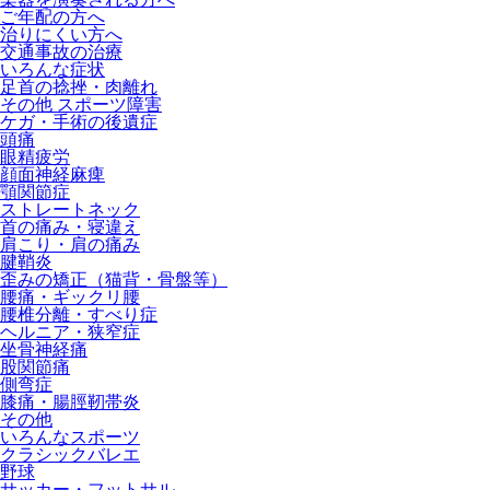
ご年配の方へ
治りにくい方へ
交通事故の治療
いろんな症状
足首の捻挫・肉離れ
その他 スポーツ障害
ケガ・手術の後遺症
頭痛
眼精疲労
顔面神経麻痺
顎関節症
ストレートネック
首の痛み・寝違え
肩こり・肩の痛み
腱鞘炎
歪みの矯正（猫背・骨盤等）
腰痛・ギックリ腰
腰椎分離・すべり症
ヘルニア・狭窄症
坐骨神経痛
股関節痛
側弯症
膝痛・腸脛靭帯炎
その他
いろんなスポーツ
クラシックバレエ
野球
サッカー・フットサル