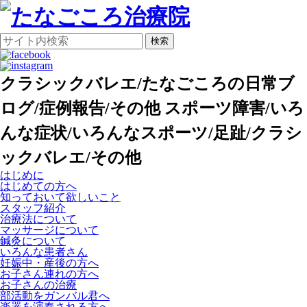
検索
クラシックバレエ/たなごころの日常ブ
ログ/症例報告/その他 スポーツ障害/いろ
んな症状/いろんなスポーツ/足趾/クラシ
ックバレエ/その他
はじめに
はじめての方へ
知っておいて欲しいこと
スタッフ紹介
治療法について
マッサージについて
鍼灸について
いろんな患者さん
妊娠中・産後の方へ
お子さん連れの方へ
お子さんの治療
部活動をガンバル君へ
楽器を演奏される方へ