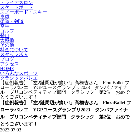
トライアスロン
スケートボード
スノーボード・スキー
卓球
柔道・剣道
空手
ゴルフ
登山
太極拳
その他
料金について
スタッフ求人
ブログ
アクセス
HOME
いろんなスポーツ
クラシックバレエ
【症例報告】「左2趾周辺が痛い!」髙橋杏さん FloraBallet フ
ローラバレエ YGPユースグランプリ2023 タンパファイナ
ル プリコンペティティブ部門 クラシック 第2位 おめで
とうございます！
【症例報告】「左2趾周辺が痛い!」髙橋杏さん FloraBallet フ
ローラバレエ YGPユースグランプリ2023 タンパファイナ
ル プリコンペティティブ部門 クラシック 第2位 おめで
とうございます！
2023.07.03