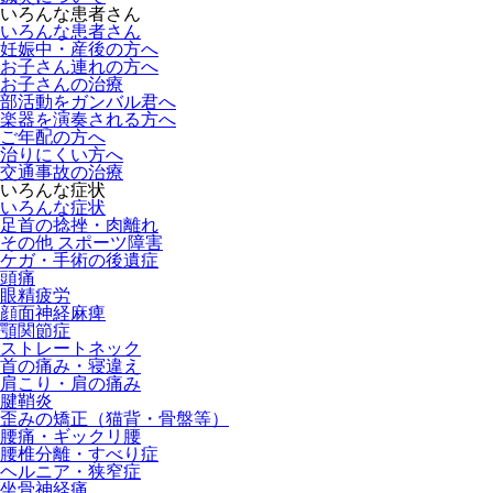
いろんな患者さん
いろんな患者さん
妊娠中・産後の方へ
お子さん連れの方へ
お子さんの治療
部活動をガンバル君へ
楽器を演奏される方へ
ご年配の方へ
治りにくい方へ
交通事故の治療
いろんな症状
いろんな症状
足首の捻挫・肉離れ
その他 スポーツ障害
ケガ・手術の後遺症
頭痛
眼精疲労
顔面神経麻痺
顎関節症
ストレートネック
首の痛み・寝違え
肩こり・肩の痛み
腱鞘炎
歪みの矯正（猫背・骨盤等）
腰痛・ギックリ腰
腰椎分離・すべり症
ヘルニア・狭窄症
坐骨神経痛