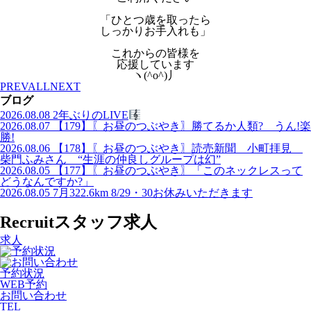
「ひとつ歳を取ったら
しっかりお手入れも」
これからの皆様を
応援しています
ヽ(^o^)丿
PREV
ALL
NEXT
ブログ
2026.08.08
2年ぶりのLIVE
2026.08.07
【179】〖お昼のつぶやき〗勝てるか人類? うん!楽
勝!
2026.08.06
【178】〖お昼のつぶやき〗読売新聞 小町拝見
柴門ふみさん “生涯の仲良しグループは幻”
2026.08.05
【177】〖お昼のつぶやき〗「このネックレスって
どうなんですか?」
2026.08.05
7月322.6km 8/29・30お休みいただきます
Recruit
スタッフ求人
求人
予約状況
WEB予約
お問い合わせ
TEL