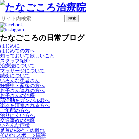
検索
たなごころの日常ブログ
はじめに
はじめての方へ
知っておいて欲しいこと
スタッフ紹介
治療法について
マッサージについて
鍼灸について
いろんな患者さん
妊娠中・産後の方へ
お子さん連れの方へ
お子さんの治療
部活動をガンバル君へ
楽器を演奏される方へ
ご年配の方へ
治りにくい方へ
交通事故の治療
いろんな症状
足首の捻挫・肉離れ
その他 スポーツ障害