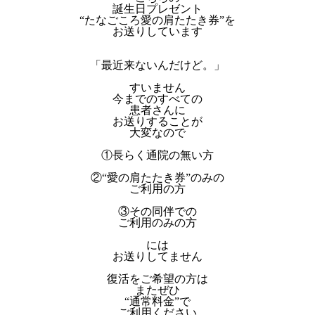
誕生日プレゼント
“たなごころ愛の肩たたき券”を
お送りしています
「最近来ないんだけど。」
すいません
今までのすべての
患者さんに
お送りすることが
大変なので
①長らく通院の無い方
②“愛の肩たたき券”のみの
ご利用の方
③その同伴での
ご利用のみの方
には
お送りしてません
復活をご希望の方は
またぜひ
“通常料金”で
ご利用ください