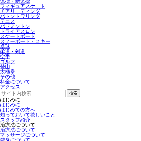
体操・新体操
フィギュアスケート
チアリーディング
バトントワリング
テニス
バドミントン
トライアスロン
スケートボード
スノーボード・スキー
卓球
柔道・剣道
空手
ゴルフ
登山
太極拳
その他
料金について
アクセス
検索
はじめに
はじめに
はじめての方へ
知っておいて欲しいこと
スタッフ紹介
治療法について
治療法について
マッサージについて
鍼灸について