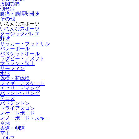
股関節痛
側弯症
膝痛・腸脛靭帯炎
その他
いろんなスポーツ
いろんなスポーツ
クラシックバレエ
野球
サッカー・フットサル
バレーボール
バスケットボール
ラグビー・アメフト
マラソン・陸上
サーフィン
水泳
体操・新体操
フィギュアスケート
チアリーディング
バトントワリング
テニス
バドミントン
トライアスロン
スケートボード
スノーボード・スキー
卓球
柔道・剣道
空手
ゴルフ