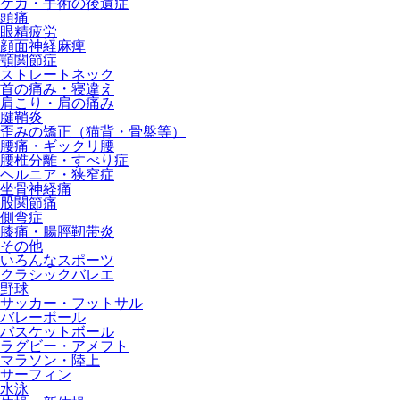
ケガ・手術の後遺症
頭痛
眼精疲労
顔面神経麻痺
顎関節症
ストレートネック
首の痛み・寝違え
肩こり・肩の痛み
腱鞘炎
歪みの矯正（猫背・骨盤等）
腰痛・ギックリ腰
腰椎分離・すべり症
ヘルニア・狭窄症
坐骨神経痛
股関節痛
側弯症
膝痛・腸脛靭帯炎
その他
いろんなスポーツ
クラシックバレエ
野球
サッカー・フットサル
バレーボール
バスケットボール
ラグビー・アメフト
マラソン・陸上
サーフィン
水泳